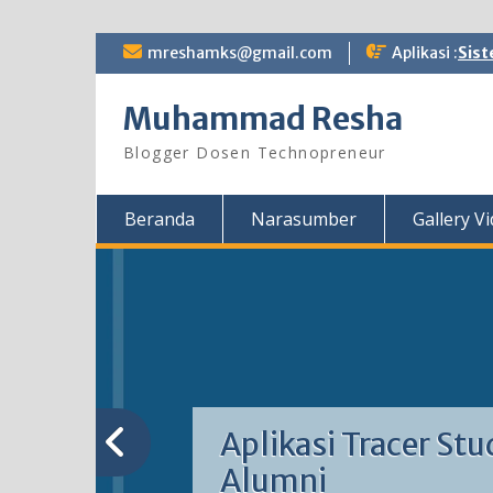
Skip
mreshamks@gmail.com
Aplikasi :
Sist
to
content
Muhammad Resha
Blogger Dosen Technopreneur
Beranda
Narasumber
Gallery V
Aplikasi Tracer Stu
Alumni