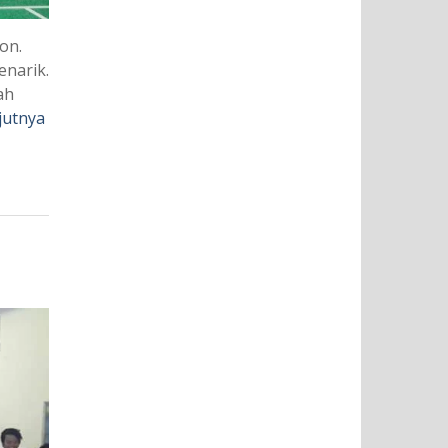
on.
enarik.
ah
jutnya