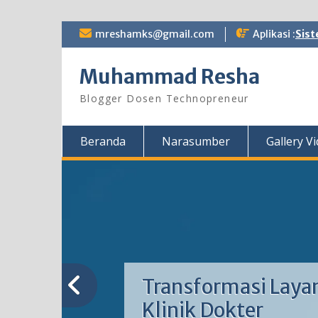
Skip
mreshamks@gmail.com
Aplikasi :
Sist
to
content
Muhammad Resha
Blogger Dosen Technopreneur
Beranda
Narasumber
Gallery V
Transformasi Laya
Klinik Dokter