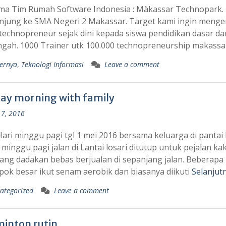
ma Tim Rumah Software Indonesia : Màkassar Technopark.
njung ke SMA Negeri 2 Makassar. Target kami ingin menge
technopreneur sejak dini kepada siswa pendidikan dasar da
gah. 1000 Trainer utk 100.000 technopreneurship makas
dernya
,
Teknologi Informasi
Leave a comment
ay morning with family
7, 2016
ari minggu pagi tgl 1 mei 2016 bersama keluarga di pantai l
 minggu pagi jalan di Lantai losari ditutup untuk pejalan kak
ng dadakan bebas berjualan di sepanjang jalan. Beberapa
ok besar ikut senam aerobik dan biasanya diikuti
Selanjut
ategorized
Leave a comment
inton rutin