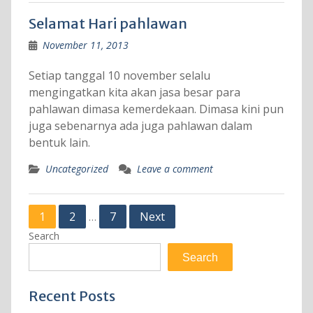
Selamat Hari pahlawan
November 11, 2013
Setiap tanggal 10 november selalu
mengingatkan kita akan jasa besar para
pahlawan dimasa kemerdekaan. Dimasa kini pun
juga sebenarnya ada juga pahlawan dalam
bentuk lain.
Uncategorized
Leave a comment
Posts
1
2
7
Next
…
pagination
Search
Search
Recent Posts