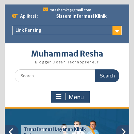
Skip
mreshamks@gmail.com
to
Aplikasi :
Sistem Informasi Klinik
content
Link Penting
Muhammad Resha
Blogger Dosen Technopreneur
Search
for:
Menu
Transformasi Layanan Klinik