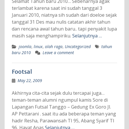
Selamat Tahun baru 2010… Sebenarnya agak
terlambat karena saat ini sudah tanggal 3
Januari 2010, niatnya sih sudah dari doeloe sejak
tanggal 31 Des mau nulis catatan akhir tahun
dan rencana awal tahun baru.. tapi penyakit lupa
masih saja menghampiriku.
Selanjutnya …
joomla
,
linux
,
olah raga
,
Uncategorized
tahun
baru 2010
Leave a comment
Footsal
May 22, 2009
Akhirnya cita-cita sejak dulu tercapai juga…
teman-teman alumni ngumpul kamis Sore di
Lapangan Futsal Tanggo – Gedung Ex Goro Jl.
AP Pettarani . saat itu ada beberapa teman yang
hadir Resha, Parawansah TI 95, Abang Syarif TI
96, Hayat Anas
Selanjutnya …