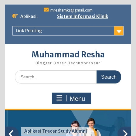
Skip
mreshamks@gmail.com
to
Aplikasi :
Sistem Informasi Klinik
content
Link Penting
Muhammad Resha
Blogger Dosen Technopreneur
Search
for:
Menu
Aplikasi Tracer Study Alumni