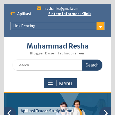
Skip
mreshamks@gmail.com
to
Aplikasi :
Sistem Informasi Klinik
content
Link Penting
Muhammad Resha
Blogger Dosen Technopreneur
Search
for:
Menu
Aplikasi Tracer Study Alumni