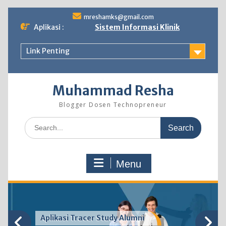
Skip
mreshamks@gmail.com
to
Aplikasi :
Sistem Informasi Klinik
content
Link Penting
Muhammad Resha
Blogger Dosen Technopreneur
Search
for:
Menu
Aplikasi Tracer Study Alumni