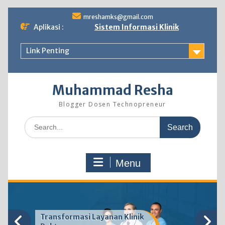
Skip
mreshamks@gmail.com
to
Aplikasi :
Sistem Informasi Klinik
content
Link Penting
Muhammad Resha
Blogger Dosen Technopreneur
Search
for:
Menu
Transformasi Layanan Klinik