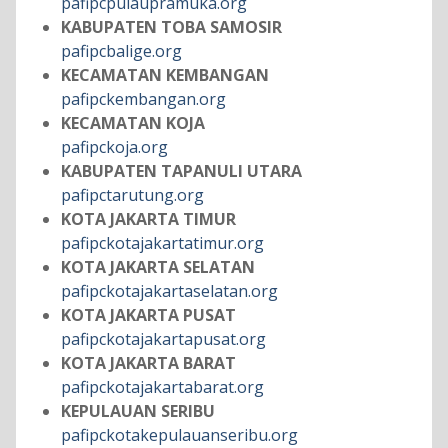
pafipcpulaupramuka.org
KABUPATEN TOBA SAMOSIR
pafipcbalige.org
KECAMATAN KEMBANGAN
pafipckembangan.org
KECAMATAN KOJA
pafipckoja.org
KABUPATEN TAPANULI UTARA
pafipctarutung.org
KOTA JAKARTA TIMUR
pafipckotajakartatimur.org
KOTA JAKARTA SELATAN
pafipckotajakartaselatan.org
KOTA JAKARTA PUSAT
pafipckotajakartapusat.org
KOTA JAKARTA BARAT
pafipckotajakartabarat.org
KEPULAUAN SERIBU
pafipckotakepulauanseribu.org