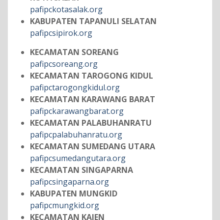
pafipckotasalak.org
KABUPATEN TAPANULI SELATAN
pafipcsipirok.org
KECAMATAN SOREANG
pafipcsoreang.org
KECAMATAN TAROGONG KIDUL
pafipctarogongkidul.org
KECAMATAN KARAWANG BARAT
pafipckarawangbarat.org
KECAMATAN PALABUHANRATU
pafipcpalabuhanratu.org
KECAMATAN SUMEDANG UTARA
pafipcsumedangutara.org
KECAMATAN SINGAPARNA
pafipcsingaparna.org
KABUPATEN MUNGKID
pafipcmungkid.org
KECAMATAN KAJEN