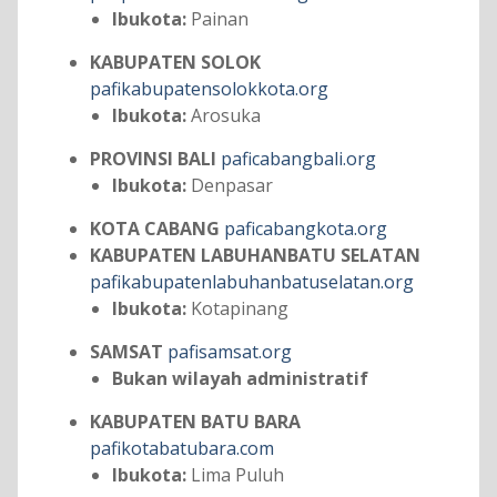
Ibukota:
Painan
KABUPATEN SOLOK
pafikabupatensolokkota.org
Ibukota:
Arosuka
PROVINSI BALI
paficabangbali.org
Ibukota:
Denpasar
KOTA CABANG
paficabangkota.org
KABUPATEN LABUHANBATU SELATAN
pafikabupatenlabuhanbatuselatan.org
Ibukota:
Kotapinang
SAMSAT
pafisamsat.org
Bukan wilayah administratif
KABUPATEN BATU BARA
pafikotabatubara.com
Ibukota:
Lima Puluh