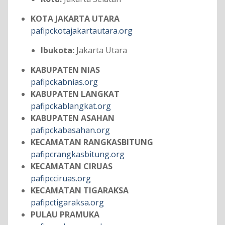
KOTA JAKARTA UTARA
pafipckotajakartautara.org
Ibukota:
Jakarta Utara
KABUPATEN NIAS
pafipckabnias.org
KABUPATEN LANGKAT
pafipckablangkat.org
KABUPATEN ASAHAN
pafipckabasahan.org
KECAMATAN RANGKASBITUNG
pafipcrangkasbitung.org
KECAMATAN CIRUAS
pafipcciruas.org
KECAMATAN TIGARAKSA
pafipctigaraksa.org
PULAU PRAMUKA