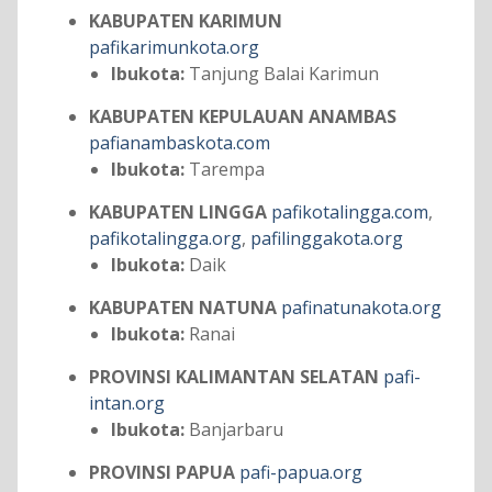
KABUPATEN KARIMUN
pafikarimunkota.org
Ibukota:
Tanjung Balai Karimun
KABUPATEN KEPULAUAN ANAMBAS
pafianambaskota.com
Ibukota:
Tarempa
KABUPATEN LINGGA
pafikotalingga.com
,
pafikotalingga.org
,
pafilinggakota.org
Ibukota:
Daik
KABUPATEN NATUNA
pafinatunakota.org
Ibukota:
Ranai
PROVINSI KALIMANTAN SELATAN
pafi-
intan.org
Ibukota:
Banjarbaru
PROVINSI PAPUA
pafi-papua.org