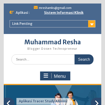
Skip
mreshamks@gmail.com
to
Aplikasi :
Sistem Informasi Klinik
content
Link Penting
Muhammad Resha
Blogger Dosen Technopreneur
Search
for:
Menu
Aplikasi Tracer Study Alumni