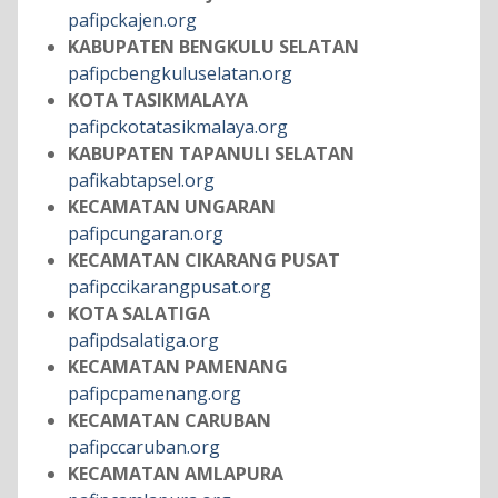
pafipckajen.org
KABUPATEN BENGKULU SELATAN
pafipcbengkuluselatan.org
KOTA TASIKMALAYA
pafipckotatasikmalaya.org
KABUPATEN TAPANULI SELATAN
pafikabtapsel.org
KECAMATAN UNGARAN
pafipcungaran.org
KECAMATAN CIKARANG PUSAT
pafipccikarangpusat.org
KOTA SALATIGA
pafipdsalatiga.org
KECAMATAN PAMENANG
pafipcpamenang.org
KECAMATAN CARUBAN
pafipccaruban.org
KECAMATAN AMLAPURA