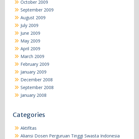
October 2009
September 2009
August 2009
July 2009
June 2009
May 2009
April 2009
March 2009
February 2009
January 2009
December 2008
September 2008
January 2008
Categories
Aktifitas
Aliansi Dosen Perguruan Tinggi Swasta Indonesia