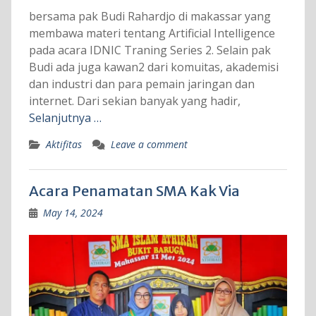
bersama pak Budi Rahardjo di makassar yang
membawa materi tentang Artificial Intelligence
pada acara IDNIC Traning Series 2. Selain pak
Budi ada juga kawan2 dari komuitas, akademisi
dan industri dan para pemain jaringan dan
internet. Dari sekian banyak yang hadir,
Selanjutnya …
Aktifitas
Leave a comment
Acara Penamatan SMA Kak Via
May 14, 2024