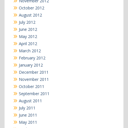
November 2012
October 2012
August 2012
July 2012
June 2012
May 2012
April 2012
March 2012
February 2012
January 2012
December 2011
November 2011
October 2011
September 2011
August 2011
July 2011
June 2011
May 2011