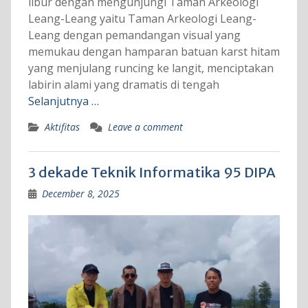
libur dengan mengunjungi Taman Arkeologi
Leang-Leang yaitu Taman Arkeologi Leang-
Leang dengan pemandangan visual yang
memukau dengan hamparan batuan karst hitam
yang menjulang runcing ke langit, menciptakan
labirin alami yang dramatis di tengah
Selanjutnya …
Aktifitas
Leave a comment
3 dekade Teknik Informatika 95 DIPA
December 8, 2025