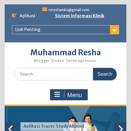
Skip
mreshamks@gmail.com
to
Aplikasi :
Sistem Informasi Klinik
content
Link Penting
Muhammad Resha
Blogger Dosen Technopreneur
Search
for:
Menu
Sistem Informasi Akademik