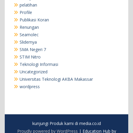
pelatihan
Profile
Publikasi Koran
Renungan
Seamolec
Slidernya
SMA Negeri 7
STIM Nitro
Teknologi Informasi
Uncategorized
Universitas Teknologi AKBA Makassar
wordpress
kunjungi Produk kami di media.co.id
Proudly powered by WordPress
|
Education Hub by