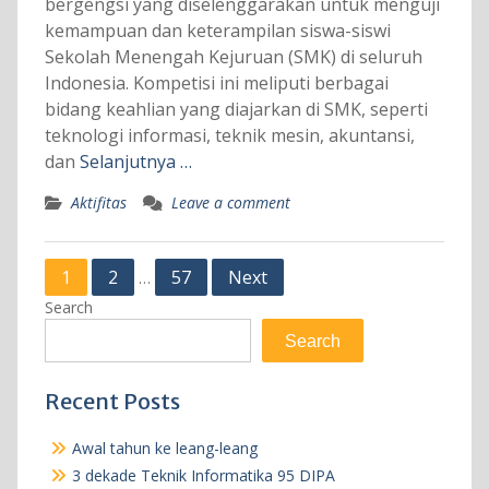
bergengsi yang diselenggarakan untuk menguji
kemampuan dan keterampilan siswa-siswi
Sekolah Menengah Kejuruan (SMK) di seluruh
Indonesia. Kompetisi ini meliputi berbagai
bidang keahlian yang diajarkan di SMK, seperti
teknologi informasi, teknik mesin, akuntansi,
dan
Selanjutnya …
Aktifitas
Leave a comment
Posts
1
2
57
Next
…
pagination
Search
Search
Recent Posts
Awal tahun ke leang-leang
3 dekade Teknik Informatika 95 DIPA