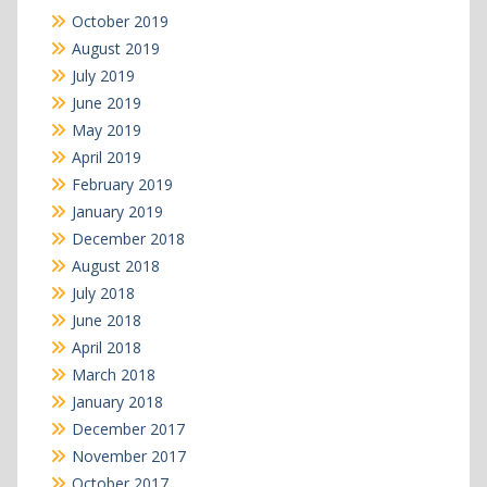
October 2019
August 2019
July 2019
June 2019
May 2019
April 2019
February 2019
January 2019
December 2018
August 2018
July 2018
June 2018
April 2018
March 2018
January 2018
December 2017
November 2017
October 2017