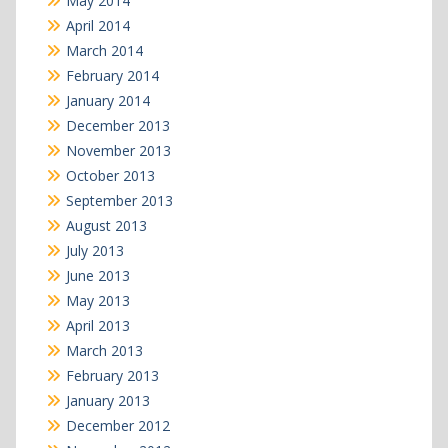
May 2014
April 2014
March 2014
February 2014
January 2014
December 2013
November 2013
October 2013
September 2013
August 2013
July 2013
June 2013
May 2013
April 2013
March 2013
February 2013
January 2013
December 2012