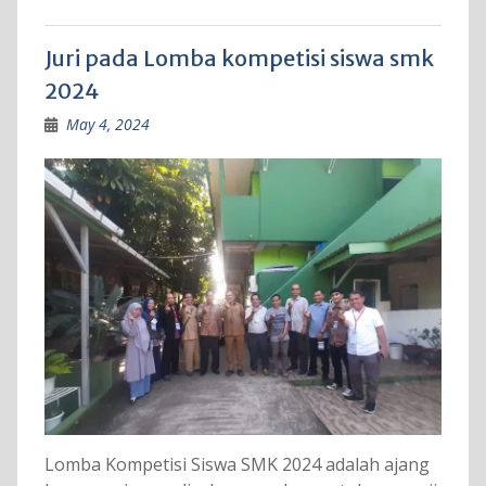
Juri pada Lomba kompetisi siswa smk
2024
May 4, 2024
Lomba Kompetisi Siswa SMK 2024 adalah ajang