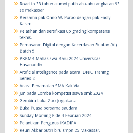
Road to 33 tahun alumni putih abu-abu angkatan 93
se makassar
Bersama pak Onno W. Purbo dengan pak Fadly
Kasim
Pelatihan dan sertifikasi up grading kompetensi
teknis.
Pemasaran Digital dengan Kecerdasan Buatan (AI)
Batch 5
PKKMB Mahasiswa Baru 2024 Universitas
Hasanuddin
Artificial Intelligence pada acara IDNIC Traning
Series 2
Acara Penamatan SMA Kak Via
Juri pada Lomba kompetisi siswa smk 2024
Gembira Loka Zoo Jogjakarta
Buka Puasa bersama saudara
Sunday Morning Ride 4 Februari 2024
Pelantikan Pengurus IKADIPA
Reuni Akbar putih biru smpn 25 Makassar.