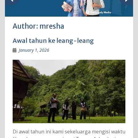
Author:
mresha
Awal tahun ke leang-leang
January 1, 2026
Di awal tahun ini kami sekeluarga mengisi waktu