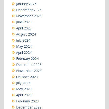
January 2026
December 2025
November 2025
June 2025
April 2025
August 2024
July 2024
May 2024
April 2024
February 2024
December 2023
November 2023
October 2023
July 2023
May 2023
April 2023
February 2023
December 2022