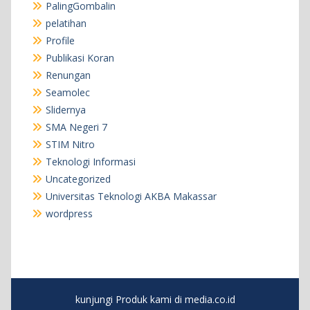
PalingGombalin
pelatihan
Profile
Publikasi Koran
Renungan
Seamolec
Slidernya
SMA Negeri 7
STIM Nitro
Teknologi Informasi
Uncategorized
Universitas Teknologi AKBA Makassar
wordpress
kunjungi Produk kami di media.co.id