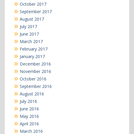
October 2017
September 2017
August 2017
July 2017
June 2017
March 2017
February 2017
January 2017
December 2016
November 2016
October 2016
September 2016
August 2016
July 2016
June 2016
May 2016
April 2016
March 2016