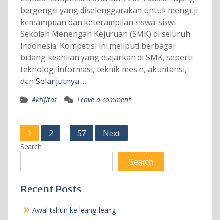
bergengsi yang diselenggarakan untuk menguji
kemampuan dan keterampilan siswa-siswi
Sekolah Menengah Kejuruan (SMK) di seluruh
Indonesia. Kompetisi ini meliputi berbagai
bidang keahlian yang diajarkan di SMK, seperti
teknologi informasi, teknik mesin, akuntansi,
dan
Selanjutnya …
Aktifitas
Leave a comment
Posts
1
2
57
Next
…
pagination
Search
Search
Recent Posts
Awal tahun ke leang-leang