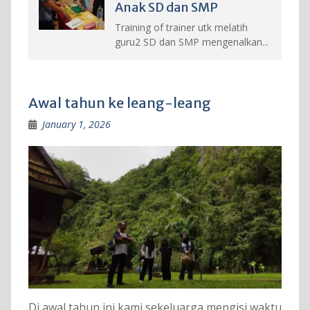
Anak SD dan SMP
Training of trainer utk melatih
guru2 SD dan SMP mengenalkan...
Awal tahun ke leang-leang
January 1, 2026
Di awal tahun ini kami sekeluarga mengisi waktu