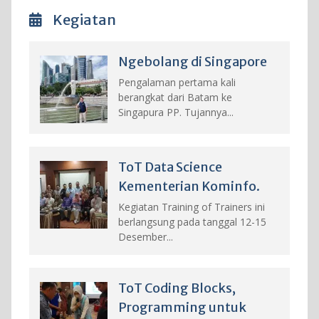
Kegiatan
Ngebolang di Singapore
Pengalaman pertama kali
berangkat dari Batam ke
Singapura PP. Tujannya...
ToT Data Science
Kementerian Kominfo.
Kegiatan Training of Trainers ini
berlangsung pada tanggal 12-15
Desember...
ToT Coding Blocks,
Programming untuk