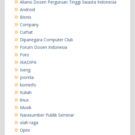
Aliansi Dosen Perguruan Tinggi Swasta Indonesia
Android
Bisnis
Company
Curhat
Dipanegara Computer Club
Forum Dosen Indonesia
Foto
IKADIPA
Iseng
joomla
kominfo
Kuliah
linux
Musik
Narasumber Publik Seminar
olah raga
Opini