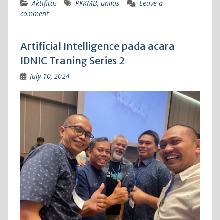
Aktifitas
PKKMB
,
unhas
Leave a
comment
Artificial Intelligence pada acara
IDNIC Traning Series 2
July 10, 2024