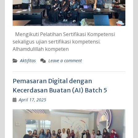
Mengikuti Pelatihan Sertifikasi Kompetensi
sekaligus ujian sertifikasi kompetensi.
Alhamdulillah kompeten
Aktifitas
Leave a comment
Pemasaran Digital dengan
Kecerdasan Buatan (AI) Batch 5
April 17, 2025