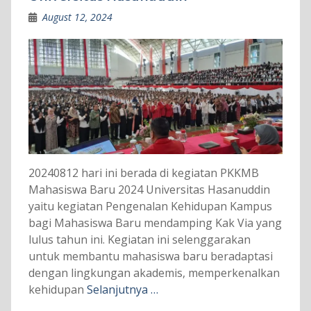
August 12, 2024
20240812 hari ini berada di kegiatan PKKMB
Mahasiswa Baru 2024 Universitas Hasanuddin
yaitu kegiatan Pengenalan Kehidupan Kampus
bagi Mahasiswa Baru mendamping Kak Via yang
lulus tahun ini. Kegiatan ini selenggarakan
untuk membantu mahasiswa baru beradaptasi
dengan lingkungan akademis, memperkenalkan
kehidupan
Selanjutnya …