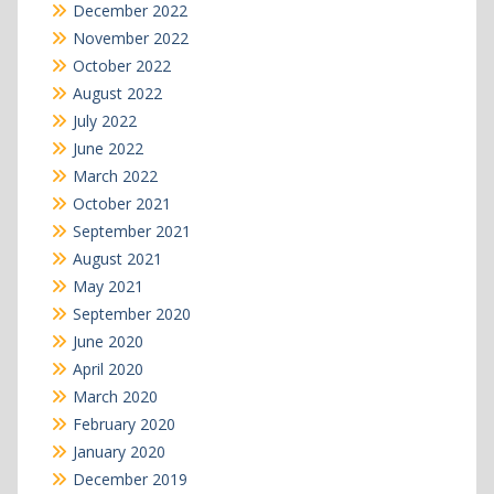
December 2022
November 2022
October 2022
August 2022
July 2022
June 2022
March 2022
October 2021
September 2021
August 2021
May 2021
September 2020
June 2020
April 2020
March 2020
February 2020
January 2020
December 2019