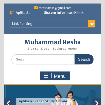
Skip
mreshamks@gmail.com
to
Aplikasi :
Sistem Informasi Klinik
content
Link Penting
Muhammad Resha
Blogger Dosen Technopreneur
Search
for:
Menu
Sistem Informasi Akademik