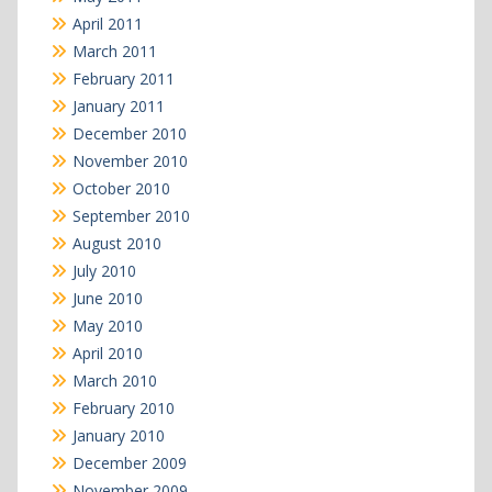
April 2011
March 2011
February 2011
January 2011
December 2010
November 2010
October 2010
September 2010
August 2010
July 2010
June 2010
May 2010
April 2010
March 2010
February 2010
January 2010
December 2009
November 2009