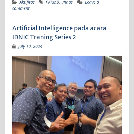
Aktifitas
PKKMB
,
unhas
Leave a
comment
Artificial Intelligence pada acara
IDNIC Traning Series 2
July 10, 2024