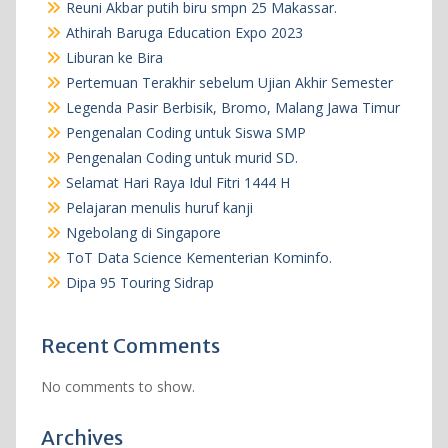
Reuni Akbar putih biru smpn 25 Makassar.
Athirah Baruga Education Expo 2023
Liburan ke Bira
Pertemuan Terakhir sebelum Ujian Akhir Semester
Legenda Pasir Berbisik, Bromo, Malang Jawa Timur
Pengenalan Coding untuk Siswa SMP
Pengenalan Coding untuk murid SD.
Selamat Hari Raya Idul Fitri 1444 H
Pelajaran menulis huruf kanji
Ngebolang di Singapore
ToT Data Science Kementerian Kominfo.
Dipa 95 Touring Sidrap
Recent Comments
No comments to show.
Archives