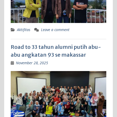
Aktifitas
Leave a comment
Road to 33 tahun alumni putih abu-
abu angkatan 93 se makassar
November 28, 2025