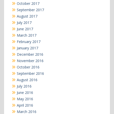
October 2017
September 2017
August 2017
July 2017
June 2017
March 2017
February 2017
January 2017
December 2016
November 2016
October 2016
September 2016
August 2016
July 2016
June 2016
May 2016
April 2016
March 2016