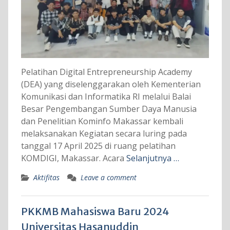
Pelatihan Digital Entrepreneurship Academy
(DEA) yang diselenggarakan oleh Kementerian
Komunikasi dan Informatika RI melalui Balai
Besar Pengembangan Sumber Daya Manusia
dan Penelitian Kominfo Makassar kembali
melaksanakan Kegiatan secara luring pada
tanggal 17 April 2025 di ruang pelatihan
KOMDIGI, Makassar. Acara
Selanjutnya …
Aktifitas
Leave a comment
PKKMB Mahasiswa Baru 2024
Universitas Hasanuddin