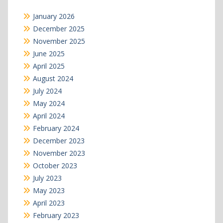
January 2026
December 2025
November 2025
June 2025
April 2025
August 2024
July 2024
May 2024
April 2024
February 2024
December 2023
November 2023
October 2023
July 2023
May 2023
April 2023
February 2023