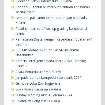
3 dekade Teknik Informatika 95 DIPA
Road to 33 tahun alumni putih abu-abu angkatan 93
se makassar
Bersama pak Onno W. Purbo dengan pak Fadly
Kasim
Pelatihan dan sertifikasi up grading kompetensi
teknis.
Pemasaran Digital dengan Kecerdasan Buatan (AI)
Batch 5
PKKMB Mahasiswa Baru 2024 Universitas
Hasanuddin
Artificial Intelligence pada acara IDNIC Traning
Series 2
Acara Penamatan SMA Kak Via
Juri pada Lomba kompetisi siswa smk 2024
Gembira Loka Zoo Jogjakarta
Buka Puasa bersama saudara
Sunday Morning Ride 4 Februari 2024
Pelantikan Pengurus IKADIPA