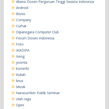
Aliansi Dosen Perguruan Tinggi Swasta Indonesia
Android
Bisnis
Company
Curhat
Dipanegara Computer Club
Forum Dosen Indonesia
Foto
IKADIPA
Iseng
joomla
kominfo
Kuliah
linux
Musik
Narasumber Publik Seminar
olah raga
Opini