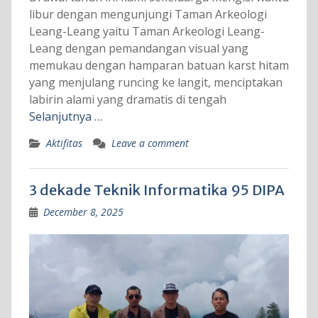
libur dengan mengunjungi Taman Arkeologi
Leang-Leang yaitu Taman Arkeologi Leang-
Leang dengan pemandangan visual yang
memukau dengan hamparan batuan karst hitam
yang menjulang runcing ke langit, menciptakan
labirin alami yang dramatis di tengah
Selanjutnya …
Aktifitas
Leave a comment
3 dekade Teknik Informatika 95 DIPA
December 8, 2025