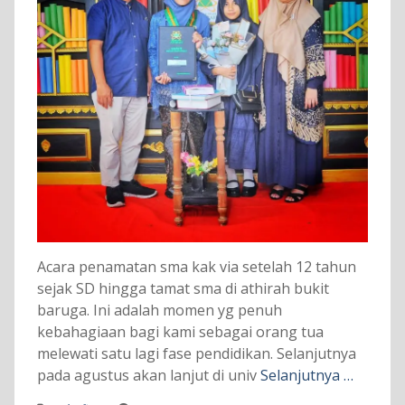
Acara penamatan sma kak via setelah 12 tahun
sejak SD hingga tamat sma di athirah bukit
baruga. Ini adalah momen yg penuh
kebahagiaan bagi kami sebagai orang tua
melewati satu lagi fase pendidikan. Selanjutnya
pada agustus akan lanjut di univ
Selanjutnya …