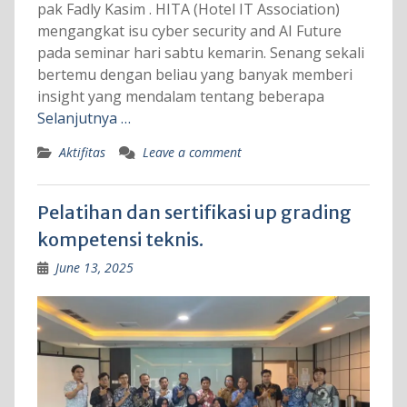
pak Fadly Kasim . HITA (Hotel IT Association)
mengangkat isu cyber security and AI Future
pada seminar hari sabtu kemarin. Senang sekali
bertemu dengan beliau yang banyak memberi
insight yang mendalam tentang beberapa
Selanjutnya …
Aktifitas
Leave a comment
Pelatihan dan sertifikasi up grading
kompetensi teknis.
June 13, 2025