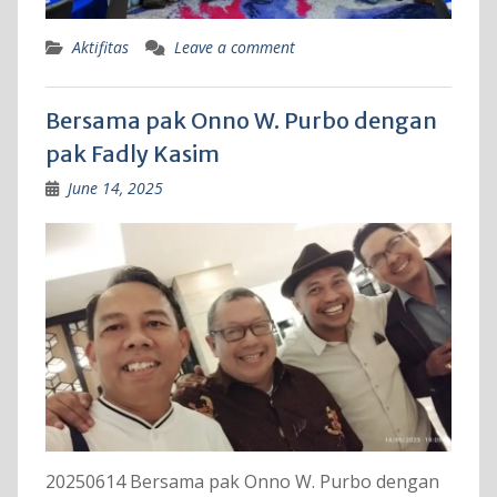
Aktifitas
Leave a comment
Bersama pak Onno W. Purbo dengan
pak Fadly Kasim
June 14, 2025
20250614 Bersama pak Onno W. Purbo dengan