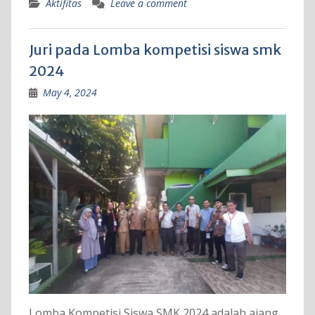
Aktifitas
Leave a comment
Juri pada Lomba kompetisi siswa smk
2024
May 4, 2024
Lomba Kompetisi Siswa SMK 2024 adalah ajang