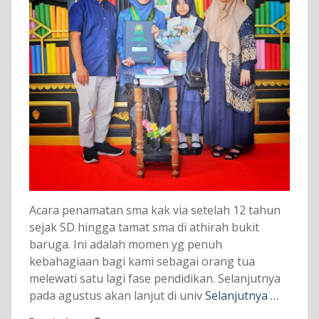
Acara penamatan sma kak via setelah 12 tahun
sejak SD hingga tamat sma di athirah bukit
baruga. Ini adalah momen yg penuh
kebahagiaan bagi kami sebagai orang tua
melewati satu lagi fase pendidikan. Selanjutnya
pada agustus akan lanjut di univ
Selanjutnya …