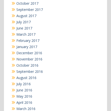
October 2017
September 2017
August 2017
July 2017
June 2017
March 2017
February 2017
January 2017
December 2016
November 2016
October 2016
September 2016
August 2016
July 2016
June 2016
May 2016
April 2016
March 2016