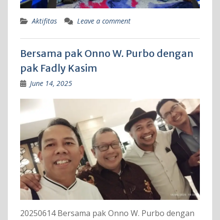
Aktifitas
Leave a comment
Bersama pak Onno W. Purbo dengan
pak Fadly Kasim
June 14, 2025
20250614 Bersama pak Onno W. Purbo dengan