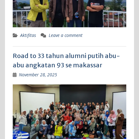
Aktifitas
Leave a comment
Road to 33 tahun alumni putih abu-
abu angkatan 93 se makassar
November 28, 2025