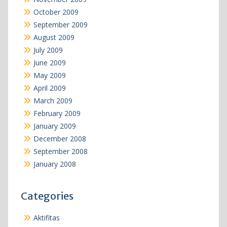
October 2009
September 2009
August 2009
July 2009
June 2009
May 2009
April 2009
March 2009
February 2009
January 2009
December 2008
September 2008
January 2008
Categories
Aktifitas