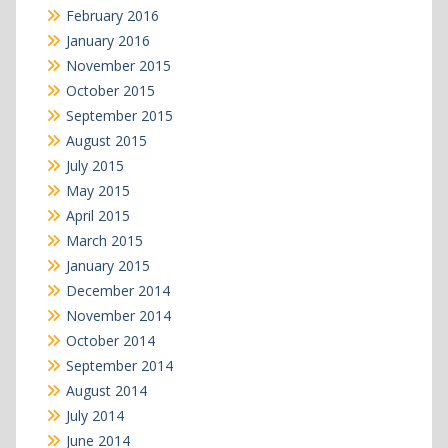
February 2016
January 2016
November 2015
October 2015
September 2015
August 2015
July 2015
May 2015
April 2015
March 2015
January 2015
December 2014
November 2014
October 2014
September 2014
August 2014
July 2014
June 2014