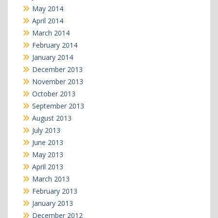
May 2014
April 2014
March 2014
February 2014
January 2014
December 2013
November 2013
October 2013
September 2013
August 2013
July 2013
June 2013
May 2013
April 2013
March 2013
February 2013
January 2013
December 2012