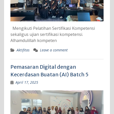
Mengikuti Pelatihan Sertifikasi Kompetensi
sekaligus ujian sertifikasi kompetensi.
Alhamdulillah kompeten
Aktifitas
Leave a comment
Pemasaran Digital dengan
Kecerdasan Buatan (AI) Batch 5
April 17, 2025