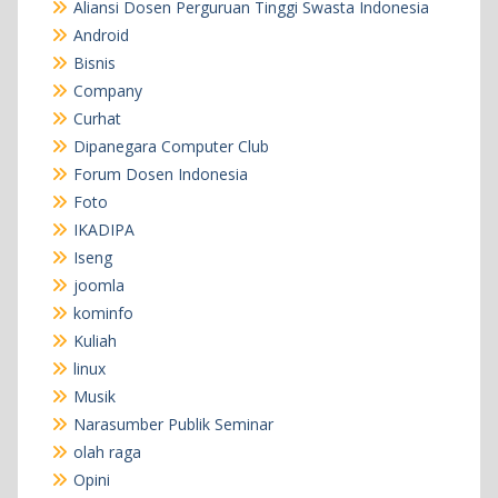
Aliansi Dosen Perguruan Tinggi Swasta Indonesia
Android
Bisnis
Company
Curhat
Dipanegara Computer Club
Forum Dosen Indonesia
Foto
IKADIPA
Iseng
joomla
kominfo
Kuliah
linux
Musik
Narasumber Publik Seminar
olah raga
Opini