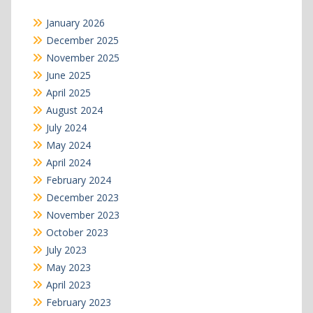
January 2026
December 2025
November 2025
June 2025
April 2025
August 2024
July 2024
May 2024
April 2024
February 2024
December 2023
November 2023
October 2023
July 2023
May 2023
April 2023
February 2023