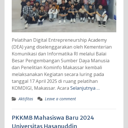
Pelatihan Digital Entrepreneurship Academy
(DEA) yang diselenggarakan oleh Kementerian
Komunikasi dan Informatika RI melalui Balai
Besar Pengembangan Sumber Daya Manusia
dan Penelitian Kominfo Makassar kembali
melaksanakan Kegiatan secara luring pada
tanggal 17 April 2025 di ruang pelatihan
KOMDIGI, Makassar. Acara
Selanjutnya …
Aktifitas
Leave a comment
PKKMB Mahasiswa Baru 2024
Universitas Hasanuddin