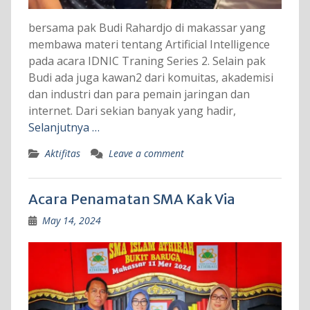
bersama pak Budi Rahardjo di makassar yang
membawa materi tentang Artificial Intelligence
pada acara IDNIC Traning Series 2. Selain pak
Budi ada juga kawan2 dari komuitas, akademisi
dan industri dan para pemain jaringan dan
internet. Dari sekian banyak yang hadir,
Selanjutnya …
Aktifitas
Leave a comment
Acara Penamatan SMA Kak Via
May 14, 2024