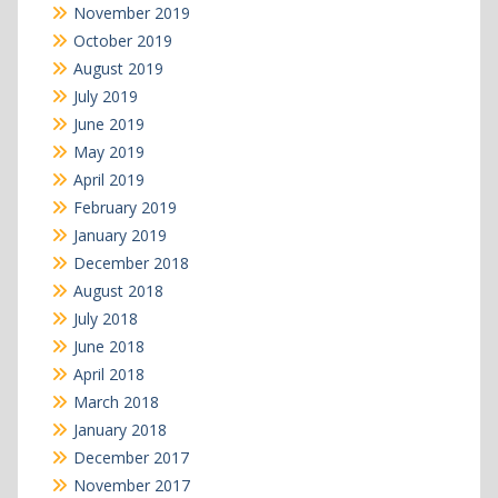
November 2019
October 2019
August 2019
July 2019
June 2019
May 2019
April 2019
February 2019
January 2019
December 2018
August 2018
July 2018
June 2018
April 2018
March 2018
January 2018
December 2017
November 2017