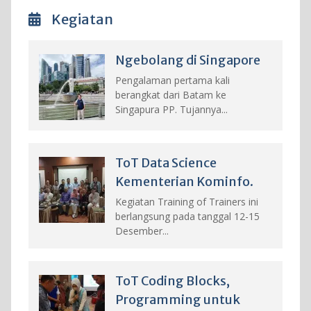
Kegiatan
Ngebolang di Singapore
Pengalaman pertama kali
berangkat dari Batam ke
Singapura PP. Tujannya...
ToT Data Science
Kementerian Kominfo.
Kegiatan Training of Trainers ini
berlangsung pada tanggal 12-15
Desember...
ToT Coding Blocks,
Programming untuk