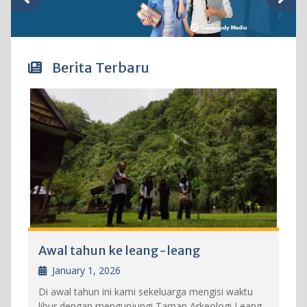
Berita Terbaru
Awal tahun ke leang-leang
January 1, 2026
Di awal tahun ini kami sekeluarga mengisi waktu
libur dengan mengunjungi Taman Arkeologi Leang-