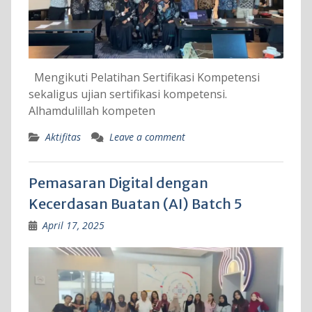
Mengikuti Pelatihan Sertifikasi Kompetensi
sekaligus ujian sertifikasi kompetensi.
Alhamdulillah kompeten
Aktifitas
Leave a comment
Pemasaran Digital dengan
Kecerdasan Buatan (AI) Batch 5
April 17, 2025