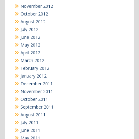
November 2012
October 2012
August 2012
July 2012
June 2012
May 2012
April 2012
March 2012
February 2012
January 2012
December 2011
November 2011
October 2011
September 2011
August 2011
July 2011
June 2011
May 2011