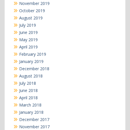
November 2019
October 2019
August 2019
July 2019
June 2019
May 2019
April 2019
February 2019
January 2019
December 2018
August 2018
July 2018
June 2018
April 2018
March 2018
January 2018
December 2017
November 2017