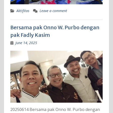
Aktifitas
Leave a comment
Bersama pak Onno W. Purbo dengan
pak Fadly Kasim
June 14, 2025
20250614 Bersama pak Onno W. Purbo dengan