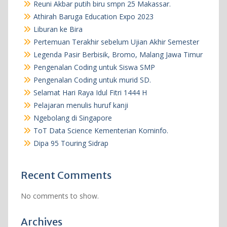
Reuni Akbar putih biru smpn 25 Makassar.
Athirah Baruga Education Expo 2023
Liburan ke Bira
Pertemuan Terakhir sebelum Ujian Akhir Semester
Legenda Pasir Berbisik, Bromo, Malang Jawa Timur
Pengenalan Coding untuk Siswa SMP
Pengenalan Coding untuk murid SD.
Selamat Hari Raya Idul Fitri 1444 H
Pelajaran menulis huruf kanji
Ngebolang di Singapore
ToT Data Science Kementerian Kominfo.
Dipa 95 Touring Sidrap
Recent Comments
No comments to show.
Archives