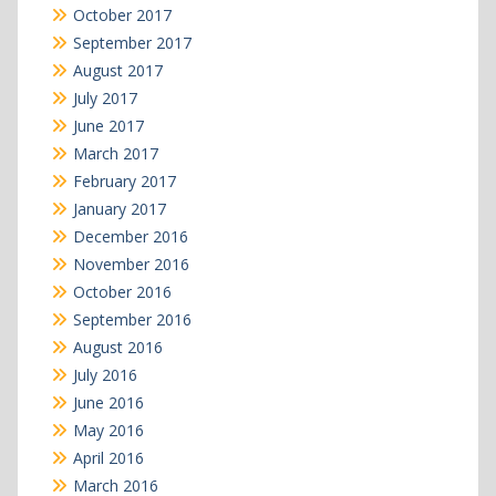
October 2017
September 2017
August 2017
July 2017
June 2017
March 2017
February 2017
January 2017
December 2016
November 2016
October 2016
September 2016
August 2016
July 2016
June 2016
May 2016
April 2016
March 2016