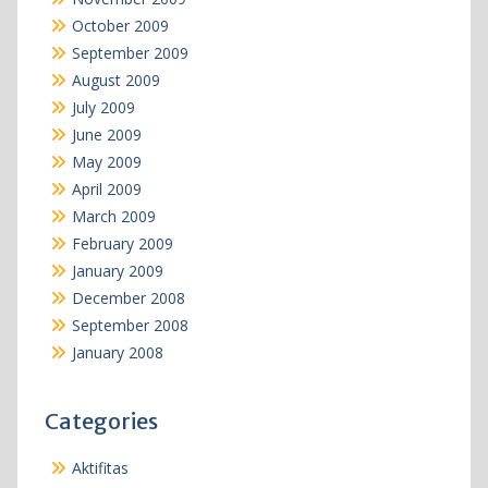
October 2009
September 2009
August 2009
July 2009
June 2009
May 2009
April 2009
March 2009
February 2009
January 2009
December 2008
September 2008
January 2008
Categories
Aktifitas