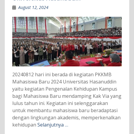
August 12, 2024
20240812 hari ini berada di kegiatan PKKMB
Mahasiswa Baru 2024 Universitas Hasanuddin
yaitu kegiatan Pengenalan Kehidupan Kampus
bagi Mahasiswa Baru mendamping Kak Via yang
lulus tahun ini. Kegiatan ini selenggarakan
untuk membantu mahasiswa baru beradaptasi
dengan lingkungan akademis, memperkenalkan
kehidupan
Selanjutnya …