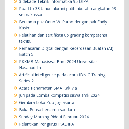
3 dekade Teknik Informatika 95 DIPA
Road to 33 tahun alumni putih abu-abu angkatan 93
se makassar
Bersama pak Onno W. Purbo dengan pak Fadly
Kasim
Pelatihan dan sertifikasi up grading kompetensi
teknis.
Pemasaran Digital dengan Kecerdasan Buatan (AI)
Batch 5
PKKMB Mahasiswa Baru 2024 Universitas
Hasanuddin
Artificial Intelligence pada acara IDNIC Traning
Series 2
Acara Penamatan SMA Kak Via
Juri pada Lomba kompetisi siswa smk 2024
Gembira Loka Zoo Jogjakarta
Buka Puasa bersama saudara
Sunday Morning Ride 4 Februari 2024
Pelantikan Pengurus IKADIPA