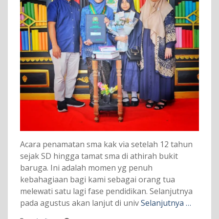
Acara penamatan sma kak via setelah 12 tahun
sejak SD hingga tamat sma di athirah bukit
baruga. Ini adalah momen yg penuh
kebahagiaan bagi kami sebagai orang tua
melewati satu lagi fase pendidikan. Selanjutnya
pada agustus akan lanjut di univ
Selanjutnya …