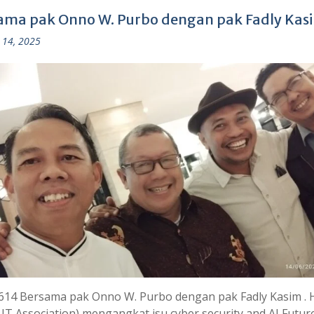
ama pak Onno W. Purbo dengan pak Fadly Kas
 14, 2025
614 Bersama pak Onno W. Purbo dengan pak Fadly Kasim . 
 IT Association) mengangkat isu cyber security and AI Futur