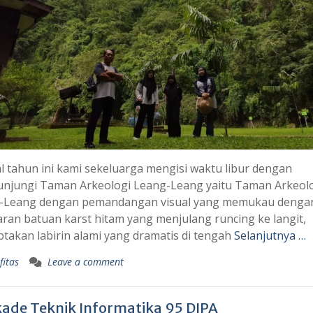
l tahun ini kami sekeluarga mengisi waktu libur dengan
njungi Taman Arkeologi Leang-Leang yaitu Taman Arkeol
-Leang dengan pemandangan visual yang memukau denga
an batuan karst hitam yang menjulang runcing ke langit,
takan labirin alami yang dramatis di tengah
Selanjutnya …
fitas
Leave a comment
kade Teknik Informatika 95 DIPA