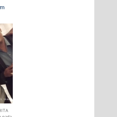
im
HITA
e pada