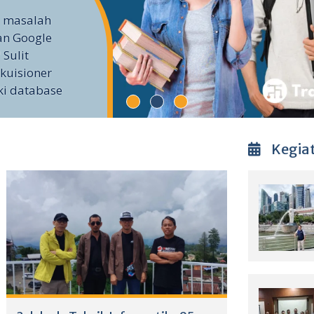
i masalah
an Google
 Sulit
kuisioner
ki database
Kegia