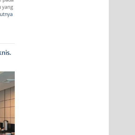
u yang
jutnya
nis.