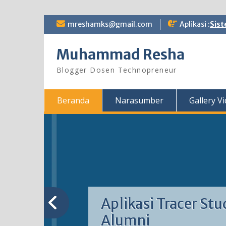
Skip
mreshamks@gmail.com
Aplikasi :
Sist
to
content
Muhammad Resha
Blogger Dosen Technopreneur
Beranda
Narasumber
Gallery V
Aplikasi Tracer Stu
Alumni