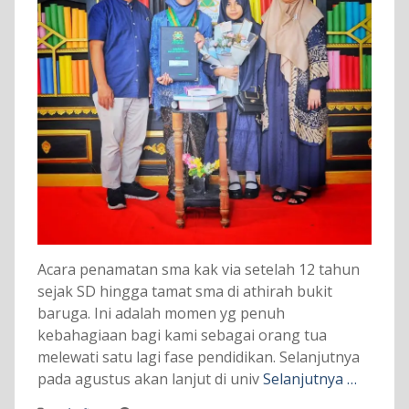
Acara penamatan sma kak via setelah 12 tahun
sejak SD hingga tamat sma di athirah bukit
baruga. Ini adalah momen yg penuh
kebahagiaan bagi kami sebagai orang tua
melewati satu lagi fase pendidikan. Selanjutnya
pada agustus akan lanjut di univ
Selanjutnya …