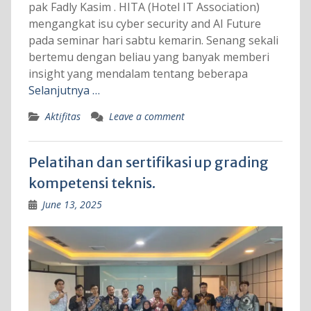
pak Fadly Kasim . HITA (Hotel IT Association)
mengangkat isu cyber security and AI Future
pada seminar hari sabtu kemarin. Senang sekali
bertemu dengan beliau yang banyak memberi
insight yang mendalam tentang beberapa
Selanjutnya …
Aktifitas
Leave a comment
Pelatihan dan sertifikasi up grading
kompetensi teknis.
June 13, 2025