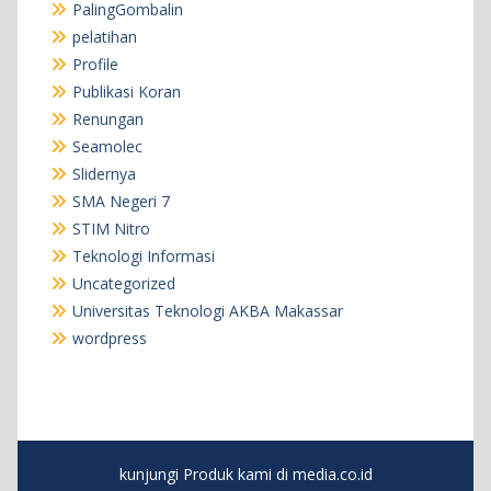
PalingGombalin
pelatihan
Profile
Publikasi Koran
Renungan
Seamolec
Slidernya
SMA Negeri 7
STIM Nitro
Teknologi Informasi
Uncategorized
Universitas Teknologi AKBA Makassar
wordpress
kunjungi Produk kami di media.co.id