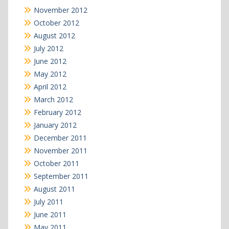
November 2012
October 2012
August 2012
July 2012
June 2012
May 2012
April 2012
March 2012
February 2012
January 2012
December 2011
November 2011
October 2011
September 2011
August 2011
July 2011
June 2011
May 2011