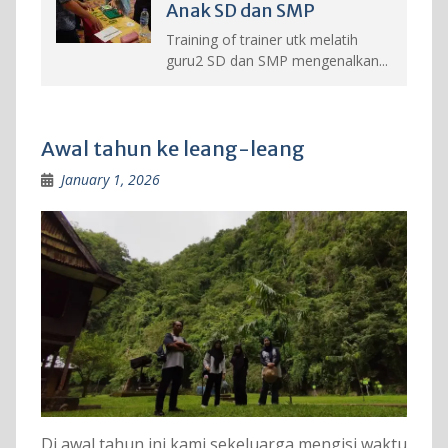
Anak SD dan SMP
Training of trainer utk melatih
guru2 SD dan SMP mengenalkan...
Awal tahun ke leang-leang
January 1, 2026
Di awal tahun ini kami sekeluarga mengisi waktu