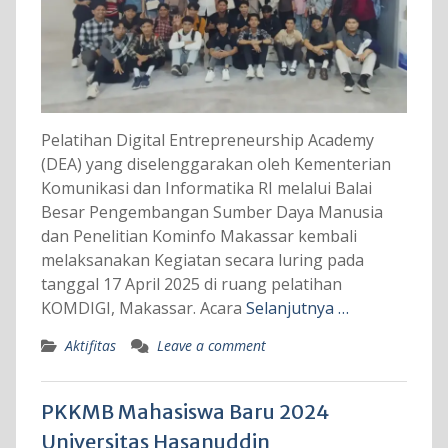
Pelatihan Digital Entrepreneurship Academy
(DEA) yang diselenggarakan oleh Kementerian
Komunikasi dan Informatika RI melalui Balai
Besar Pengembangan Sumber Daya Manusia
dan Penelitian Kominfo Makassar kembali
melaksanakan Kegiatan secara luring pada
tanggal 17 April 2025 di ruang pelatihan
KOMDIGI, Makassar. Acara
Selanjutnya …
Aktifitas
Leave a comment
PKKMB Mahasiswa Baru 2024
Universitas Hasanuddin