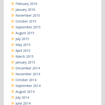
February 2016
January 2016
November 2015
October 2015
September 2015
August 2015
July 2015
May 2015
April 2015
March 2015
January 2015
December 2014
November 2014
October 2014
September 2014
August 2014
July 2014
June 2014