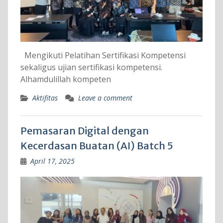
Mengikuti Pelatihan Sertifikasi Kompetensi
sekaligus ujian sertifikasi kompetensi.
Alhamdulillah kompeten
Aktifitas
Leave a comment
Pemasaran Digital dengan
Kecerdasan Buatan (AI) Batch 5
April 17, 2025