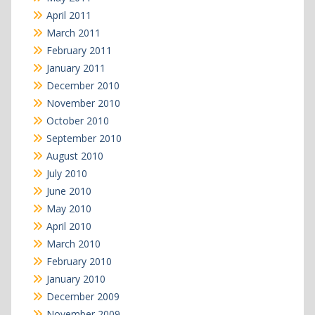
April 2011
March 2011
February 2011
January 2011
December 2010
November 2010
October 2010
September 2010
August 2010
July 2010
June 2010
May 2010
April 2010
March 2010
February 2010
January 2010
December 2009
November 2009