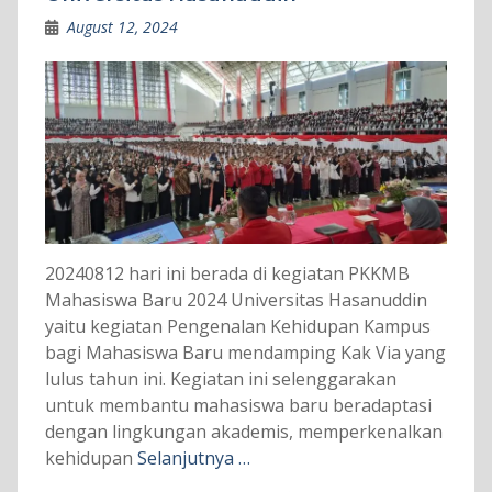
August 12, 2024
20240812 hari ini berada di kegiatan PKKMB
Mahasiswa Baru 2024 Universitas Hasanuddin
yaitu kegiatan Pengenalan Kehidupan Kampus
bagi Mahasiswa Baru mendamping Kak Via yang
lulus tahun ini. Kegiatan ini selenggarakan
untuk membantu mahasiswa baru beradaptasi
dengan lingkungan akademis, memperkenalkan
kehidupan
Selanjutnya …