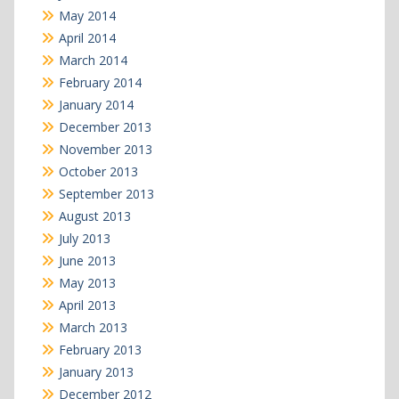
May 2014
April 2014
March 2014
February 2014
January 2014
December 2013
November 2013
October 2013
September 2013
August 2013
July 2013
June 2013
May 2013
April 2013
March 2013
February 2013
January 2013
December 2012