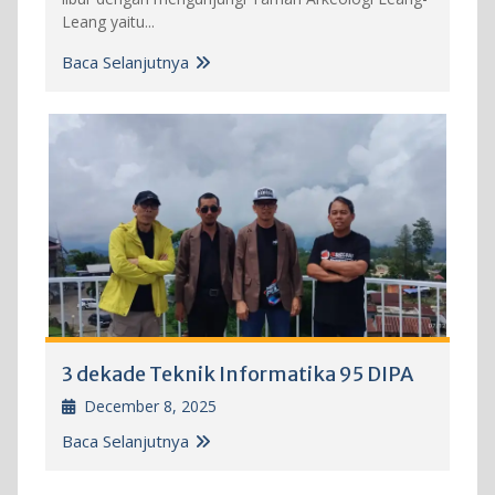
Leang yaitu...
Baca Selanjutnya
3 dekade Teknik Informatika 95 DIPA
December 8, 2025
Baca Selanjutnya