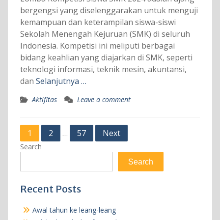
bergengsi yang diselenggarakan untuk menguji
kemampuan dan keterampilan siswa-siswi
Sekolah Menengah Kejuruan (SMK) di seluruh
Indonesia. Kompetisi ini meliputi berbagai
bidang keahlian yang diajarkan di SMK, seperti
teknologi informasi, teknik mesin, akuntansi,
dan
Selanjutnya …
Aktifitas
Leave a comment
Posts
1
2
57
Next
…
pagination
Search
Search
Recent Posts
Awal tahun ke leang-leang