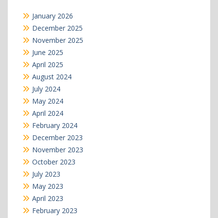
January 2026
December 2025
November 2025
June 2025
April 2025
August 2024
July 2024
May 2024
April 2024
February 2024
December 2023
November 2023
October 2023
July 2023
May 2023
April 2023
February 2023