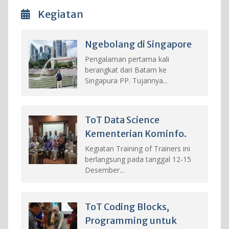
Kegiatan
Ngebolang di Singapore
Pengalaman pertama kali
berangkat dari Batam ke
Singapura PP. Tujannya...
ToT Data Science
Kementerian Kominfo.
Kegiatan Training of Trainers ini
berlangsung pada tanggal 12-15
Desember...
ToT Coding Blocks,
Programming untuk