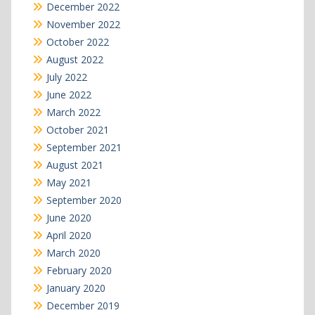
December 2022
November 2022
October 2022
August 2022
July 2022
June 2022
March 2022
October 2021
September 2021
August 2021
May 2021
September 2020
June 2020
April 2020
March 2020
February 2020
January 2020
December 2019