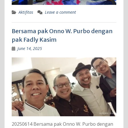
Aktifitas
Leave a comment
Bersama pak Onno W. Purbo dengan
pak Fadly Kasim
June 14, 2025
20250614 Bersama pak Onno W. Purbo dengan