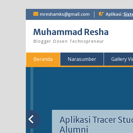
Skip
mreshamks@gmail.com
Aplikasi :
Sist
to
content
Muhammad Resha
Blogger Dosen Technopreneur
Beranda
Narasumber
Gallery V
Aplikasi Tracer Stu
Alumni