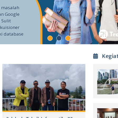
i masalah
an Google
 Sulit
kuisioner
ki database
Kegia