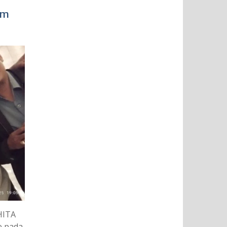
im
HITA
e pada