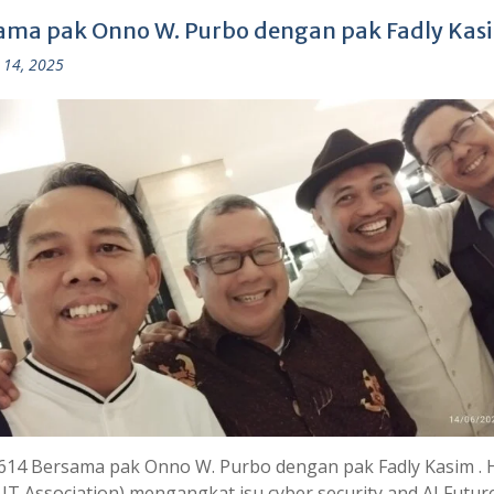
ama pak Onno W. Purbo dengan pak Fadly Kas
 14, 2025
614 Bersama pak Onno W. Purbo dengan pak Fadly Kasim . 
 IT Association) mengangkat isu cyber security and AI Futur