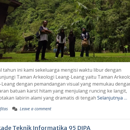
l tahun ini kami sekeluarga mengisi waktu libur dengan
njungi Taman Arkeologi Leang-Leang yaitu Taman Arkeol
-Leang dengan pemandangan visual yang memukau denga
an batuan karst hitam yang menjulang runcing ke langit,
takan labirin alami yang dramatis di tengah
Selanjutnya …
fitas
Leave a comment
kade Teknik Informatika 95 DIPA