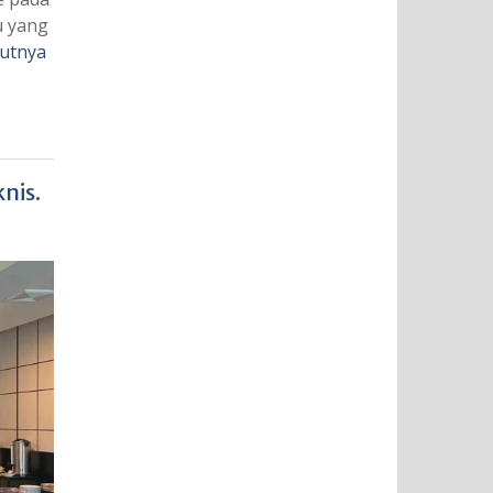
u yang
jutnya
nis.