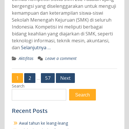
bergengsi yang diselenggarakan untuk menguji
kemampuan dan keterampilan siswa-siswi
Sekolah Menengah Kejuruan (SMK) di seluruh
Indonesia. Kompetisi ini meliputi berbagai
bidang keahlian yang diajarkan di SMK, seperti
teknologi informasi, teknik mesin, akuntansi,
dan
Selanjutnya …
Aktifitas
Leave a comment
Posts
1
2
57
Next
…
pagination
Search
Search
Recent Posts
Awal tahun ke leang-leang