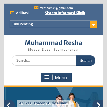
Skip
mreshamks@gmail.com
to
Aplikasi :
Sistem Informasi Klinik
content
Link Penting
Muhammad Resha
Blogger Dosen Technopreneur
Search
for:
Menu
Sistem Informasi Akademik