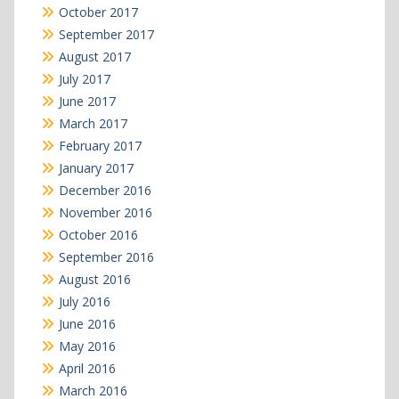
October 2017
September 2017
August 2017
July 2017
June 2017
March 2017
February 2017
January 2017
December 2016
November 2016
October 2016
September 2016
August 2016
July 2016
June 2016
May 2016
April 2016
March 2016