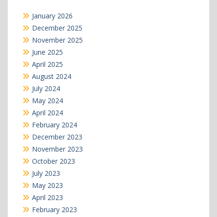
January 2026
December 2025
November 2025
June 2025
April 2025
August 2024
July 2024
May 2024
April 2024
February 2024
December 2023
November 2023
October 2023
July 2023
May 2023
April 2023
February 2023