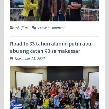
Aktifitas
Leave a comment
Road to 33 tahun alumni putih abu-
abu angkatan 93 se makassar
November 28, 2025