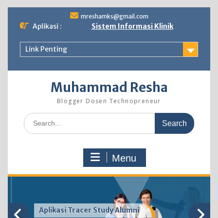
Skip
mreshamks@gmail.com
to
Aplikasi :
Sistem Informasi Klinik
content
Link Penting
Muhammad Resha
Blogger Dosen Technopreneur
Search
for:
Menu
Sistem Informasi Akademik