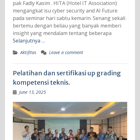
pak Fadly Kasim . HITA (Hotel IT Association)
mengangkat isu cyber security and AI Future
pada seminar hari sabtu kemarin. Senang sekali
bertemu dengan beliau yang banyak memberi
insight yang mendalam tentang beberapa
Selanjutnya …
Aktifitas
Leave a comment
Pelatihan dan sertifikasi up grading
kompetensi teknis.
June 13, 2025