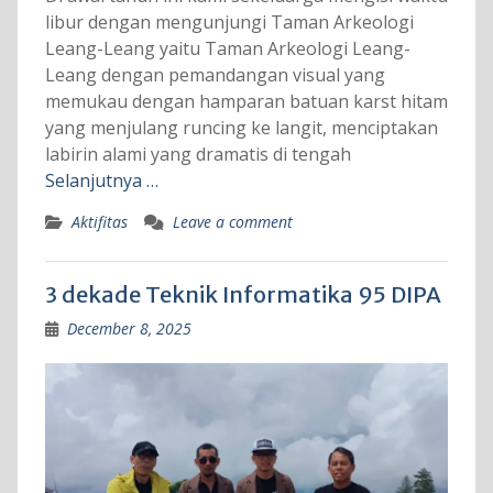
libur dengan mengunjungi Taman Arkeologi
Leang-Leang yaitu Taman Arkeologi Leang-
Leang dengan pemandangan visual yang
memukau dengan hamparan batuan karst hitam
yang menjulang runcing ke langit, menciptakan
labirin alami yang dramatis di tengah
Selanjutnya …
Aktifitas
Leave a comment
3 dekade Teknik Informatika 95 DIPA
December 8, 2025