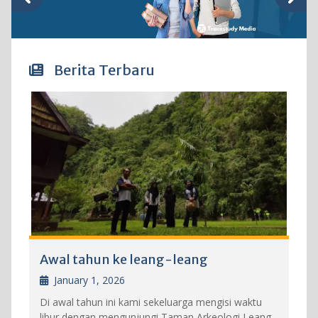
Berita Terbaru
Awal tahun ke leang-leang
January 1, 2026
Di awal tahun ini kami sekeluarga mengisi waktu
libur dengan mengunjungi Taman Arkeologi Leang-