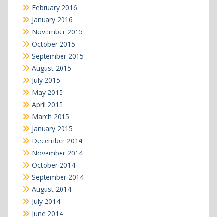
February 2016
January 2016
November 2015
October 2015
September 2015
August 2015
July 2015
May 2015
April 2015
March 2015
January 2015
December 2014
November 2014
October 2014
September 2014
August 2014
July 2014
June 2014