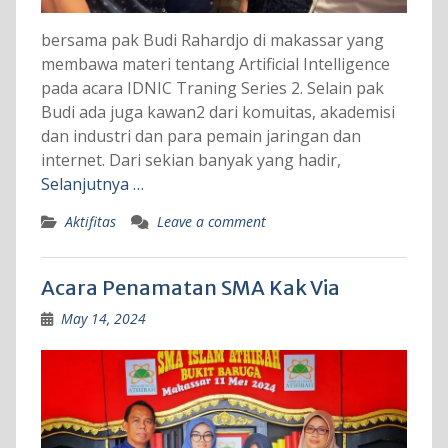
bersama pak Budi Rahardjo di makassar yang
membawa materi tentang Artificial Intelligence
pada acara IDNIC Traning Series 2. Selain pak
Budi ada juga kawan2 dari komuitas, akademisi
dan industri dan para pemain jaringan dan
internet. Dari sekian banyak yang hadir,
Selanjutnya …
Aktifitas
Leave a comment
Acara Penamatan SMA Kak Via
May 14, 2024