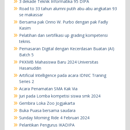
3 dekade Teknik Informatika 95 DIPA
Road to 33 tahun alumni putih abu-abu angkatan 93
se makassar
Bersama pak Onno W. Purbo dengan pak Fadly
Kasim
Pelatihan dan sertifikasi up grading kompetensi
teknis.
Pemasaran Digital dengan Kecerdasan Buatan (AI)
Batch 5
PKKMB Mahasiswa Baru 2024 Universitas
Hasanuddin
Artificial Intelligence pada acara IDNIC Traning
Series 2
Acara Penamatan SMA Kak Via
Juri pada Lomba kompetisi siswa smk 2024
Gembira Loka Zoo Jogjakarta
Buka Puasa bersama saudara
Sunday Morning Ride 4 Februari 2024
Pelantikan Pengurus IKADIPA