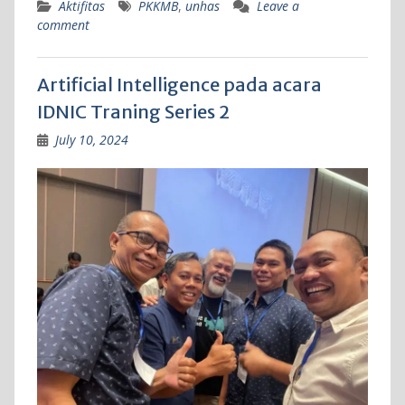
Aktifitas
PKKMB
,
unhas
Leave a
comment
Artificial Intelligence pada acara
IDNIC Traning Series 2
July 10, 2024