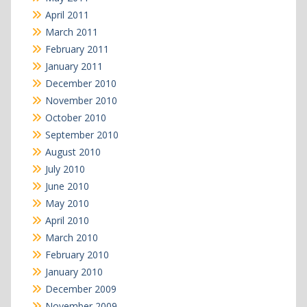
April 2011
March 2011
February 2011
January 2011
December 2010
November 2010
October 2010
September 2010
August 2010
July 2010
June 2010
May 2010
April 2010
March 2010
February 2010
January 2010
December 2009
November 2009