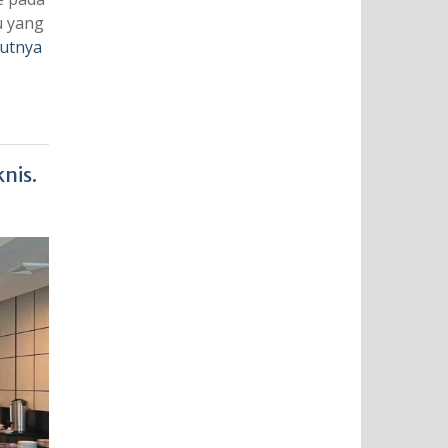
u yang
jutnya
nis.