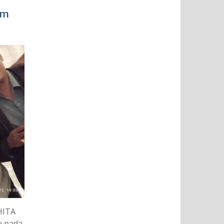
im
HITA
e pada