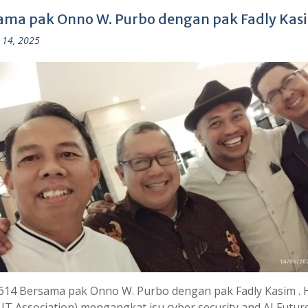
ama pak Onno W. Purbo dengan pak Fadly Kas
 14, 2025
614 Bersama pak Onno W. Purbo dengan pak Fadly Kasim . 
 IT Association) mengangkat isu cyber security and AI Futur