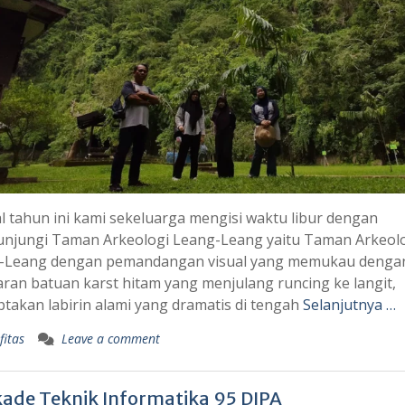
l tahun ini kami sekeluarga mengisi waktu libur dengan
njungi Taman Arkeologi Leang-Leang yaitu Taman Arkeol
-Leang dengan pemandangan visual yang memukau denga
an batuan karst hitam yang menjulang runcing ke langit,
takan labirin alami yang dramatis di tengah
Selanjutnya …
fitas
Leave a comment
kade Teknik Informatika 95 DIPA