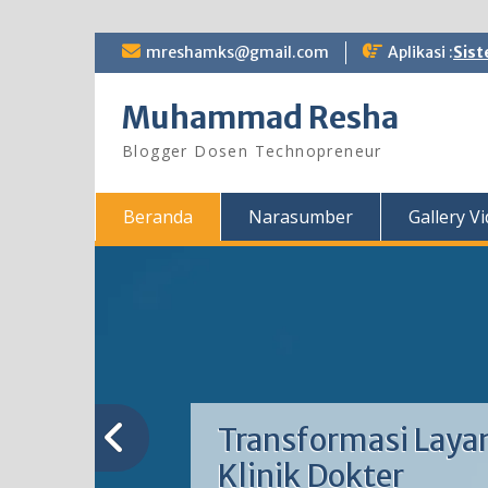
Skip
mreshamks@gmail.com
Aplikasi :
Sist
to
content
Muhammad Resha
Blogger Dosen Technopreneur
Beranda
Narasumber
Gallery V
Transformasi Laya
Klinik Dokter