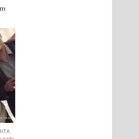
im
HITA
e pada