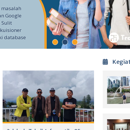
i masalah
an Google
 Sulit
kuisioner
ki database
Kegia