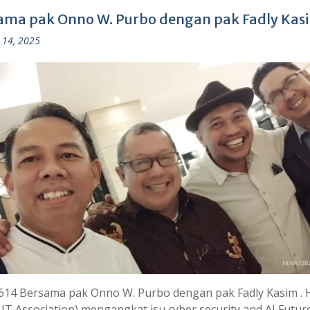
ama pak Onno W. Purbo dengan pak Fadly Kas
 14, 2025
614 Bersama pak Onno W. Purbo dengan pak Fadly Kasim . 
 IT Association) mengangkat isu cyber security and AI Futur