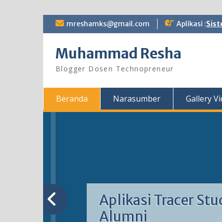
Skip
mreshamks@gmail.com
Aplikasi :
Sist
to
content
Muhammad Resha
Blogger Dosen Technopreneur
Beranda
Narasumber
Gallery V
Aplikasi Tracer Stu
Alumni