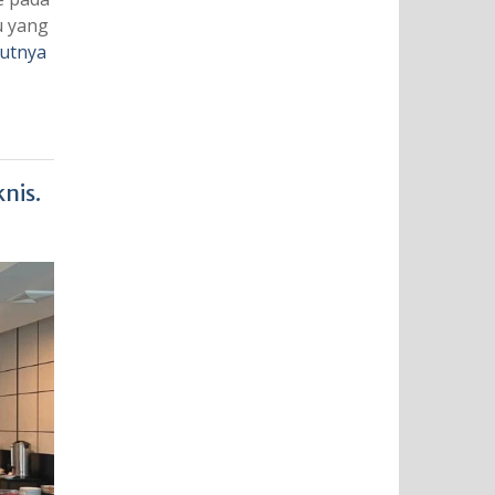
u yang
jutnya
nis.