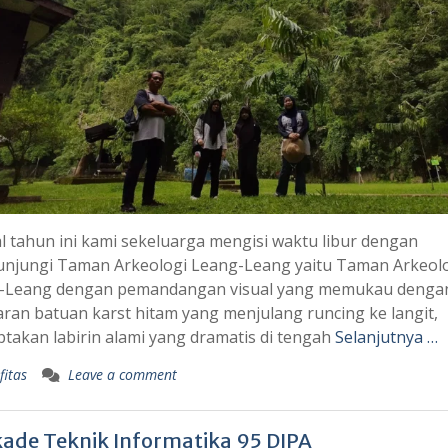
l tahun ini kami sekeluarga mengisi waktu libur dengan
njungi Taman Arkeologi Leang-Leang yaitu Taman Arkeol
-Leang dengan pemandangan visual yang memukau denga
an batuan karst hitam yang menjulang runcing ke langit,
takan labirin alami yang dramatis di tengah
Selanjutnya …
fitas
Leave a comment
kade Teknik Informatika 95 DIPA