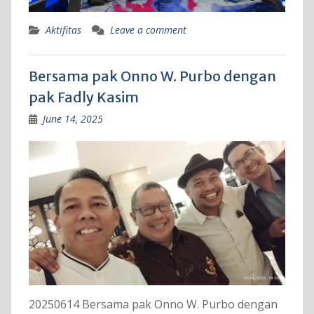
Aktifitas
Leave a comment
Bersama pak Onno W. Purbo dengan
pak Fadly Kasim
June 14, 2025
20250614 Bersama pak Onno W. Purbo dengan