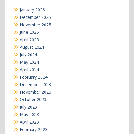
January 2026
December 2025
November 2025
June 2025
April 2025
August 2024
July 2024
May 2024
April 2024
February 2024
December 2023
November 2023
October 2023
July 2023
May 2023
April 2023
February 2023