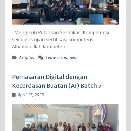
Mengikuti Pelatihan Sertifikasi Kompetensi
sekaligus ujian sertifikasi kompetensi.
Alhamdulillah kompeten
Aktifitas
Leave a comment
Pemasaran Digital dengan
Kecerdasan Buatan (AI) Batch 5
April 17, 2025