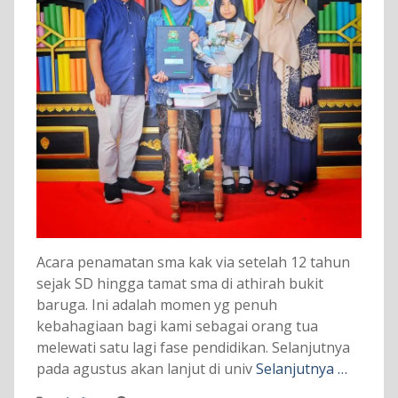
Acara penamatan sma kak via setelah 12 tahun
sejak SD hingga tamat sma di athirah bukit
baruga. Ini adalah momen yg penuh
kebahagiaan bagi kami sebagai orang tua
melewati satu lagi fase pendidikan. Selanjutnya
pada agustus akan lanjut di univ
Selanjutnya …