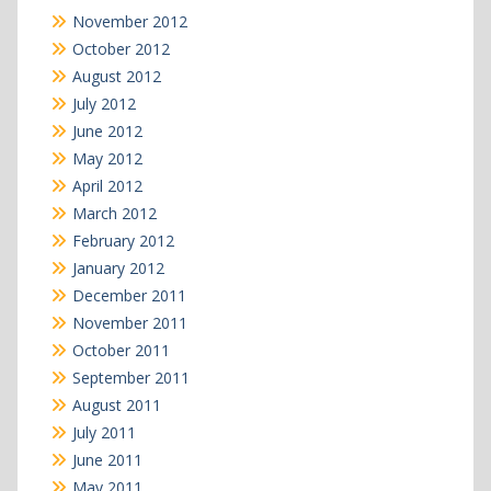
November 2012
October 2012
August 2012
July 2012
June 2012
May 2012
April 2012
March 2012
February 2012
January 2012
December 2011
November 2011
October 2011
September 2011
August 2011
July 2011
June 2011
May 2011