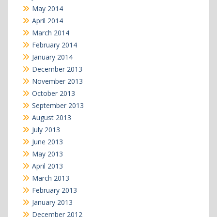
May 2014
April 2014
March 2014
February 2014
January 2014
December 2013
November 2013
October 2013
September 2013
August 2013
July 2013
June 2013
May 2013
April 2013
March 2013
February 2013
January 2013
December 2012