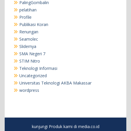
PalingGombalin
pelatihan
Profile
Publikasi Koran
Renungan
Seamolec
Slidernya
SMA Negeri 7
STIM Nitro
Teknologi Informasi
Uncategorized
Universitas Teknologi AKBA Makassar
wordpress
kunjungi Produk kami di media.co.id