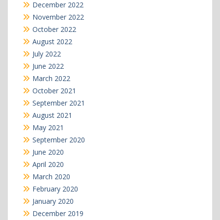
December 2022
November 2022
October 2022
August 2022
July 2022
June 2022
March 2022
October 2021
September 2021
August 2021
May 2021
September 2020
June 2020
April 2020
March 2020
February 2020
January 2020
December 2019