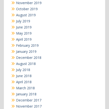
November 2019
October 2019
August 2019
July 2019
June 2019
May 2019
April 2019
February 2019
January 2019
December 2018
August 2018
July 2018
June 2018
April 2018
March 2018
January 2018
December 2017
November 2017