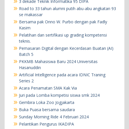
3 dekade Teknik Informatika 95 DIPA
Road to 33 tahun alumni putih abu-abu angkatan 93
se makassar
Bersama pak Onno W. Purbo dengan pak Fadly
Kasim
Pelatihan dan sertifikasi up grading kompetensi
teknis.
Pemasaran Digital dengan Kecerdasan Buatan (AI)
Batch 5
PKKMB Mahasiswa Baru 2024 Universitas
Hasanuddin
Artificial Intelligence pada acara IDNIC Traning
Series 2
Acara Penamatan SMA Kak Via
Juri pada Lomba kompetisi siswa smk 2024
Gembira Loka Zoo Jogjakarta
Buka Puasa bersama saudara
Sunday Morning Ride 4 Februari 2024
Pelantikan Pengurus IKADIPA