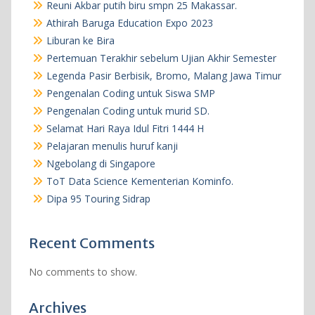
Reuni Akbar putih biru smpn 25 Makassar.
Athirah Baruga Education Expo 2023
Liburan ke Bira
Pertemuan Terakhir sebelum Ujian Akhir Semester
Legenda Pasir Berbisik, Bromo, Malang Jawa Timur
Pengenalan Coding untuk Siswa SMP
Pengenalan Coding untuk murid SD.
Selamat Hari Raya Idul Fitri 1444 H
Pelajaran menulis huruf kanji
Ngebolang di Singapore
ToT Data Science Kementerian Kominfo.
Dipa 95 Touring Sidrap
Recent Comments
No comments to show.
Archives