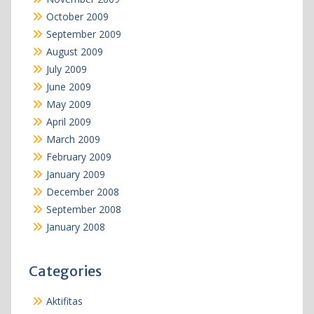
October 2009
September 2009
August 2009
July 2009
June 2009
May 2009
April 2009
March 2009
February 2009
January 2009
December 2008
September 2008
January 2008
Categories
Aktifitas