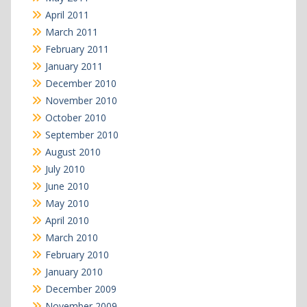
April 2011
March 2011
February 2011
January 2011
December 2010
November 2010
October 2010
September 2010
August 2010
July 2010
June 2010
May 2010
April 2010
March 2010
February 2010
January 2010
December 2009
November 2009