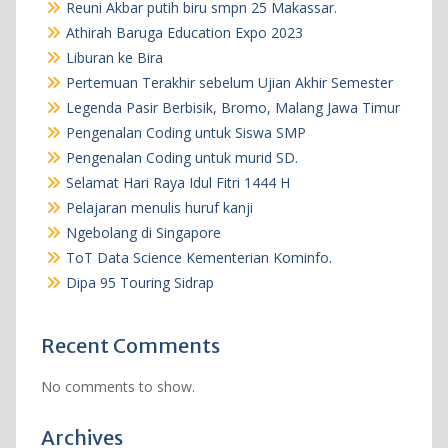
Reuni Akbar putih biru smpn 25 Makassar.
Athirah Baruga Education Expo 2023
Liburan ke Bira
Pertemuan Terakhir sebelum Ujian Akhir Semester
Legenda Pasir Berbisik, Bromo, Malang Jawa Timur
Pengenalan Coding untuk Siswa SMP
Pengenalan Coding untuk murid SD.
Selamat Hari Raya Idul Fitri 1444 H
Pelajaran menulis huruf kanji
Ngebolang di Singapore
ToT Data Science Kementerian Kominfo.
Dipa 95 Touring Sidrap
Recent Comments
No comments to show.
Archives