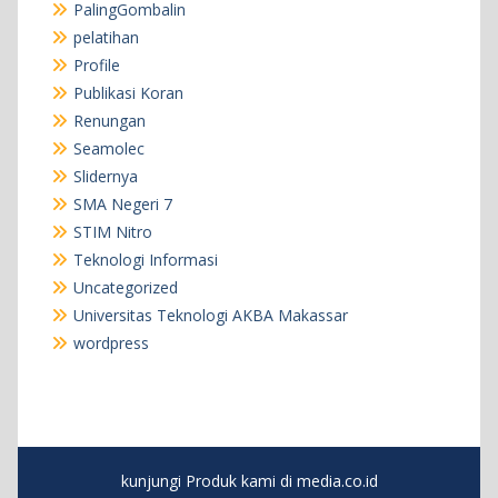
PalingGombalin
pelatihan
Profile
Publikasi Koran
Renungan
Seamolec
Slidernya
SMA Negeri 7
STIM Nitro
Teknologi Informasi
Uncategorized
Universitas Teknologi AKBA Makassar
wordpress
kunjungi Produk kami di media.co.id