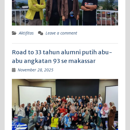
Aktifitas
Leave a comment
Road to 33 tahun alumni putih abu-
abu angkatan 93 se makassar
November 28, 2025