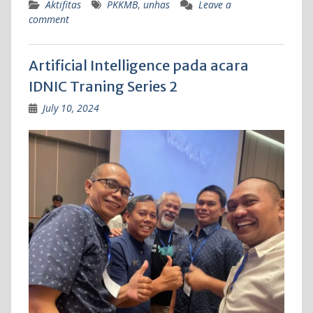
Aktifitas
PKKMB
,
unhas
Leave a
comment
Artificial Intelligence pada acara
IDNIC Traning Series 2
July 10, 2024