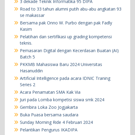
3 dekade Teknik Informatika 95 DIPA
Road to 33 tahun alumni putih abu-abu angkatan 93
se makassar
Bersama pak Onno W. Purbo dengan pak Fadly
Kasim
Pelatihan dan sertifikasi up grading kompetensi
teknis.
Pemasaran Digital dengan Kecerdasan Buatan (AI)
Batch 5
PKKMB Mahasiswa Baru 2024 Universitas
Hasanuddin
Artificial Intelligence pada acara IDNIC Traning
Series 2
Acara Penamatan SMA Kak Via
Juri pada Lomba kompetisi siswa smk 2024
Gembira Loka Zoo Jogjakarta
Buka Puasa bersama saudara
Sunday Morning Ride 4 Februari 2024
Pelantikan Pengurus IKADIPA