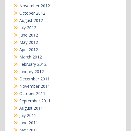
November 2012
October 2012
August 2012
July 2012
June 2012
May 2012
April 2012
March 2012
February 2012
January 2012
December 2011
November 2011
October 2011
September 2011
August 2011
July 2011
June 2011
May 2011