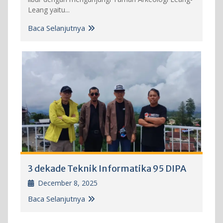
Leang yaitu...
Baca Selanjutnya
3 dekade Teknik Informatika 95 DIPA
December 8, 2025
Baca Selanjutnya