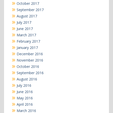
October 2017
September 2017
August 2017
July 2017
June 2017
March 2017
February 2017
January 2017
December 2016
November 2016
October 2016
September 2016
August 2016
July 2016
June 2016
May 2016
April 2016
March 2016