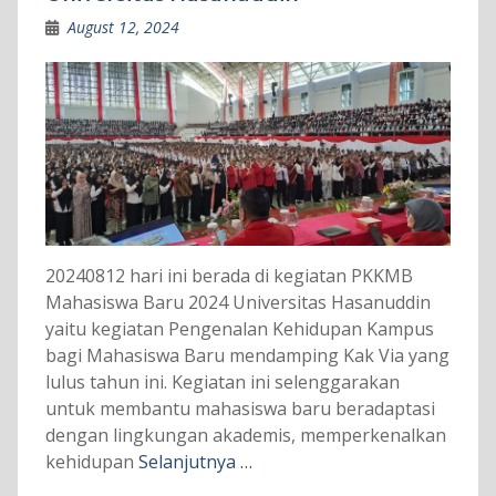
August 12, 2024
20240812 hari ini berada di kegiatan PKKMB
Mahasiswa Baru 2024 Universitas Hasanuddin
yaitu kegiatan Pengenalan Kehidupan Kampus
bagi Mahasiswa Baru mendamping Kak Via yang
lulus tahun ini. Kegiatan ini selenggarakan
untuk membantu mahasiswa baru beradaptasi
dengan lingkungan akademis, memperkenalkan
kehidupan
Selanjutnya …