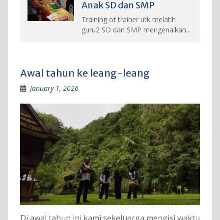
Anak SD dan SMP
Training of trainer utk melatih
guru2 SD dan SMP mengenalkan...
Awal tahun ke leang-leang
January 1, 2026
Di awal tahun ini kami sekeluarga mengisi waktu