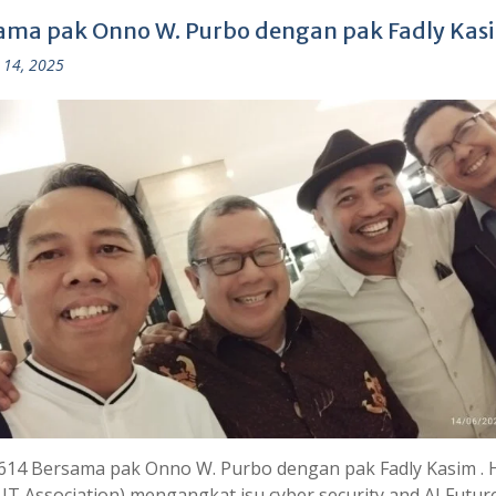
ama pak Onno W. Purbo dengan pak Fadly Kas
 14, 2025
614 Bersama pak Onno W. Purbo dengan pak Fadly Kasim . 
 IT Association) mengangkat isu cyber security and AI Futur