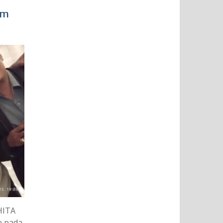
im
HITA
e pada