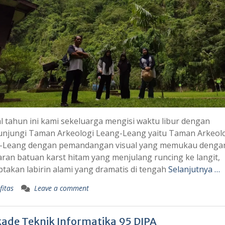
l tahun ini kami sekeluarga mengisi waktu libur dengan
njungi Taman Arkeologi Leang-Leang yaitu Taman Arkeol
-Leang dengan pemandangan visual yang memukau denga
an batuan karst hitam yang menjulang runcing ke langit,
takan labirin alami yang dramatis di tengah
Selanjutnya …
fitas
Leave a comment
kade Teknik Informatika 95 DIPA