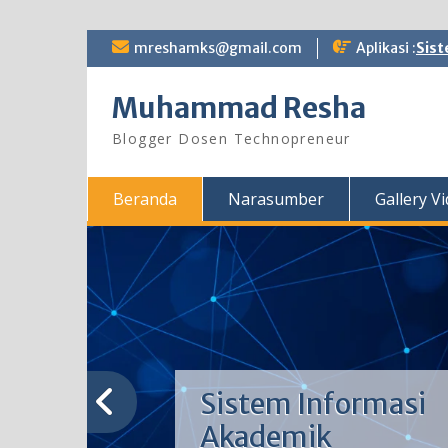
Skip
mreshamks@gmail.com
Aplikasi :
Sist
to
content
Muhammad Resha
Blogger Dosen Technopreneur
Beranda
Narasumber
Gallery V
Sistem Informasi
Akademik