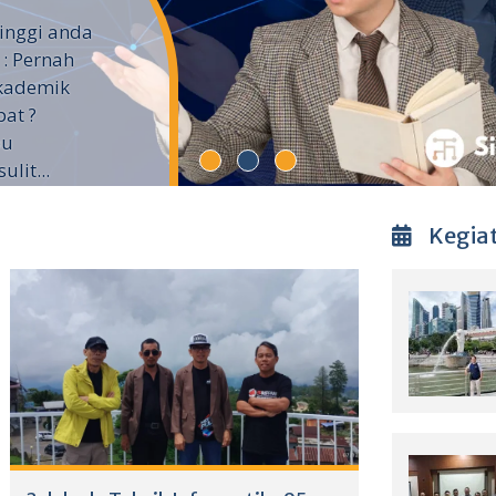
inggi anda
 : Pernah
Akademik
pat ?
pu
lit...
Kegia