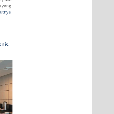
u yang
jutnya
nis.