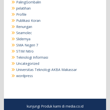
PalingGombalin
pelatihan
Profile
Publikasi Koran
Renungan
Seamolec
Slidernya
SMA Negeri 7
STIM Nitro
Teknologi Informasi
Uncategorized
Universitas Teknologi AKBA Makassar
wordpress
kunjungi Produk kami di media.co.id