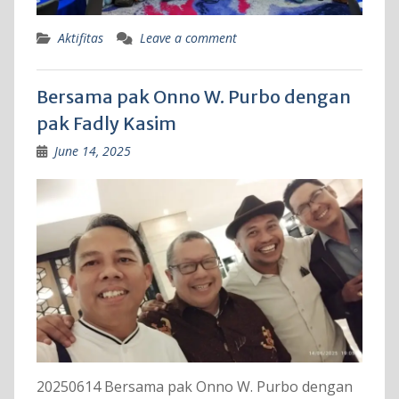
Aktifitas
Leave a comment
Bersama pak Onno W. Purbo dengan
pak Fadly Kasim
June 14, 2025
20250614 Bersama pak Onno W. Purbo dengan