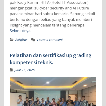
pak Fadly Kasim . HITA (Hotel IT Association)
mengangkat isu cyber security and AI Future
pada seminar hari sabtu kemarin. Senang sekali
bertemu dengan beliau yang banyak memberi
insight yang mendalam tentang beberapa
Selanjutnya …
Aktifitas
Leave a comment
Pelatihan dan sertifikasi up grading
kompetensi teknis.
June 13, 2025