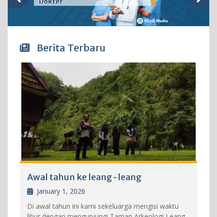
Berita Terbaru
Awal tahun ke leang-leang
January 1, 2026
Di awal tahun ini kami sekeluarga mengisi waktu
libur dengan mengunjungi Taman Arkeologi Leang-