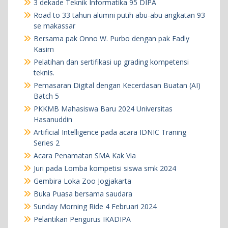
3 dekade Teknik Informatika 95 DIPA
Road to 33 tahun alumni putih abu-abu angkatan 93
se makassar
Bersama pak Onno W. Purbo dengan pak Fadly
Kasim
Pelatihan dan sertifikasi up grading kompetensi
teknis.
Pemasaran Digital dengan Kecerdasan Buatan (AI)
Batch 5
PKKMB Mahasiswa Baru 2024 Universitas
Hasanuddin
Artificial Intelligence pada acara IDNIC Traning
Series 2
Acara Penamatan SMA Kak Via
Juri pada Lomba kompetisi siswa smk 2024
Gembira Loka Zoo Jogjakarta
Buka Puasa bersama saudara
Sunday Morning Ride 4 Februari 2024
Pelantikan Pengurus IKADIPA