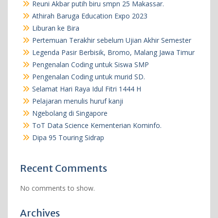
Reuni Akbar putih biru smpn 25 Makassar.
Athirah Baruga Education Expo 2023
Liburan ke Bira
Pertemuan Terakhir sebelum Ujian Akhir Semester
Legenda Pasir Berbisik, Bromo, Malang Jawa Timur
Pengenalan Coding untuk Siswa SMP
Pengenalan Coding untuk murid SD.
Selamat Hari Raya Idul Fitri 1444 H
Pelajaran menulis huruf kanji
Ngebolang di Singapore
ToT Data Science Kementerian Kominfo.
Dipa 95 Touring Sidrap
Recent Comments
No comments to show.
Archives