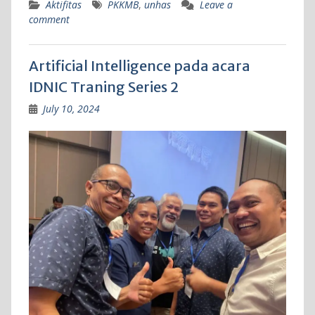
Aktifitas
PKKMB
,
unhas
Leave a
comment
Artificial Intelligence pada acara
IDNIC Traning Series 2
July 10, 2024