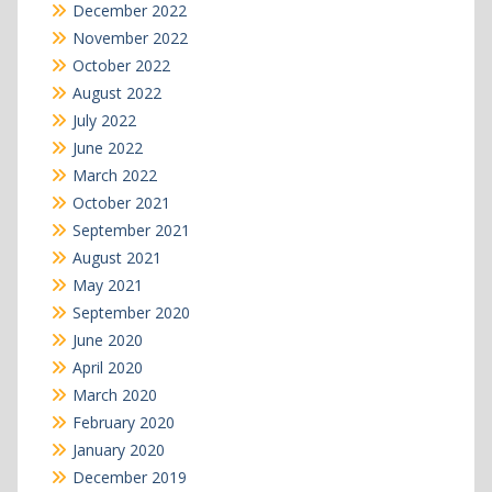
December 2022
November 2022
October 2022
August 2022
July 2022
June 2022
March 2022
October 2021
September 2021
August 2021
May 2021
September 2020
June 2020
April 2020
March 2020
February 2020
January 2020
December 2019