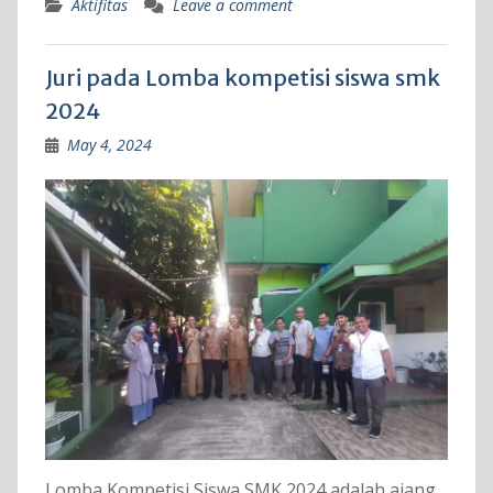
Aktifitas
Leave a comment
Juri pada Lomba kompetisi siswa smk
2024
May 4, 2024
Lomba Kompetisi Siswa SMK 2024 adalah ajang