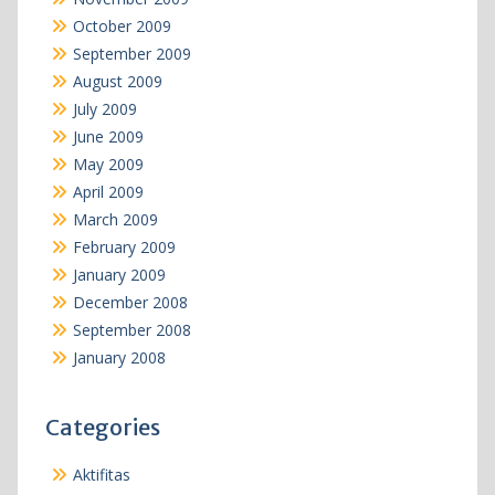
October 2009
September 2009
August 2009
July 2009
June 2009
May 2009
April 2009
March 2009
February 2009
January 2009
December 2008
September 2008
January 2008
Categories
Aktifitas