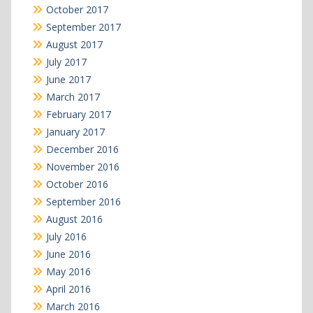
October 2017
September 2017
August 2017
July 2017
June 2017
March 2017
February 2017
January 2017
December 2016
November 2016
October 2016
September 2016
August 2016
July 2016
June 2016
May 2016
April 2016
March 2016