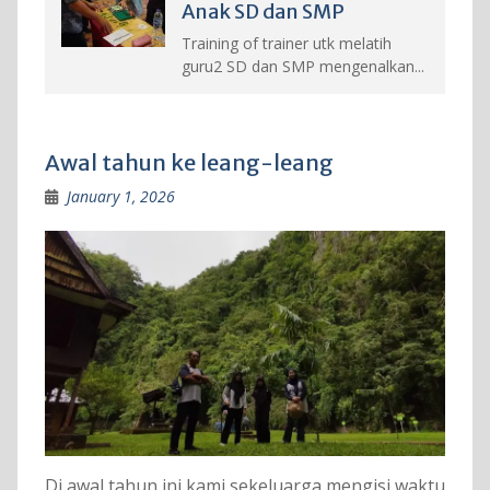
Anak SD dan SMP
Training of trainer utk melatih
guru2 SD dan SMP mengenalkan...
Awal tahun ke leang-leang
January 1, 2026
Di awal tahun ini kami sekeluarga mengisi waktu