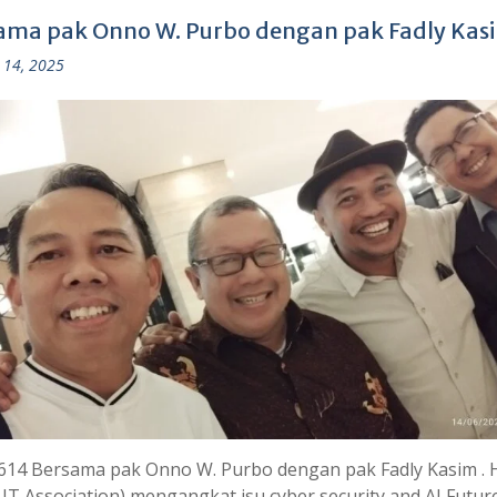
ama pak Onno W. Purbo dengan pak Fadly Kas
 14, 2025
614 Bersama pak Onno W. Purbo dengan pak Fadly Kasim . 
 IT Association) mengangkat isu cyber security and AI Futur