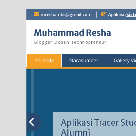
Skip
mreshamks@gmail.com
Aplikasi :
Sist
to
content
Muhammad Resha
Blogger Dosen Technopreneur
Beranda
Narasumber
Gallery V
Aplikasi Tracer Stu
Alumni