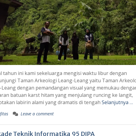
l tahun ini kami sekeluarga mengisi waktu libur dengan
njungi Taman Arkeologi Leang-Leang yaitu Taman Arkeol
-Leang dengan pemandangan visual yang memukau denga
an batuan karst hitam yang menjulang runcing ke langit,
takan labirin alami yang dramatis di tengah
Selanjutnya …
fitas
Leave a comment
kade Teknik Informatika 95 DIPA