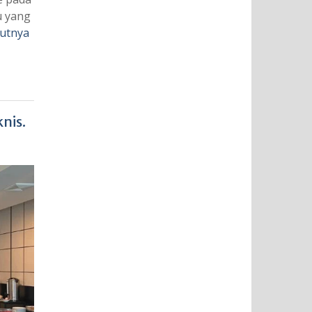
u yang
jutnya
nis.