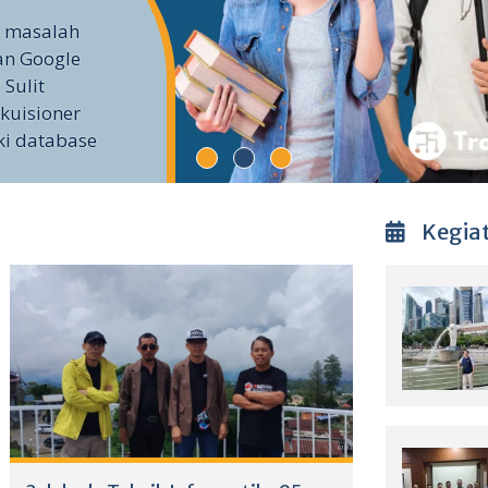
i masalah
an Google
 Sulit
kuisioner
ki database
Kegia