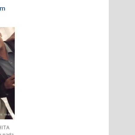
im
HITA
e pada