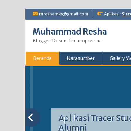
Skip
mreshamks@gmail.com
Aplikasi :
Sist
to
content
Muhammad Resha
Blogger Dosen Technopreneur
Beranda
Narasumber
Gallery V
Aplikasi Tracer Stu
Alumni