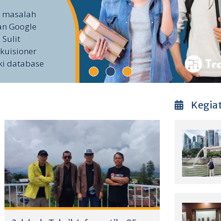
i masalah
an Google
 Sulit
kuisioner
ki database
Kegia