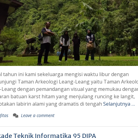
l tahun ini kami sekeluarga mengisi waktu libur dengan
njungi Taman Arkeologi Leang-Leang yaitu Taman Arkeol
-Leang dengan pemandangan visual yang memukau denga
an batuan karst hitam yang menjulang runcing ke langit,
takan labirin alami yang dramatis di tengah
Selanjutnya …
fitas
Leave a comment
kade Teknik Informatika 95 DIPA