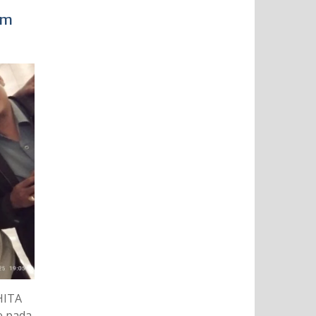
im
HITA
e pada