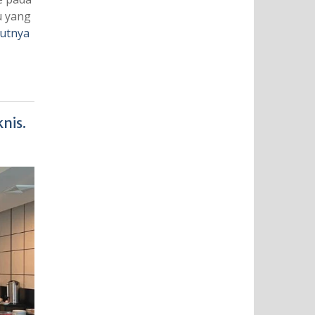
u yang
jutnya
nis.