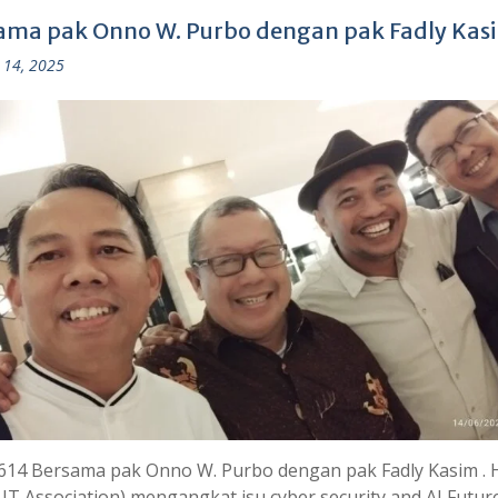
ama pak Onno W. Purbo dengan pak Fadly Kas
 14, 2025
614 Bersama pak Onno W. Purbo dengan pak Fadly Kasim . 
 IT Association) mengangkat isu cyber security and AI Futur