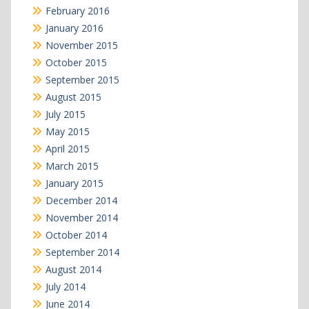
February 2016
January 2016
November 2015
October 2015
September 2015
August 2015
July 2015
May 2015
April 2015
March 2015
January 2015
December 2014
November 2014
October 2014
September 2014
August 2014
July 2014
June 2014