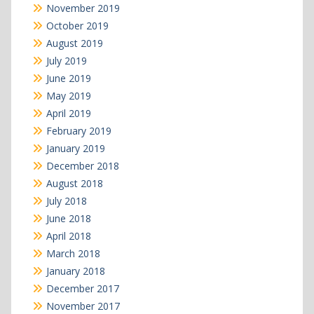
November 2019
October 2019
August 2019
July 2019
June 2019
May 2019
April 2019
February 2019
January 2019
December 2018
August 2018
July 2018
June 2018
April 2018
March 2018
January 2018
December 2017
November 2017