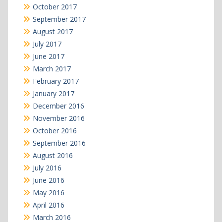
October 2017
September 2017
August 2017
July 2017
June 2017
March 2017
February 2017
January 2017
December 2016
November 2016
October 2016
September 2016
August 2016
July 2016
June 2016
May 2016
April 2016
March 2016