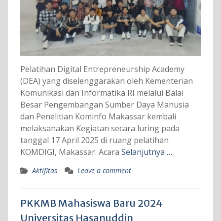
Pelatihan Digital Entrepreneurship Academy
(DEA) yang diselenggarakan oleh Kementerian
Komunikasi dan Informatika RI melalui Balai
Besar Pengembangan Sumber Daya Manusia
dan Penelitian Kominfo Makassar kembali
melaksanakan Kegiatan secara luring pada
tanggal 17 April 2025 di ruang pelatihan
KOMDIGI, Makassar. Acara
Selanjutnya …
Aktifitas
Leave a comment
PKKMB Mahasiswa Baru 2024
Universitas Hasanuddin