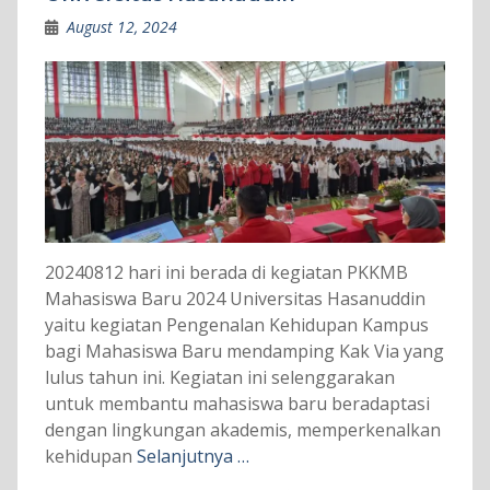
August 12, 2024
20240812 hari ini berada di kegiatan PKKMB
Mahasiswa Baru 2024 Universitas Hasanuddin
yaitu kegiatan Pengenalan Kehidupan Kampus
bagi Mahasiswa Baru mendamping Kak Via yang
lulus tahun ini. Kegiatan ini selenggarakan
untuk membantu mahasiswa baru beradaptasi
dengan lingkungan akademis, memperkenalkan
kehidupan
Selanjutnya …