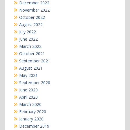
December 2022
November 2022
October 2022
August 2022
July 2022
June 2022
March 2022
October 2021
September 2021
August 2021
May 2021
September 2020
June 2020
April 2020
March 2020
February 2020
January 2020
December 2019