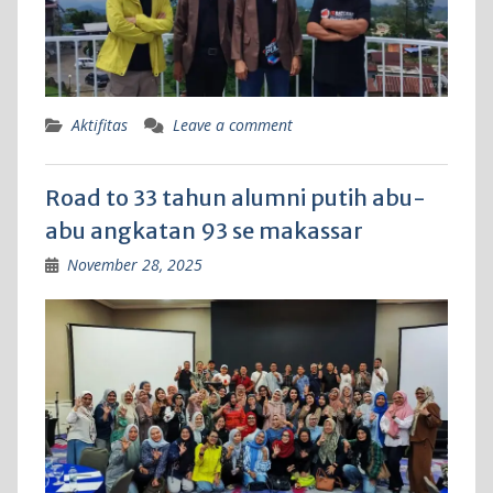
Aktifitas
Leave a comment
Road to 33 tahun alumni putih abu-
abu angkatan 93 se makassar
November 28, 2025