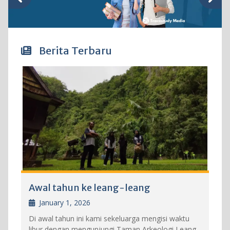
Berita Terbaru
Awal tahun ke leang-leang
January 1, 2026
Di awal tahun ini kami sekeluarga mengisi waktu
libur dengan mengunjungi Taman Arkeologi Leang-