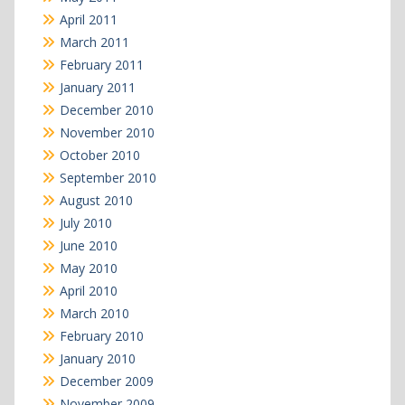
April 2011
March 2011
February 2011
January 2011
December 2010
November 2010
October 2010
September 2010
August 2010
July 2010
June 2010
May 2010
April 2010
March 2010
February 2010
January 2010
December 2009
November 2009