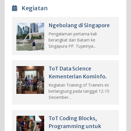
Kegiatan
Ngebolang di Singapore
Pengalaman pertama kali
berangkat dari Batam ke
Singapura PP. Tujannya...
ToT Data Science
Kementerian Kominfo.
Kegiatan Training of Trainers ini
berlangsung pada tanggal 12-15
Desember...
ToT Coding Blocks,
Programming untuk