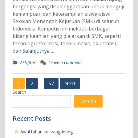
bergengsi yang diselenggarakan untuk menguji
kemampuan dan keterampilan siswa-siswi
Sekolah Menengah Kejuruan (SMK) di seluruh
Indonesia. Kompetisi ini meliputi berbagai
bidang keahlian yang diajarkan di SMK, seperti
teknologi informasi, teknik mesin, akuntansi,
dan
Selanjutnya …
Aktifitas
Leave a comment
Posts
1
2
57
Next
…
pagination
Search
Search
Recent Posts
Awal tahun ke leang-leang