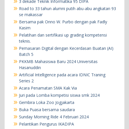
3 dekade Teknik Informatika 95 DIPA
Road to 33 tahun alumni putih abu-abu angkatan 93
se makassar
Bersama pak Onno W. Purbo dengan pak Fadly
Kasim
Pelatihan dan sertifikasi up grading kompetensi
teknis.
Pemasaran Digital dengan Kecerdasan Buatan (AI)
Batch 5
PKKMB Mahasiswa Baru 2024 Universitas
Hasanuddin
Artificial Intelligence pada acara IDNIC Traning
Series 2
Acara Penamatan SMA Kak Via
Juri pada Lomba kompetisi siswa smk 2024
Gembira Loka Zoo Jogjakarta
Buka Puasa bersama saudara
Sunday Morning Ride 4 Februari 2024
Pelantikan Pengurus IKADIPA