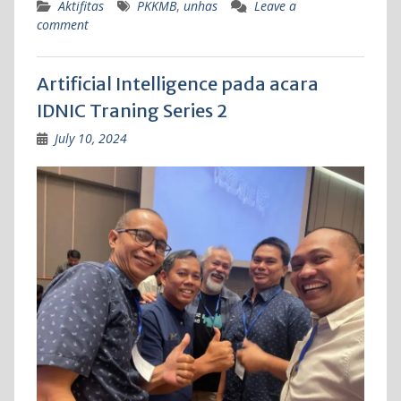
Aktifitas
PKKMB
,
unhas
Leave a
comment
Artificial Intelligence pada acara
IDNIC Traning Series 2
July 10, 2024