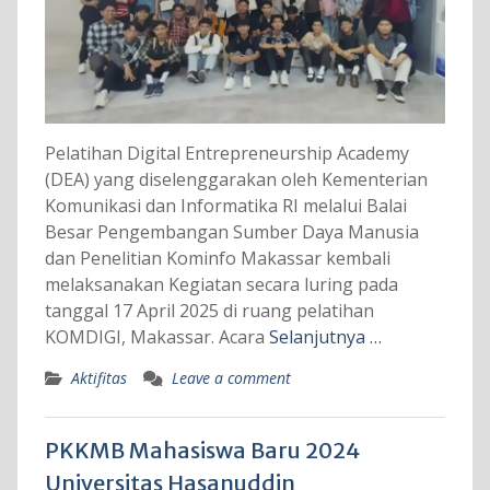
Pelatihan Digital Entrepreneurship Academy
(DEA) yang diselenggarakan oleh Kementerian
Komunikasi dan Informatika RI melalui Balai
Besar Pengembangan Sumber Daya Manusia
dan Penelitian Kominfo Makassar kembali
melaksanakan Kegiatan secara luring pada
tanggal 17 April 2025 di ruang pelatihan
KOMDIGI, Makassar. Acara
Selanjutnya …
Aktifitas
Leave a comment
PKKMB Mahasiswa Baru 2024
Universitas Hasanuddin