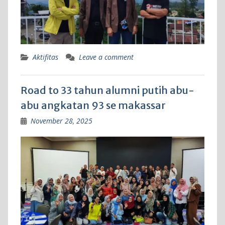
Aktifitas
Leave a comment
Road to 33 tahun alumni putih abu-
abu angkatan 93 se makassar
November 28, 2025