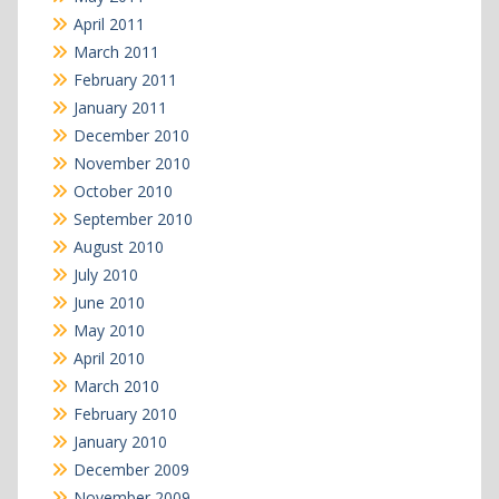
April 2011
March 2011
February 2011
January 2011
December 2010
November 2010
October 2010
September 2010
August 2010
July 2010
June 2010
May 2010
April 2010
March 2010
February 2010
January 2010
December 2009
November 2009