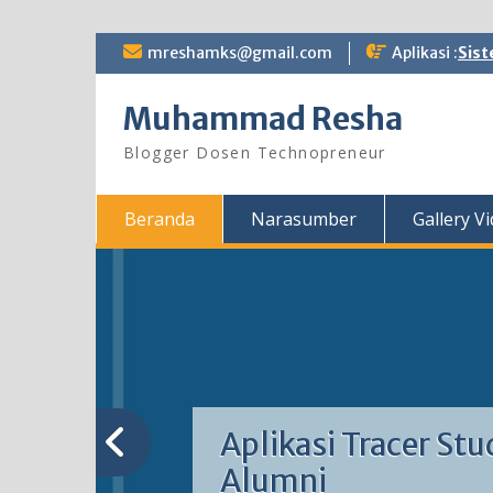
Skip
mreshamks@gmail.com
Aplikasi :
Sist
to
content
Muhammad Resha
Blogger Dosen Technopreneur
Beranda
Narasumber
Gallery V
Aplikasi Tracer Stu
Alumni