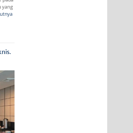
u yang
jutnya
nis.