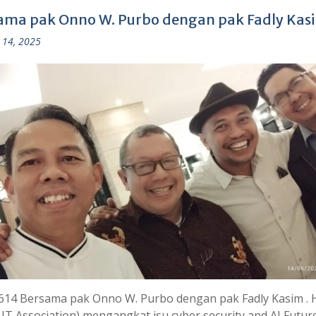
ama pak Onno W. Purbo dengan pak Fadly Kas
 14, 2025
614 Bersama pak Onno W. Purbo dengan pak Fadly Kasim . 
 IT Association) mengangkat isu cyber security and AI Futur