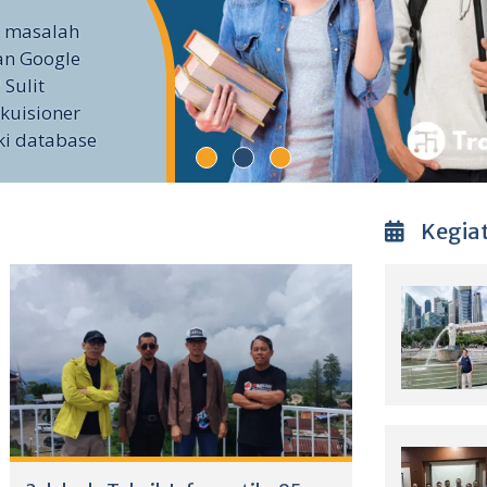
i masalah
an Google
 Sulit
kuisioner
ki database
Kegia