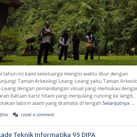
l tahun ini kami sekeluarga mengisi waktu libur dengan
njungi Taman Arkeologi Leang-Leang yaitu Taman Arkeol
-Leang dengan pemandangan visual yang memukau denga
an batuan karst hitam yang menjulang runcing ke langit,
takan labirin alami yang dramatis di tengah
Selanjutnya …
fitas
Leave a comment
kade Teknik Informatika 95 DIPA