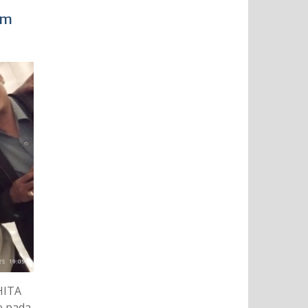
im
HITA
e pada