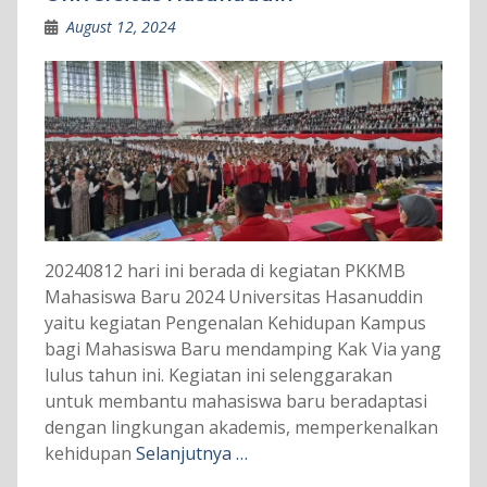
August 12, 2024
20240812 hari ini berada di kegiatan PKKMB
Mahasiswa Baru 2024 Universitas Hasanuddin
yaitu kegiatan Pengenalan Kehidupan Kampus
bagi Mahasiswa Baru mendamping Kak Via yang
lulus tahun ini. Kegiatan ini selenggarakan
untuk membantu mahasiswa baru beradaptasi
dengan lingkungan akademis, memperkenalkan
kehidupan
Selanjutnya …