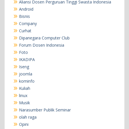
Aliansi Dosen Perguruan Tinggi Swasta Indonesia
Android
Bisnis
Company
Curhat
Dipanegara Computer Club
Forum Dosen Indonesia
Foto
IKADIPA
Iseng
joomla
kominfo
Kuliah
linux
Musik
Narasumber Publik Seminar
olah raga
Opini