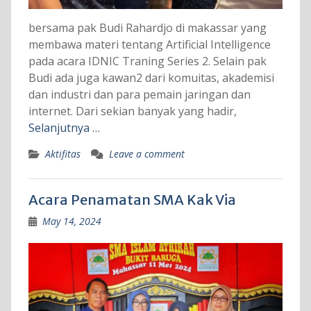
bersama pak Budi Rahardjo di makassar yang
membawa materi tentang Artificial Intelligence
pada acara IDNIC Traning Series 2. Selain pak
Budi ada juga kawan2 dari komuitas, akademisi
dan industri dan para pemain jaringan dan
internet. Dari sekian banyak yang hadir,
Selanjutnya …
Aktifitas
Leave a comment
Acara Penamatan SMA Kak Via
May 14, 2024