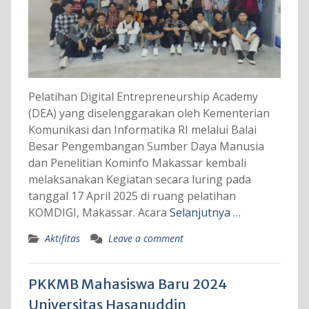
Pelatihan Digital Entrepreneurship Academy
(DEA) yang diselenggarakan oleh Kementerian
Komunikasi dan Informatika RI melalui Balai
Besar Pengembangan Sumber Daya Manusia
dan Penelitian Kominfo Makassar kembali
melaksanakan Kegiatan secara luring pada
tanggal 17 April 2025 di ruang pelatihan
KOMDIGI, Makassar. Acara
Selanjutnya …
Aktifitas
Leave a comment
PKKMB Mahasiswa Baru 2024
Universitas Hasanuddin