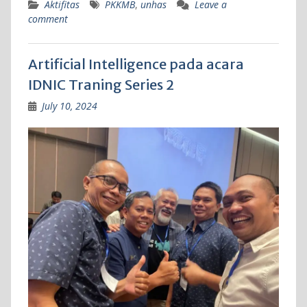
Aktifitas
PKKMB
,
unhas
Leave a
comment
Artificial Intelligence pada acara
IDNIC Traning Series 2
July 10, 2024