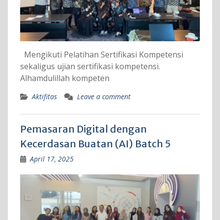
Mengikuti Pelatihan Sertifikasi Kompetensi
sekaligus ujian sertifikasi kompetensi.
Alhamdulillah kompeten
Aktifitas
Leave a comment
Pemasaran Digital dengan
Kecerdasan Buatan (AI) Batch 5
April 17, 2025