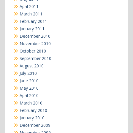
April 2011
March 2011
February 2011
January 2011
December 2010
November 2010
October 2010
September 2010
August 2010
July 2010
June 2010
May 2010
April 2010
March 2010
February 2010
January 2010
December 2009
November 2009