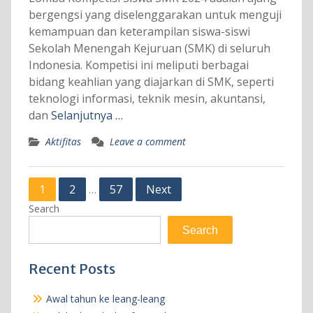
bergengsi yang diselenggarakan untuk menguji
kemampuan dan keterampilan siswa-siswi
Sekolah Menengah Kejuruan (SMK) di seluruh
Indonesia. Kompetisi ini meliputi berbagai
bidang keahlian yang diajarkan di SMK, seperti
teknologi informasi, teknik mesin, akuntansi,
dan
Selanjutnya …
Aktifitas
Leave a comment
Posts
1
2
57
Next
…
pagination
Search
Search
Recent Posts
Awal tahun ke leang-leang