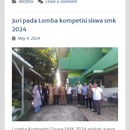
Aktifitas
Leave a comment
Juri pada Lomba kompetisi siswa smk
2024
May 4, 2024
Lomba Kompetisi Siswa SMK 2024 adalah ajang