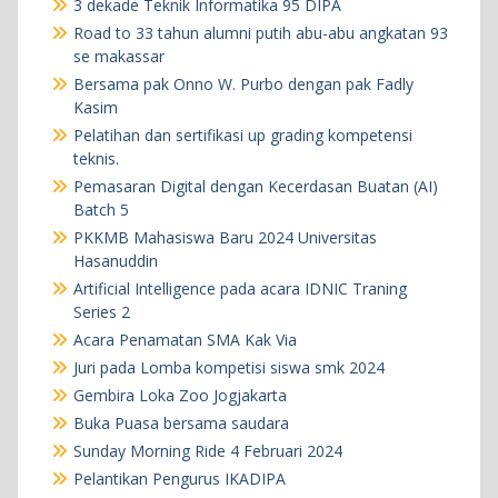
3 dekade Teknik Informatika 95 DIPA
Road to 33 tahun alumni putih abu-abu angkatan 93
se makassar
Bersama pak Onno W. Purbo dengan pak Fadly
Kasim
Pelatihan dan sertifikasi up grading kompetensi
teknis.
Pemasaran Digital dengan Kecerdasan Buatan (AI)
Batch 5
PKKMB Mahasiswa Baru 2024 Universitas
Hasanuddin
Artificial Intelligence pada acara IDNIC Traning
Series 2
Acara Penamatan SMA Kak Via
Juri pada Lomba kompetisi siswa smk 2024
Gembira Loka Zoo Jogjakarta
Buka Puasa bersama saudara
Sunday Morning Ride 4 Februari 2024
Pelantikan Pengurus IKADIPA