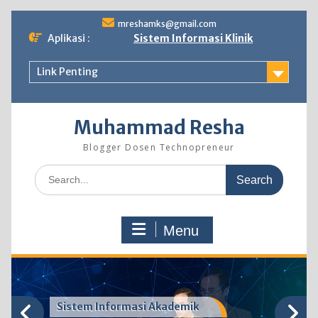
Skip
mreshamks@gmail.com
to
Aplikasi :
Sistem Informasi Klinik
content
Link Penting
Muhammad Resha
Blogger Dosen Technopreneur
Search
for:
Menu
Aplikasi Tracer Study Alumni