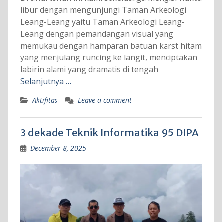
libur dengan mengunjungi Taman Arkeologi
Leang-Leang yaitu Taman Arkeologi Leang-
Leang dengan pemandangan visual yang
memukau dengan hamparan batuan karst hitam
yang menjulang runcing ke langit, menciptakan
labirin alami yang dramatis di tengah
Selanjutnya …
Aktifitas
Leave a comment
3 dekade Teknik Informatika 95 DIPA
December 8, 2025