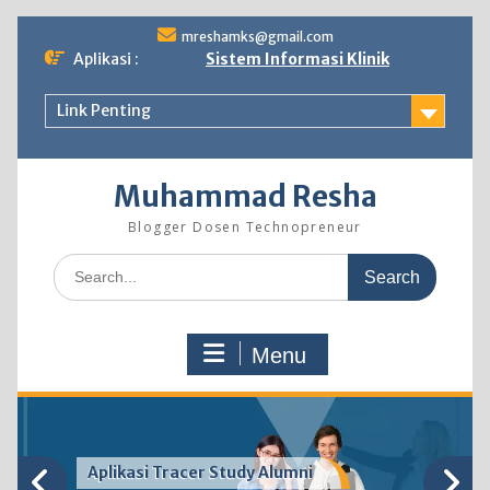
Skip
mreshamks@gmail.com
to
Aplikasi :
Sistem Informasi Klinik
content
Link Penting
Muhammad Resha
Blogger Dosen Technopreneur
Search
for:
Menu
Transformasi Layanan Klinik