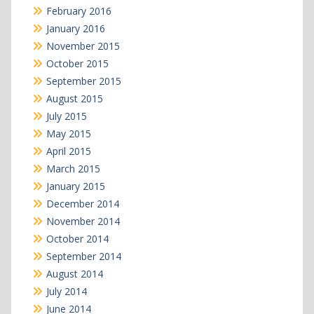
February 2016
January 2016
November 2015
October 2015
September 2015
August 2015
July 2015
May 2015
April 2015
March 2015
January 2015
December 2014
November 2014
October 2014
September 2014
August 2014
July 2014
June 2014