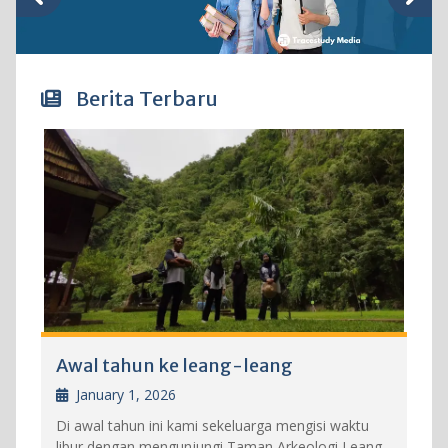
Dokter
Berita Terbaru
Awal tahun ke leang-leang
January 1, 2026
Di awal tahun ini kami sekeluarga mengisi waktu
libur dengan mengunjungi Taman Arkeologi Leang-