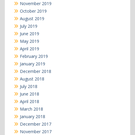
November 2019
October 2019
August 2019
July 2019
June 2019
May 2019
April 2019
February 2019
January 2019
December 2018
August 2018
July 2018
June 2018
April 2018
March 2018
January 2018
December 2017
November 2017