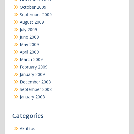
October 2009
September 2009
August 2009
July 2009
June 2009
May 2009
April 2009
March 2009
February 2009
January 2009
December 2008
September 2008
January 2008
Categories
Aktifitas