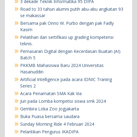
3 dekade Teknik Informatika 95 DIPA
Road to 33 tahun alumni putih abu-abu angkatan 93
se makassar
Bersama pak Onno W. Purbo dengan pak Fadly
Kasim
Pelatihan dan sertifikasi up grading kompetensi
teknis.
Pemasaran Digital dengan Kecerdasan Buatan (AI)
Batch 5
PKKMB Mahasiswa Baru 2024 Universitas
Hasanuddin
Artificial Intelligence pada acara IDNIC Traning
Series 2
Acara Penamatan SMA Kak Via
Juri pada Lomba kompetisi siswa smk 2024
Gembira Loka Zoo Jogjakarta
Buka Puasa bersama saudara
Sunday Morning Ride 4 Februari 2024
Pelantikan Pengurus IKADIPA