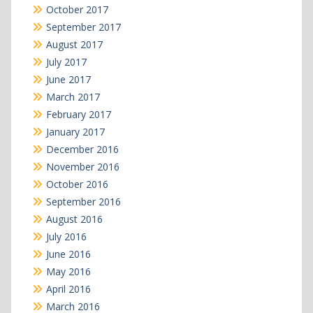
October 2017
September 2017
August 2017
July 2017
June 2017
March 2017
February 2017
January 2017
December 2016
November 2016
October 2016
September 2016
August 2016
July 2016
June 2016
May 2016
April 2016
March 2016