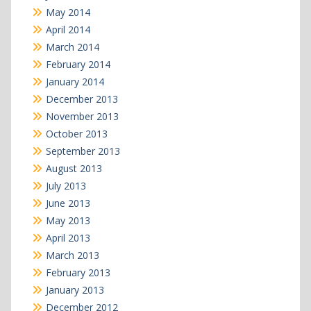
May 2014
April 2014
March 2014
February 2014
January 2014
December 2013
November 2013
October 2013
September 2013
August 2013
July 2013
June 2013
May 2013
April 2013
March 2013
February 2013
January 2013
December 2012