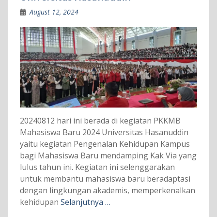
August 12, 2024
20240812 hari ini berada di kegiatan PKKMB
Mahasiswa Baru 2024 Universitas Hasanuddin
yaitu kegiatan Pengenalan Kehidupan Kampus
bagi Mahasiswa Baru mendamping Kak Via yang
lulus tahun ini. Kegiatan ini selenggarakan
untuk membantu mahasiswa baru beradaptasi
dengan lingkungan akademis, memperkenalkan
kehidupan
Selanjutnya …