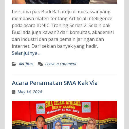
bersama pak Budi Rahardjo di makassar yang
membawa materi tentang Artificial Intelligence
pada acara IDNIC Traning Series 2. Selain pak
Budi ada juga kawan2 dari komuitas, akademisi
dan industri dan para pemain jaringan dan
internet. Dari sekian banyak yang hadir,
Selanjutnya …
Aktifitas
Leave a comment
Acara Penamatan SMA Kak Via
May 14, 2024