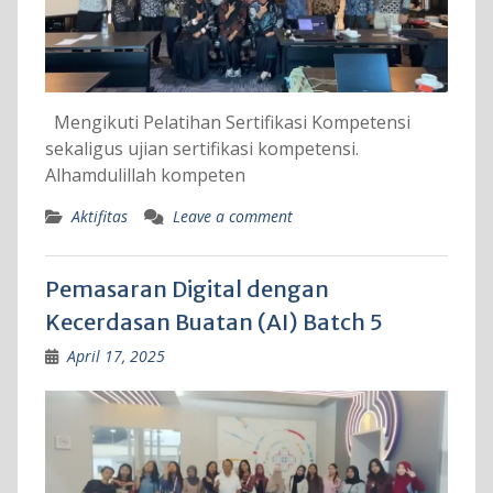
Mengikuti Pelatihan Sertifikasi Kompetensi
sekaligus ujian sertifikasi kompetensi.
Alhamdulillah kompeten
Aktifitas
Leave a comment
Pemasaran Digital dengan
Kecerdasan Buatan (AI) Batch 5
April 17, 2025