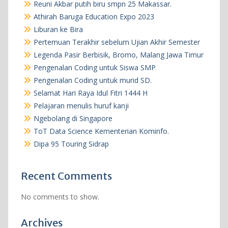
Reuni Akbar putih biru smpn 25 Makassar.
Athirah Baruga Education Expo 2023
Liburan ke Bira
Pertemuan Terakhir sebelum Ujian Akhir Semester
Legenda Pasir Berbisik, Bromo, Malang Jawa Timur
Pengenalan Coding untuk Siswa SMP
Pengenalan Coding untuk murid SD.
Selamat Hari Raya Idul Fitri 1444 H
Pelajaran menulis huruf kanji
Ngebolang di Singapore
ToT Data Science Kementerian Kominfo.
Dipa 95 Touring Sidrap
Recent Comments
No comments to show.
Archives