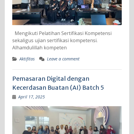
Mengikuti Pelatihan Sertifikasi Kompetensi
sekaligus ujian sertifikasi kompetensi.
Alhamdulillah kompeten
Aktifitas
Leave a comment
Pemasaran Digital dengan
Kecerdasan Buatan (AI) Batch 5
April 17, 2025