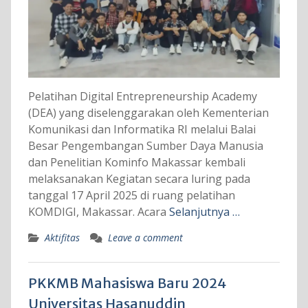
Pelatihan Digital Entrepreneurship Academy
(DEA) yang diselenggarakan oleh Kementerian
Komunikasi dan Informatika RI melalui Balai
Besar Pengembangan Sumber Daya Manusia
dan Penelitian Kominfo Makassar kembali
melaksanakan Kegiatan secara luring pada
tanggal 17 April 2025 di ruang pelatihan
KOMDIGI, Makassar. Acara
Selanjutnya …
Aktifitas
Leave a comment
PKKMB Mahasiswa Baru 2024
Universitas Hasanuddin