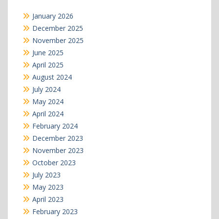
January 2026
December 2025
November 2025
June 2025
April 2025
August 2024
July 2024
May 2024
April 2024
February 2024
December 2023
November 2023
October 2023
July 2023
May 2023
April 2023
February 2023