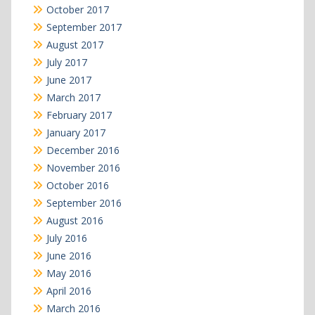
October 2017
September 2017
August 2017
July 2017
June 2017
March 2017
February 2017
January 2017
December 2016
November 2016
October 2016
September 2016
August 2016
July 2016
June 2016
May 2016
April 2016
March 2016