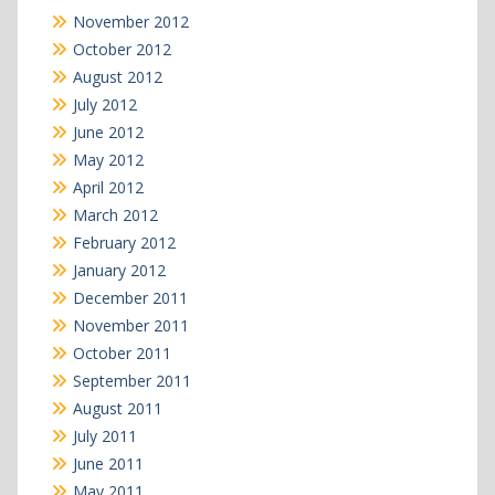
November 2012
October 2012
August 2012
July 2012
June 2012
May 2012
April 2012
March 2012
February 2012
January 2012
December 2011
November 2011
October 2011
September 2011
August 2011
July 2011
June 2011
May 2011