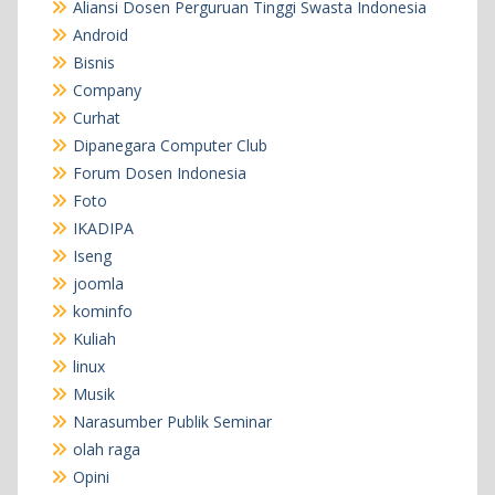
Aliansi Dosen Perguruan Tinggi Swasta Indonesia
Android
Bisnis
Company
Curhat
Dipanegara Computer Club
Forum Dosen Indonesia
Foto
IKADIPA
Iseng
joomla
kominfo
Kuliah
linux
Musik
Narasumber Publik Seminar
olah raga
Opini