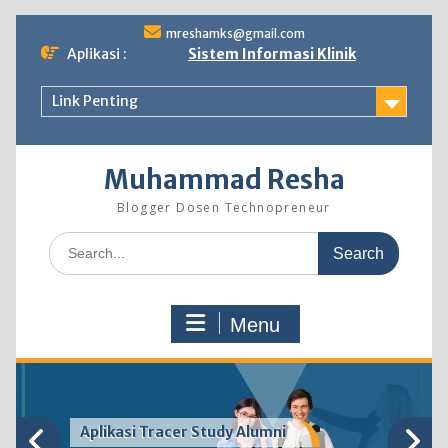
Skip
mreshamks@gmail.com
to
Aplikasi :
Sistem Informasi Klinik
content
Link Penting
Muhammad Resha
Blogger Dosen Technopreneur
Search
for:
Menu
Sistem Informasi Akademik