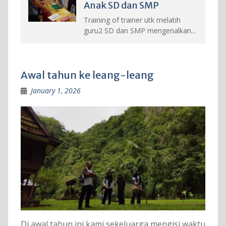
Anak SD dan SMP
Training of trainer utk melatih
guru2 SD dan SMP mengenalkan...
Awal tahun ke leang-leang
January 1, 2026
Di awal tahun ini kami sekeluarga mengisi waktu