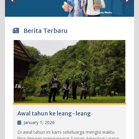
Berita Terbaru
Awal tahun ke leang-leang
January 1, 2026
Di awal tahun ini kami sekeluarga mengisi waktu
libur dengan mengunjungi Taman Arkeologi Leang-