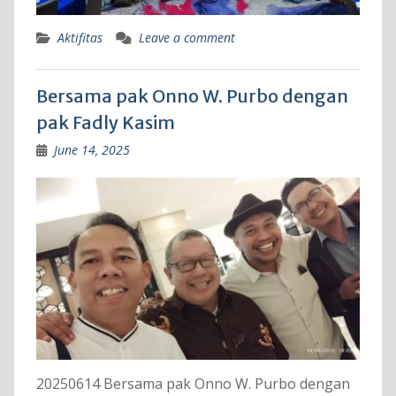
Aktifitas
Leave a comment
Bersama pak Onno W. Purbo dengan
pak Fadly Kasim
June 14, 2025
20250614 Bersama pak Onno W. Purbo dengan