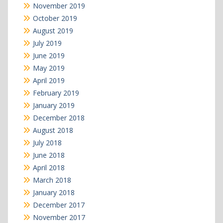
November 2019
October 2019
August 2019
July 2019
June 2019
May 2019
April 2019
February 2019
January 2019
December 2018
August 2018
July 2018
June 2018
April 2018
March 2018
January 2018
December 2017
November 2017