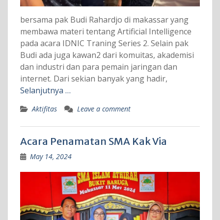
bersama pak Budi Rahardjo di makassar yang
membawa materi tentang Artificial Intelligence
pada acara IDNIC Traning Series 2. Selain pak
Budi ada juga kawan2 dari komuitas, akademisi
dan industri dan para pemain jaringan dan
internet. Dari sekian banyak yang hadir,
Selanjutnya …
Aktifitas
Leave a comment
Acara Penamatan SMA Kak Via
May 14, 2024