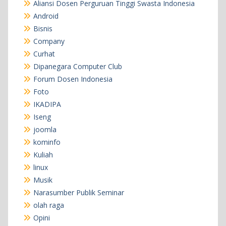
Aliansi Dosen Perguruan Tinggi Swasta Indonesia
Android
Bisnis
Company
Curhat
Dipanegara Computer Club
Forum Dosen Indonesia
Foto
IKADIPA
Iseng
joomla
kominfo
Kuliah
linux
Musik
Narasumber Publik Seminar
olah raga
Opini