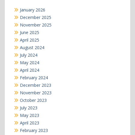
January 2026
December 2025
November 2025
June 2025
April 2025
August 2024
July 2024
May 2024
April 2024
February 2024
December 2023
November 2023
October 2023
July 2023
May 2023
April 2023
February 2023