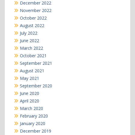
December 2022
November 2022
October 2022
August 2022
July 2022
June 2022
March 2022
October 2021
September 2021
August 2021
May 2021
September 2020
June 2020
April 2020
March 2020
February 2020
January 2020
December 2019