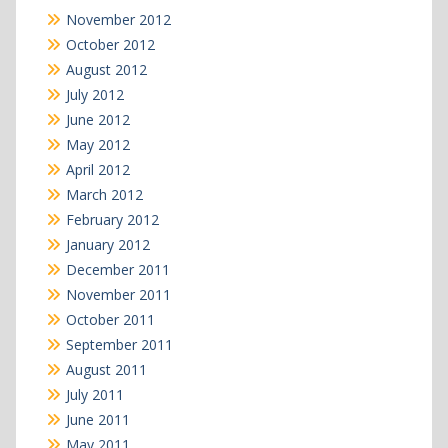
November 2012
October 2012
August 2012
July 2012
June 2012
May 2012
April 2012
March 2012
February 2012
January 2012
December 2011
November 2011
October 2011
September 2011
August 2011
July 2011
June 2011
May 2011