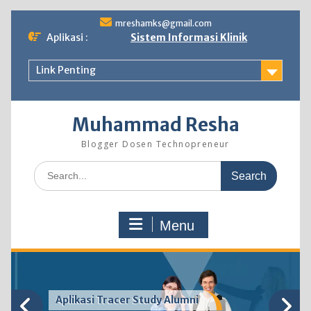
Skip
mreshamks@gmail.com
to
Aplikasi :
Sistem Informasi Klinik
content
Link Penting
Muhammad Resha
Blogger Dosen Technopreneur
Search
for:
Menu
Sistem Informasi Akademik