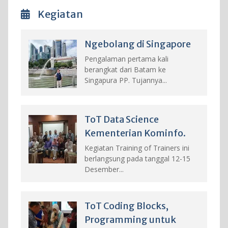
Kegiatan
Ngebolang di Singapore
Pengalaman pertama kali
berangkat dari Batam ke
Singapura PP. Tujannya...
ToT Data Science
Kementerian Kominfo.
Kegiatan Training of Trainers ini
berlangsung pada tanggal 12-15
Desember...
ToT Coding Blocks,
Programming untuk