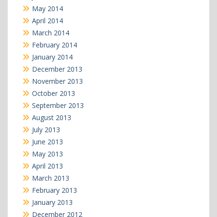
May 2014
April 2014
March 2014
February 2014
January 2014
December 2013
November 2013
October 2013
September 2013
August 2013
July 2013
June 2013
May 2013
April 2013
March 2013
February 2013
January 2013
December 2012