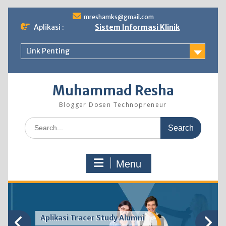
Skip
mreshamks@gmail.com
to
Aplikasi :
Sistem Informasi Klinik
content
Link Penting
Muhammad Resha
Blogger Dosen Technopreneur
Search
for:
Menu
Sistem Informasi Akademik