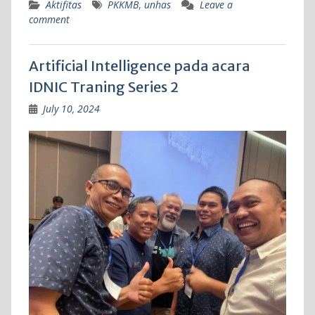
Aktifitas
PKKMB
,
unhas
Leave a
comment
Artificial Intelligence pada acara
IDNIC Traning Series 2
July 10, 2024