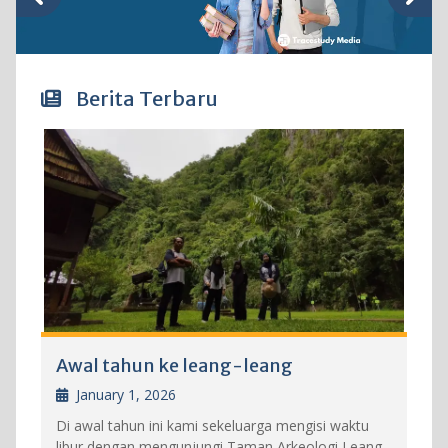
Berita Terbaru
Awal tahun ke leang-leang
January 1, 2026
Di awal tahun ini kami sekeluarga mengisi waktu
libur dengan mengunjungi Taman Arkeologi Leang-