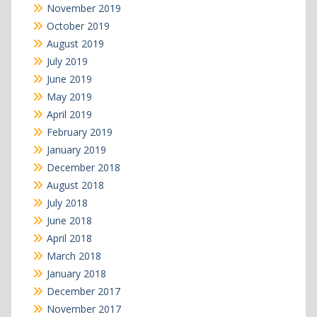
November 2019
October 2019
August 2019
July 2019
June 2019
May 2019
April 2019
February 2019
January 2019
December 2018
August 2018
July 2018
June 2018
April 2018
March 2018
January 2018
December 2017
November 2017