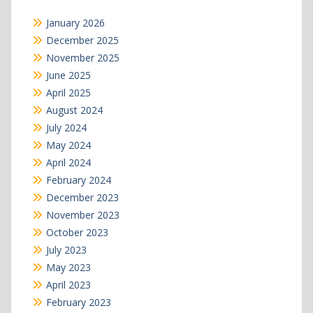
January 2026
December 2025
November 2025
June 2025
April 2025
August 2024
July 2024
May 2024
April 2024
February 2024
December 2023
November 2023
October 2023
July 2023
May 2023
April 2023
February 2023