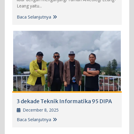
Leang yaitu...
Baca Selanjutnya
3 dekade Teknik Informatika 95 DIPA
December 8, 2025
Baca Selanjutnya