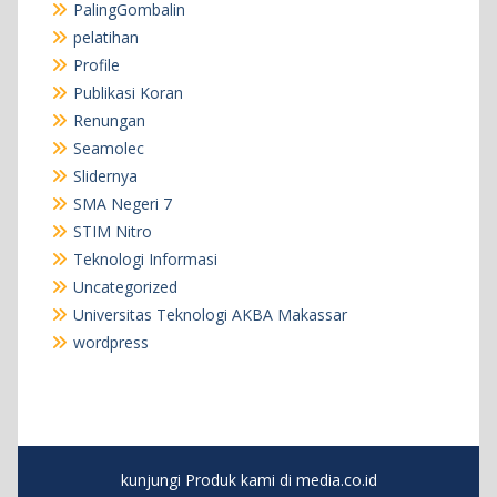
PalingGombalin
pelatihan
Profile
Publikasi Koran
Renungan
Seamolec
Slidernya
SMA Negeri 7
STIM Nitro
Teknologi Informasi
Uncategorized
Universitas Teknologi AKBA Makassar
wordpress
kunjungi Produk kami di media.co.id