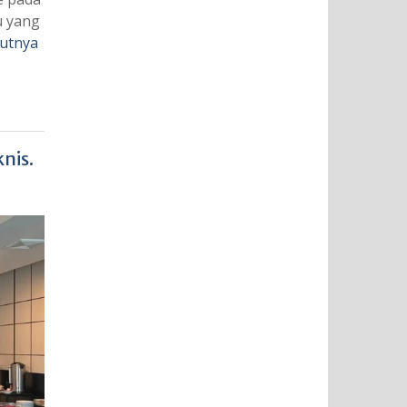
u yang
jutnya
nis.