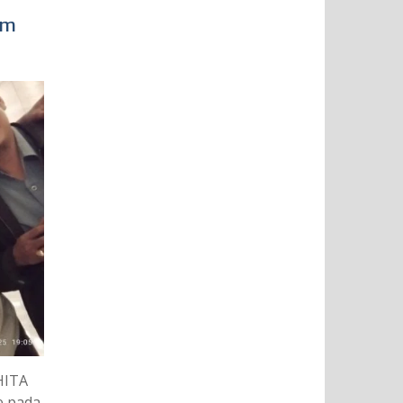
im
HITA
e pada