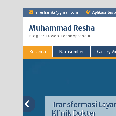
Skip
mreshamks@gmail.com
Aplikasi :
Sist
to
content
Muhammad Resha
Blogger Dosen Technopreneur
Beranda
Narasumber
Gallery V
Transformasi Laya
Klinik Dokter