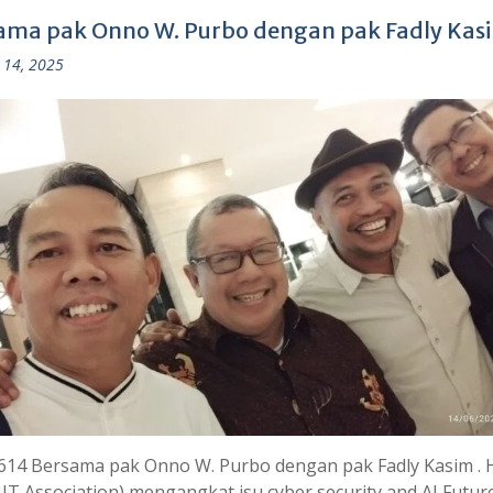
ama pak Onno W. Purbo dengan pak Fadly Kas
 14, 2025
614 Bersama pak Onno W. Purbo dengan pak Fadly Kasim . 
 IT Association) mengangkat isu cyber security and AI Futur