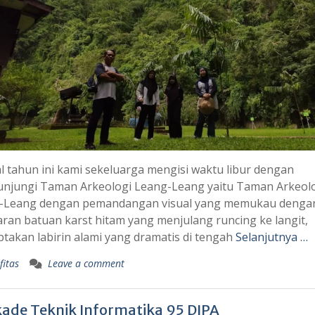
l tahun ini kami sekeluarga mengisi waktu libur dengan
njungi Taman Arkeologi Leang-Leang yaitu Taman Arkeol
-Leang dengan pemandangan visual yang memukau denga
an batuan karst hitam yang menjulang runcing ke langit,
takan labirin alami yang dramatis di tengah
Selanjutnya …
fitas
Leave a comment
kade Teknik Informatika 95 DIPA