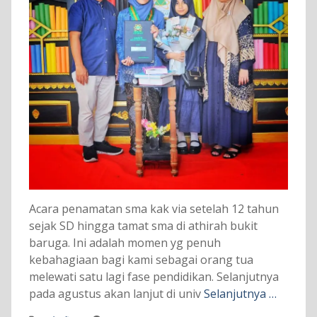
Acara penamatan sma kak via setelah 12 tahun
sejak SD hingga tamat sma di athirah bukit
baruga. Ini adalah momen yg penuh
kebahagiaan bagi kami sebagai orang tua
melewati satu lagi fase pendidikan. Selanjutnya
pada agustus akan lanjut di univ
Selanjutnya …