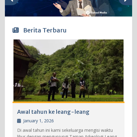
Berita Terbaru
Awal tahun ke leang-leang
January 1, 2026
Di awal tahun ini kami sekeluarga mengisi waktu
libur dengan mengunjungi Taman Arkeologi Leang-