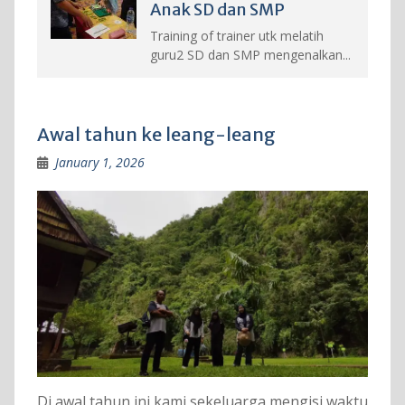
Anak SD dan SMP
Training of trainer utk melatih
guru2 SD dan SMP mengenalkan...
Awal tahun ke leang-leang
January 1, 2026
Di awal tahun ini kami sekeluarga mengisi waktu