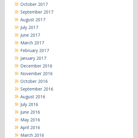
October 2017
September 2017
August 2017
July 2017
June 2017
March 2017
February 2017
January 2017
December 2016
November 2016
October 2016
September 2016
August 2016
July 2016
June 2016
May 2016
April 2016
March 2016