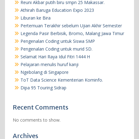
Reuni Akbar putih biru smpn 25 Makassar.
Athirah Baruga Education Expo 2023
Liburan ke Bira
Pertemuan Terakhir sebelum Ujian Akhir Semester
Legenda Pasir Berbisik, Bromo, Malang Jawa Timur
Pengenalan Coding untuk Siswa SMP
Pengenalan Coding untuk murid SD.
Selamat Hari Raya Idul Fitri 1444 H
Pelajaran menulis huruf kanji
Ngebolang di Singapore
ToT Data Science Kementerian Kominfo.
Dipa 95 Touring Sidrap
Recent Comments
No comments to show.
Archives