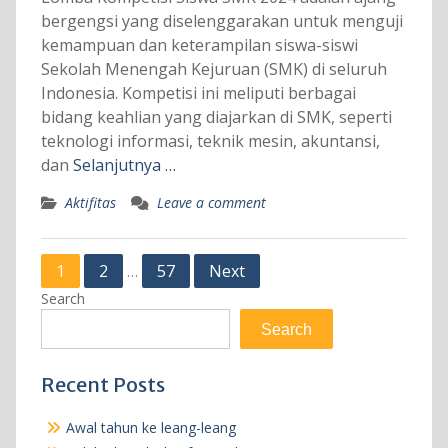
bergengsi yang diselenggarakan untuk menguji
kemampuan dan keterampilan siswa-siswi
Sekolah Menengah Kejuruan (SMK) di seluruh
Indonesia. Kompetisi ini meliputi berbagai
bidang keahlian yang diajarkan di SMK, seperti
teknologi informasi, teknik mesin, akuntansi,
dan
Selanjutnya …
Aktifitas
Leave a comment
Posts
1
2
57
Next
…
pagination
Search
Search
Recent Posts
Awal tahun ke leang-leang