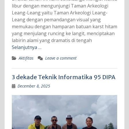
libur dengan mengunjungi Taman Arkeologi
Leang-Leang yaitu Taman Arkeologi Leang-
Leang dengan pemandangan visual yang
memukau dengan hamparan batuan karst hitam
yang menjulang runcing ke langit, menciptakan
labirin alami yang dramatis di tengah
Selanjutnya …
Aktifitas
Leave a comment
3 dekade Teknik Informatika 95 DIPA
December 8, 2025