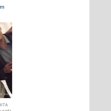
im
HITA
e pada