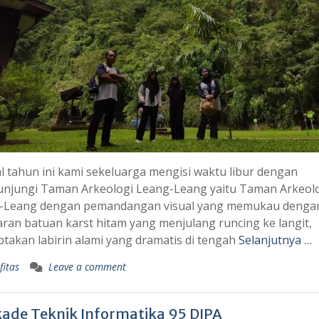
l tahun ini kami sekeluarga mengisi waktu libur dengan
njungi Taman Arkeologi Leang-Leang yaitu Taman Arkeol
-Leang dengan pemandangan visual yang memukau denga
an batuan karst hitam yang menjulang runcing ke langit,
takan labirin alami yang dramatis di tengah
Selanjutnya …
fitas
Leave a comment
kade Teknik Informatika 95 DIPA