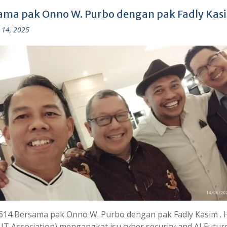
ama pak Onno W. Purbo dengan pak Fadly Kas
 14, 2025
614 Bersama pak Onno W. Purbo dengan pak Fadly Kasim . 
 IT Association) mengangkat isu cyber security and AI Futur