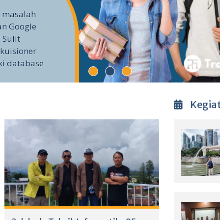
i masalah
an Google
 Sulit
kuisioner
ki database
Kegia