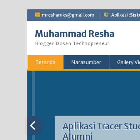
Skip
mreshamks@gmail.com
Aplikasi :
Sist
to
content
Muhammad Resha
Blogger Dosen Technopreneur
Beranda
Narasumber
Gallery V
Aplikasi Tracer Stu
Alumni