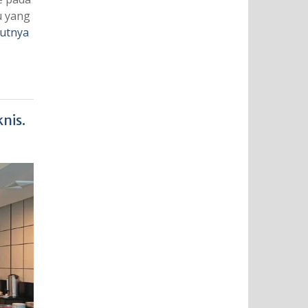
u yang
jutnya
nis.