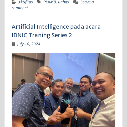
Aktifitas
PKKMB
,
unhas
Leave a
comment
Artificial Intelligence pada acara
IDNIC Traning Series 2
July 10, 2024