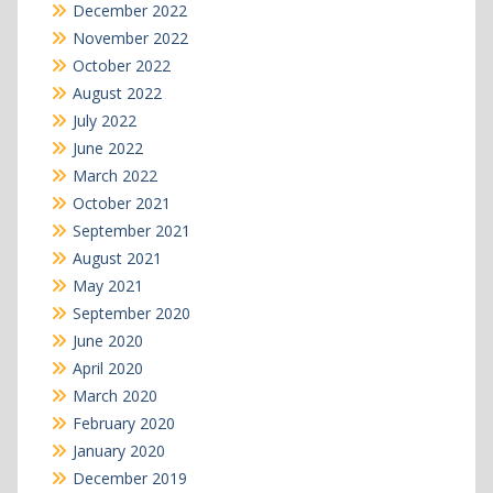
December 2022
November 2022
October 2022
August 2022
July 2022
June 2022
March 2022
October 2021
September 2021
August 2021
May 2021
September 2020
June 2020
April 2020
March 2020
February 2020
January 2020
December 2019