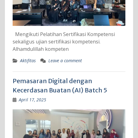
Mengikuti Pelatihan Sertifikasi Kompetensi
sekaligus ujian sertifikasi kompetensi.
Alhamdulillah kompeten
Aktifitas
Leave a comment
Pemasaran Digital dengan
Kecerdasan Buatan (AI) Batch 5
April 17, 2025