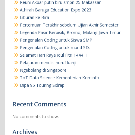
Reuni Akbar putih biru smpn 25 Makassar.
Athirah Baruga Education Expo 2023
Liburan ke Bira
Pertemuan Terakhir sebelum Ujian Akhir Semester
Legenda Pasir Berbisik, Bromo, Malang Jawa Timur
Pengenalan Coding untuk Siswa SMP
Pengenalan Coding untuk murid SD.
Selamat Hari Raya Idul Fitri 1444 H
Pelajaran menulis huruf kanji
Ngebolang di Singapore
ToT Data Science Kementerian Kominfo.
Dipa 95 Touring Sidrap
Recent Comments
No comments to show.
Archives