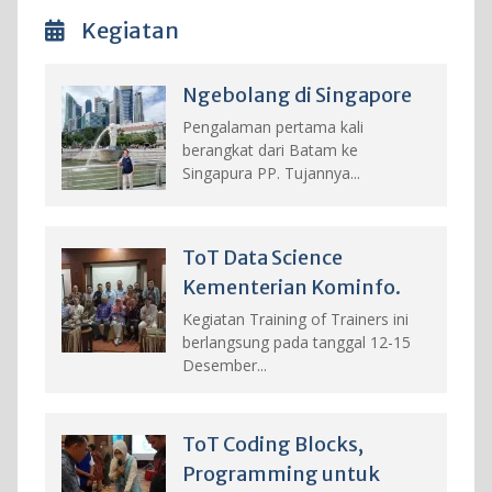
Kegiatan
Ngebolang di Singapore
Pengalaman pertama kali
berangkat dari Batam ke
Singapura PP. Tujannya...
ToT Data Science
Kementerian Kominfo.
Kegiatan Training of Trainers ini
berlangsung pada tanggal 12-15
Desember...
ToT Coding Blocks,
Programming untuk