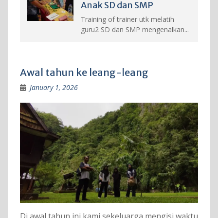
Anak SD dan SMP
Training of trainer utk melatih
guru2 SD dan SMP mengenalkan...
Awal tahun ke leang-leang
January 1, 2026
Di awal tahun ini kami sekeluarga mengisi waktu