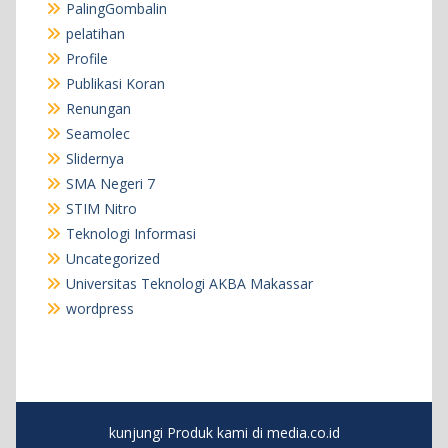
PalingGombalin
pelatihan
Profile
Publikasi Koran
Renungan
Seamolec
Slidernya
SMA Negeri 7
STIM Nitro
Teknologi Informasi
Uncategorized
Universitas Teknologi AKBA Makassar
wordpress
kunjungi Produk kami di media.co.id