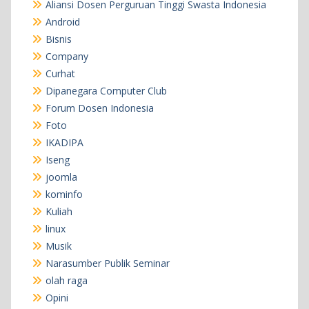
Aliansi Dosen Perguruan Tinggi Swasta Indonesia
Android
Bisnis
Company
Curhat
Dipanegara Computer Club
Forum Dosen Indonesia
Foto
IKADIPA
Iseng
joomla
kominfo
Kuliah
linux
Musik
Narasumber Publik Seminar
olah raga
Opini