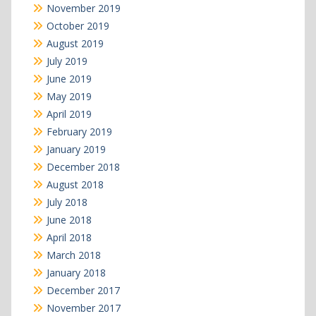
November 2019
October 2019
August 2019
July 2019
June 2019
May 2019
April 2019
February 2019
January 2019
December 2018
August 2018
July 2018
June 2018
April 2018
March 2018
January 2018
December 2017
November 2017