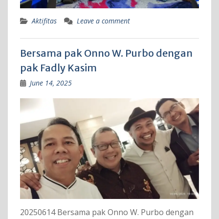
Aktifitas
Leave a comment
Bersama pak Onno W. Purbo dengan
pak Fadly Kasim
June 14, 2025
20250614 Bersama pak Onno W. Purbo dengan