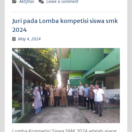
Aktifitas
Leave a comment
Juri pada Lomba kompetisi siswa smk
2024
May 4, 2024
Lomba Kompetisi Siswa SMK 2024 adalah ajang