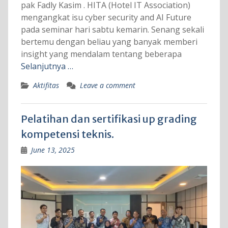
pak Fadly Kasim . HITA (Hotel IT Association)
mengangkat isu cyber security and AI Future
pada seminar hari sabtu kemarin. Senang sekali
bertemu dengan beliau yang banyak memberi
insight yang mendalam tentang beberapa
Selanjutnya …
Aktifitas
Leave a comment
Pelatihan dan sertifikasi up grading
kompetensi teknis.
June 13, 2025