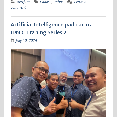
Aktifitas
PKKMB
,
unhas
Leave a
comment
Artificial Intelligence pada acara
IDNIC Traning Series 2
July 10, 2024