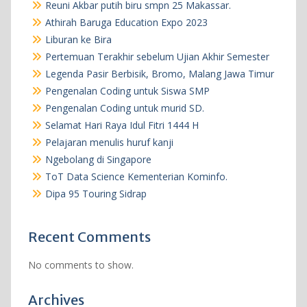
Reuni Akbar putih biru smpn 25 Makassar.
Athirah Baruga Education Expo 2023
Liburan ke Bira
Pertemuan Terakhir sebelum Ujian Akhir Semester
Legenda Pasir Berbisik, Bromo, Malang Jawa Timur
Pengenalan Coding untuk Siswa SMP
Pengenalan Coding untuk murid SD.
Selamat Hari Raya Idul Fitri 1444 H
Pelajaran menulis huruf kanji
Ngebolang di Singapore
ToT Data Science Kementerian Kominfo.
Dipa 95 Touring Sidrap
Recent Comments
No comments to show.
Archives