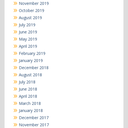
November 2019
October 2019
August 2019
July 2019
June 2019
May 2019
April 2019
February 2019
January 2019
December 2018
August 2018
July 2018
June 2018
April 2018
March 2018
January 2018
December 2017
November 2017