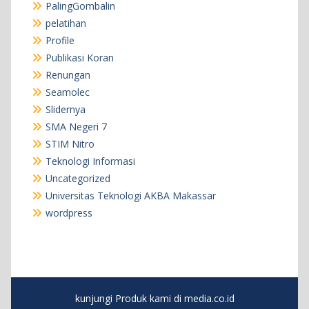
PalingGombalin
pelatihan
Profile
Publikasi Koran
Renungan
Seamolec
Slidernya
SMA Negeri 7
STIM Nitro
Teknologi Informasi
Uncategorized
Universitas Teknologi AKBA Makassar
wordpress
kunjungi Produk kami di media.co.id