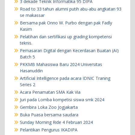
3 dekade Teknik Informatika 95 DIPA
Road to 33 tahun alumni putih abu-abu angkatan 93
se makassar
Bersama pak Onno W. Purbo dengan pak Fadly
Kasim
Pelatihan dan sertifikasi up grading kompetensi
teknis.
Pemasaran Digital dengan Kecerdasan Buatan (AI)
Batch 5
PKKMB Mahasiswa Baru 2024 Universitas
Hasanuddin
Artificial Intelligence pada acara IDNIC Traning
Series 2
Acara Penamatan SMA Kak Via
Juri pada Lomba kompetisi siswa smk 2024
Gembira Loka Zoo Jogjakarta
Buka Puasa bersama saudara
Sunday Morning Ride 4 Februari 2024
Pelantikan Pengurus IKADIPA