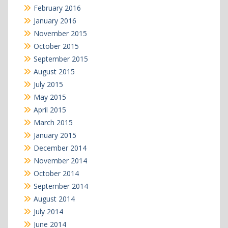
February 2016
January 2016
November 2015
October 2015
September 2015
August 2015
July 2015
May 2015
April 2015
March 2015
January 2015
December 2014
November 2014
October 2014
September 2014
August 2014
July 2014
June 2014