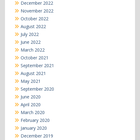
December 2022
November 2022
October 2022
August 2022
July 2022
June 2022
March 2022
October 2021
September 2021
August 2021
May 2021
September 2020
June 2020
April 2020
March 2020
February 2020
January 2020
December 2019