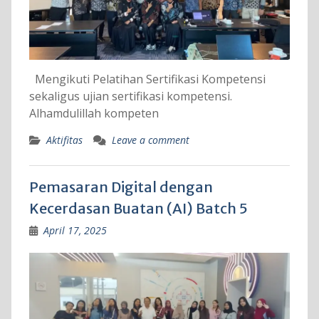
Mengikuti Pelatihan Sertifikasi Kompetensi
sekaligus ujian sertifikasi kompetensi.
Alhamdulillah kompeten
Aktifitas
Leave a comment
Pemasaran Digital dengan
Kecerdasan Buatan (AI) Batch 5
April 17, 2025