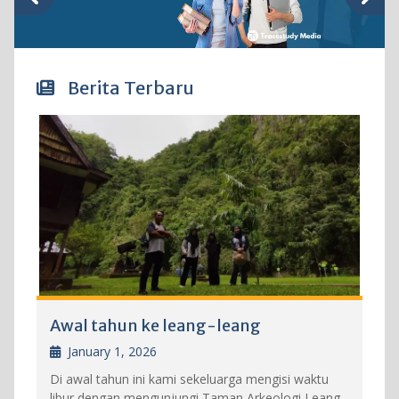
Berita Terbaru
Awal tahun ke leang-leang
January 1, 2026
Di awal tahun ini kami sekeluarga mengisi waktu
libur dengan mengunjungi Taman Arkeologi Leang-