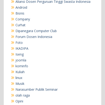
Aliansi Dosen Perguruan Tinggi Swasta Indonesia
Android
Bisnis
Company
Curhat
Dipanegara Computer Club
Forum Dosen Indonesia
Foto
IKADIPA
Iseng
joomla
kominfo
Kuliah
linux
Musik
Narasumber Publik Seminar
olah raga
Opini