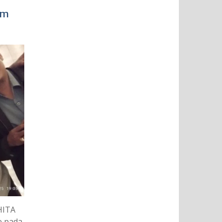
im
HITA
e pada