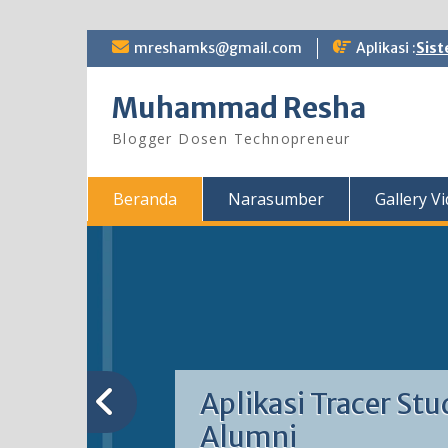
Skip
mreshamks@gmail.com
Aplikasi :
Sist
to
content
Muhammad Resha
Blogger Dosen Technopreneur
Beranda
Narasumber
Gallery V
Aplikasi Tracer Stu
Alumni