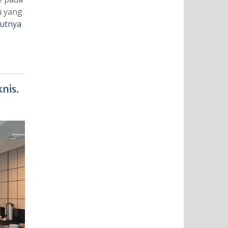
u yang
jutnya
nis.