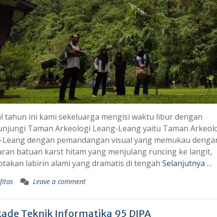
l tahun ini kami sekeluarga mengisi waktu libur dengan
njungi Taman Arkeologi Leang-Leang yaitu Taman Arkeol
-Leang dengan pemandangan visual yang memukau denga
an batuan karst hitam yang menjulang runcing ke langit,
takan labirin alami yang dramatis di tengah
Selanjutnya …
fitas
Leave a comment
kade Teknik Informatika 95 DIPA