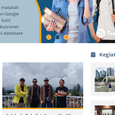
i masalah
an Google
 Sulit
kuisioner
ki database
Kegia