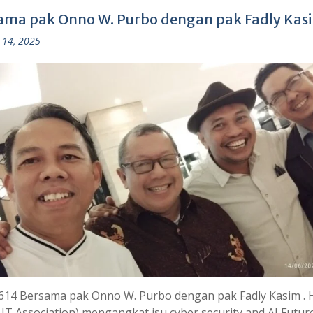
ama pak Onno W. Purbo dengan pak Fadly Kas
 14, 2025
614 Bersama pak Onno W. Purbo dengan pak Fadly Kasim . 
 IT Association) mengangkat isu cyber security and AI Futur