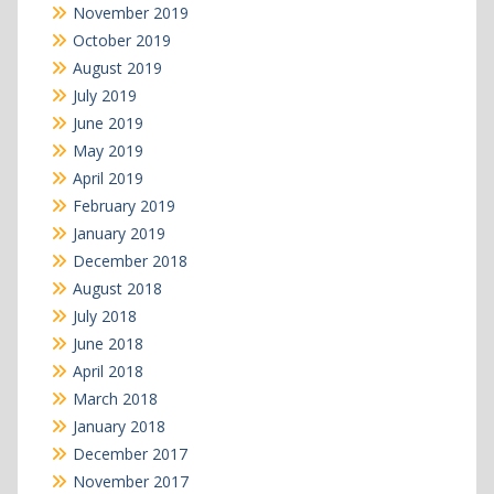
November 2019
October 2019
August 2019
July 2019
June 2019
May 2019
April 2019
February 2019
January 2019
December 2018
August 2018
July 2018
June 2018
April 2018
March 2018
January 2018
December 2017
November 2017