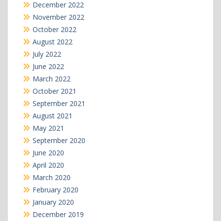
December 2022
November 2022
October 2022
August 2022
July 2022
June 2022
March 2022
October 2021
September 2021
August 2021
May 2021
September 2020
June 2020
April 2020
March 2020
February 2020
January 2020
December 2019