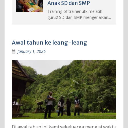
Anak SD dan SMP
Training of trainer utk melatih
guru2 SD dan SMP mengenalkan...
Awal tahun ke leang-leang
January 1, 2026
Di awal tahun ini kami sekeluarga mengisi waktu