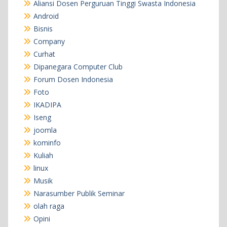
Aliansi Dosen Perguruan Tinggi Swasta Indonesia
Android
Bisnis
Company
Curhat
Dipanegara Computer Club
Forum Dosen Indonesia
Foto
IKADIPA
Iseng
joomla
kominfo
Kuliah
linux
Musik
Narasumber Publik Seminar
olah raga
Opini