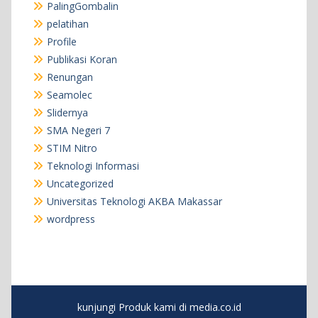
PalingGombalin
pelatihan
Profile
Publikasi Koran
Renungan
Seamolec
Slidernya
SMA Negeri 7
STIM Nitro
Teknologi Informasi
Uncategorized
Universitas Teknologi AKBA Makassar
wordpress
kunjungi Produk kami di media.co.id