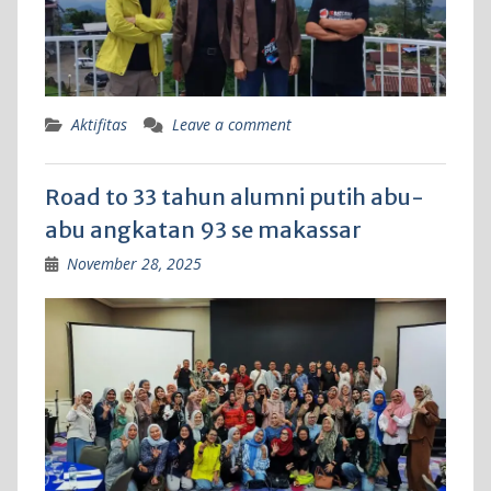
Aktifitas
Leave a comment
Road to 33 tahun alumni putih abu-
abu angkatan 93 se makassar
November 28, 2025