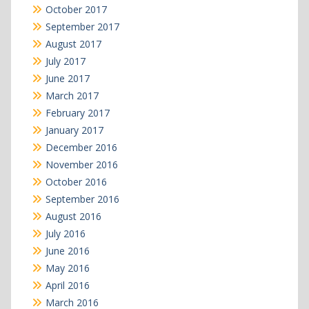
October 2017
September 2017
August 2017
July 2017
June 2017
March 2017
February 2017
January 2017
December 2016
November 2016
October 2016
September 2016
August 2016
July 2016
June 2016
May 2016
April 2016
March 2016