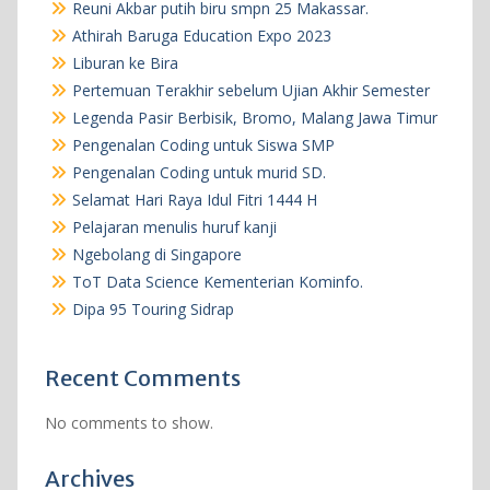
Reuni Akbar putih biru smpn 25 Makassar.
Athirah Baruga Education Expo 2023
Liburan ke Bira
Pertemuan Terakhir sebelum Ujian Akhir Semester
Legenda Pasir Berbisik, Bromo, Malang Jawa Timur
Pengenalan Coding untuk Siswa SMP
Pengenalan Coding untuk murid SD.
Selamat Hari Raya Idul Fitri 1444 H
Pelajaran menulis huruf kanji
Ngebolang di Singapore
ToT Data Science Kementerian Kominfo.
Dipa 95 Touring Sidrap
Recent Comments
No comments to show.
Archives