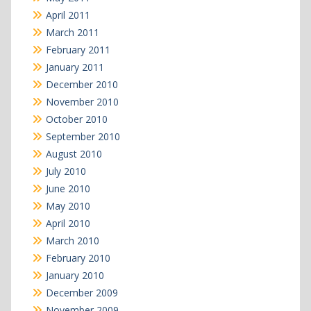
April 2011
March 2011
February 2011
January 2011
December 2010
November 2010
October 2010
September 2010
August 2010
July 2010
June 2010
May 2010
April 2010
March 2010
February 2010
January 2010
December 2009
November 2009