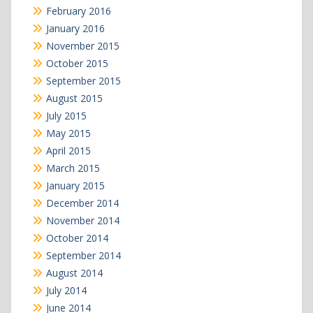
February 2016
January 2016
November 2015
October 2015
September 2015
August 2015
July 2015
May 2015
April 2015
March 2015
January 2015
December 2014
November 2014
October 2014
September 2014
August 2014
July 2014
June 2014