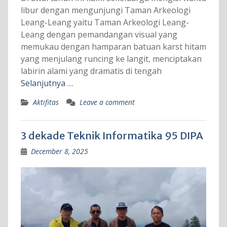
libur dengan mengunjungi Taman Arkeologi
Leang-Leang yaitu Taman Arkeologi Leang-
Leang dengan pemandangan visual yang
memukau dengan hamparan batuan karst hitam
yang menjulang runcing ke langit, menciptakan
labirin alami yang dramatis di tengah
Selanjutnya …
Aktifitas
Leave a comment
3 dekade Teknik Informatika 95 DIPA
December 8, 2025