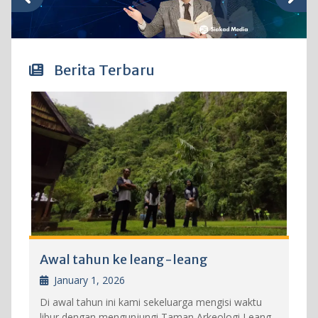
Berita Terbaru
Awal tahun ke leang-leang
January 1, 2026
Di awal tahun ini kami sekeluarga mengisi waktu
libur dengan mengunjungi Taman Arkeologi Leang-