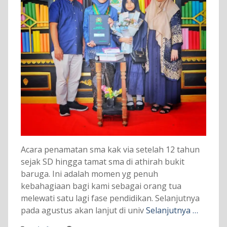
Acara penamatan sma kak via setelah 12 tahun
sejak SD hingga tamat sma di athirah bukit
baruga. Ini adalah momen yg penuh
kebahagiaan bagi kami sebagai orang tua
melewati satu lagi fase pendidikan. Selanjutnya
pada agustus akan lanjut di univ
Selanjutnya …