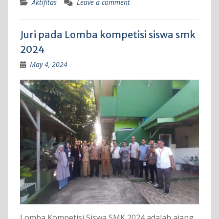
Aktifitas
Leave a comment
Juri pada Lomba kompetisi siswa smk
2024
May 4, 2024
Lomba Kompetisi Siswa SMK 2024 adalah ajang