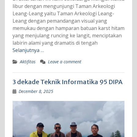
libur dengan mengunjungi Taman Arkeologi
Leang-Leang yaitu Taman Arkeologi Leang-
Leang dengan pemandangan visual yang
memukau dengan hamparan batuan karst hitam
yang menjulang runcing ke langit, menciptakan
labirin alami yang dramatis di tengah
Selanjutnya …
Aktifitas
Leave a comment
3 dekade Teknik Informatika 95 DIPA
December 8, 2025