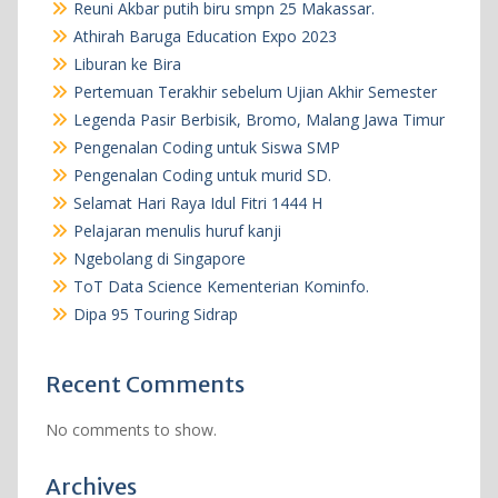
Reuni Akbar putih biru smpn 25 Makassar.
Athirah Baruga Education Expo 2023
Liburan ke Bira
Pertemuan Terakhir sebelum Ujian Akhir Semester
Legenda Pasir Berbisik, Bromo, Malang Jawa Timur
Pengenalan Coding untuk Siswa SMP
Pengenalan Coding untuk murid SD.
Selamat Hari Raya Idul Fitri 1444 H
Pelajaran menulis huruf kanji
Ngebolang di Singapore
ToT Data Science Kementerian Kominfo.
Dipa 95 Touring Sidrap
Recent Comments
No comments to show.
Archives