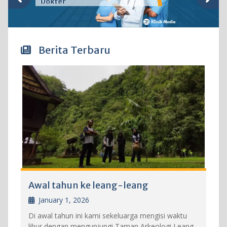
Berita Terbaru
Awal tahun ke leang-leang
January 1, 2026
Di awal tahun ini kami sekeluarga mengisi waktu
libur dengan mengunjungi Taman Arkeologi Leang-