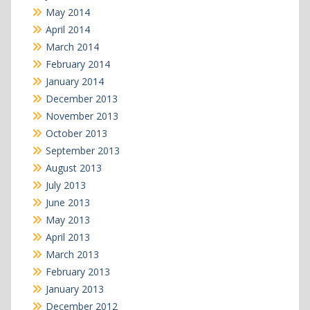
May 2014
April 2014
March 2014
February 2014
January 2014
December 2013
November 2013
October 2013
September 2013
August 2013
July 2013
June 2013
May 2013
April 2013
March 2013
February 2013
January 2013
December 2012