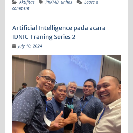
Aktifitas
PKKMB
,
unhas
Leave a
comment
Artificial Intelligence pada acara
IDNIC Traning Series 2
July 10, 2024