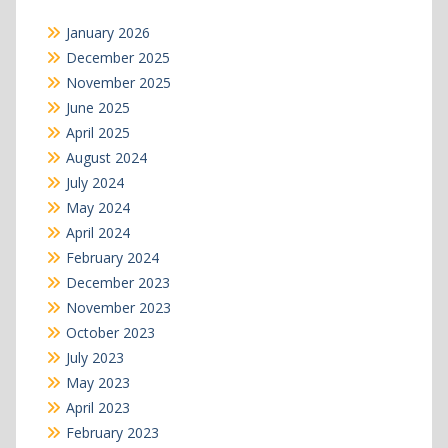
January 2026
December 2025
November 2025
June 2025
April 2025
August 2024
July 2024
May 2024
April 2024
February 2024
December 2023
November 2023
October 2023
July 2023
May 2023
April 2023
February 2023