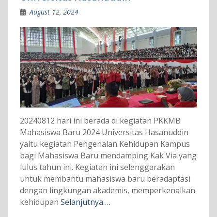
August 12, 2024
20240812 hari ini berada di kegiatan PKKMB
Mahasiswa Baru 2024 Universitas Hasanuddin
yaitu kegiatan Pengenalan Kehidupan Kampus
bagi Mahasiswa Baru mendamping Kak Via yang
lulus tahun ini. Kegiatan ini selenggarakan
untuk membantu mahasiswa baru beradaptasi
dengan lingkungan akademis, memperkenalkan
kehidupan
Selanjutnya …