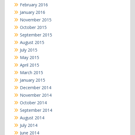
February 2016
January 2016
November 2015
October 2015
September 2015
August 2015
July 2015
May 2015
April 2015
March 2015
January 2015
December 2014
November 2014
October 2014
September 2014
August 2014
July 2014
June 2014