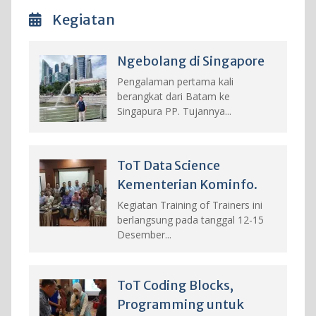
Kegiatan
Ngebolang di Singapore
Pengalaman pertama kali
berangkat dari Batam ke
Singapura PP. Tujannya...
ToT Data Science
Kementerian Kominfo.
Kegiatan Training of Trainers ini
berlangsung pada tanggal 12-15
Desember...
ToT Coding Blocks,
Programming untuk