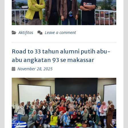
Aktifitas
Leave a comment
Road to 33 tahun alumni putih abu-
abu angkatan 93 se makassar
November 28, 2025