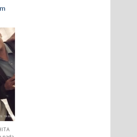
im
HITA
e pada