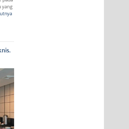
u yang
jutnya
nis.