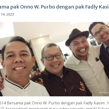
ama pak Onno W. Purbo dengan pak Fadly Kas
 14, 2025
614 Bersama pak Onno W. Purbo dengan pak Fadly Kasim . 
 IT Association) mengangkat isu cyber security and AI Futur