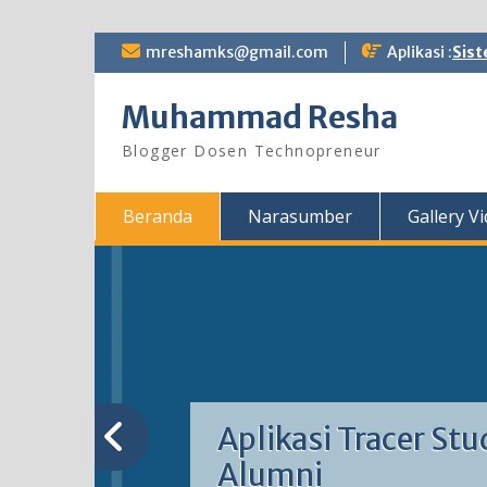
Skip
mreshamks@gmail.com
Aplikasi :
Sist
to
content
Muhammad Resha
Blogger Dosen Technopreneur
Beranda
Narasumber
Gallery V
Aplikasi Tracer Stu
Alumni