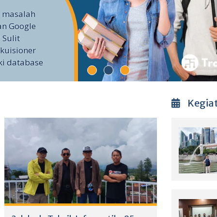
i masalah
an Google
 Sulit
kuisioner
ki database
Kegia