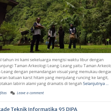
l tahun ini kami sekeluarga mengisi waktu libur dengan
njungi Taman Arkeologi Leang-Leang yaitu Taman Arkeol
-Leang dengan pemandangan visual yang memukau denga
an batuan karst hitam yang menjulang runcing ke langit,
takan labirin alami yang dramatis di tengah
Selanjutnya …
fitas
Leave a comment
kade Teknik Informatika 95 DIPA