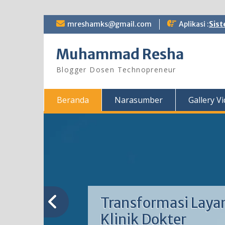
Skip
mreshamks@gmail.com
Aplikasi :
Sist
to
content
Muhammad Resha
Blogger Dosen Technopreneur
Beranda
Narasumber
Gallery V
Transformasi Laya
Klinik Dokter