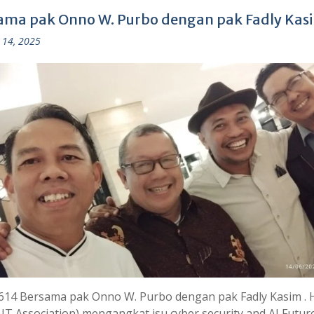
ama pak Onno W. Purbo dengan pak Fadly Kas
 14, 2025
614 Bersama pak Onno W. Purbo dengan pak Fadly Kasim . 
 IT Association) mengangkat isu cyber security and AI Futur