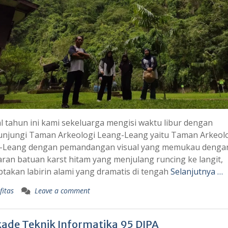
l tahun ini kami sekeluarga mengisi waktu libur dengan
njungi Taman Arkeologi Leang-Leang yaitu Taman Arkeol
-Leang dengan pemandangan visual yang memukau denga
an batuan karst hitam yang menjulang runcing ke langit,
takan labirin alami yang dramatis di tengah
Selanjutnya …
fitas
Leave a comment
kade Teknik Informatika 95 DIPA