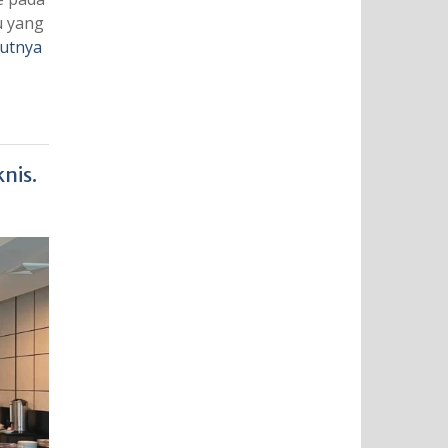
u yang
jutnya
nis.