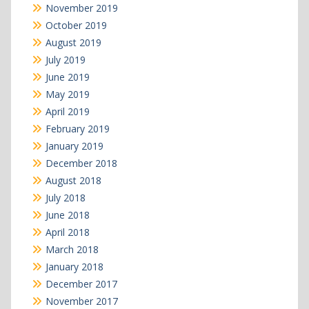
November 2019
October 2019
August 2019
July 2019
June 2019
May 2019
April 2019
February 2019
January 2019
December 2018
August 2018
July 2018
June 2018
April 2018
March 2018
January 2018
December 2017
November 2017