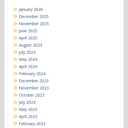
January 2026
December 2025
November 2025
June 2025
April 2025
August 2024
July 2024
May 2024
April 2024
February 2024
December 2023
November 2023
October 2023
July 2023
May 2023
April 2023
February 2023