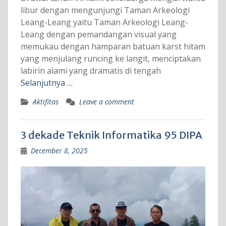
libur dengan mengunjungi Taman Arkeologi
Leang-Leang yaitu Taman Arkeologi Leang-
Leang dengan pemandangan visual yang
memukau dengan hamparan batuan karst hitam
yang menjulang runcing ke langit, menciptakan
labirin alami yang dramatis di tengah
Selanjutnya …
Aktifitas
Leave a comment
3 dekade Teknik Informatika 95 DIPA
December 8, 2025