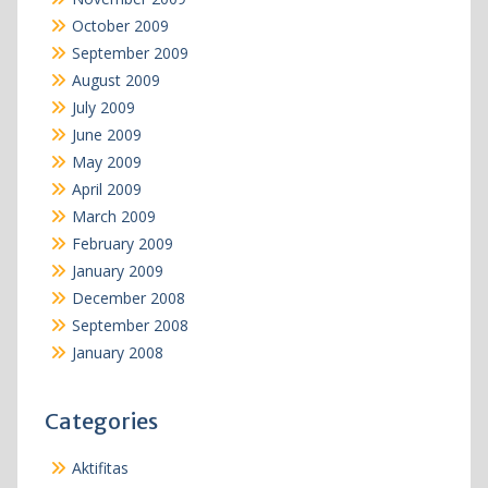
October 2009
September 2009
August 2009
July 2009
June 2009
May 2009
April 2009
March 2009
February 2009
January 2009
December 2008
September 2008
January 2008
Categories
Aktifitas