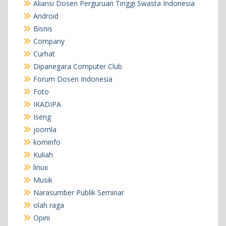
Aliansi Dosen Perguruan Tinggi Swasta Indonesia
Android
Bisnis
Company
Curhat
Dipanegara Computer Club
Forum Dosen Indonesia
Foto
IKADIPA
Iseng
joomla
kominfo
Kuliah
linux
Musik
Narasumber Publik Seminar
olah raga
Opini