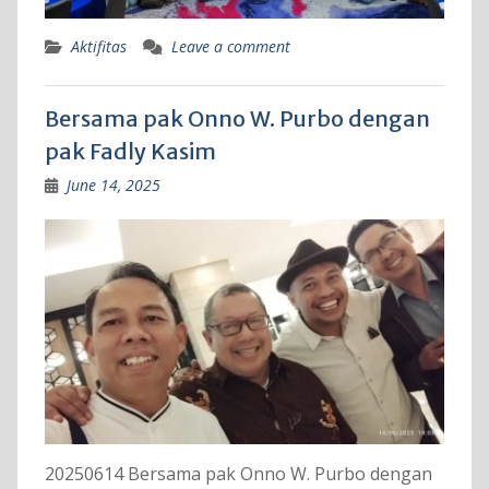
Aktifitas
Leave a comment
Bersama pak Onno W. Purbo dengan
pak Fadly Kasim
June 14, 2025
20250614 Bersama pak Onno W. Purbo dengan