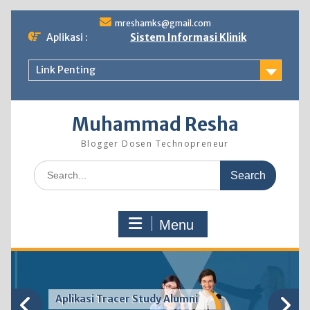
Skip
mreshamks@gmail.com
to
Aplikasi :
Sistem Informasi Klinik
content
Link Penting
Muhammad Resha
Blogger Dosen Technopreneur
Search
for:
Menu
Sistem Informasi Akademik