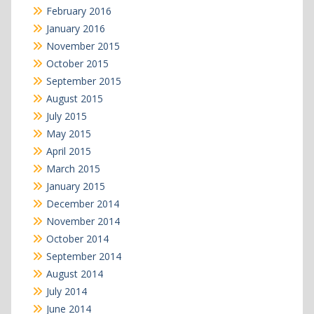
February 2016
January 2016
November 2015
October 2015
September 2015
August 2015
July 2015
May 2015
April 2015
March 2015
January 2015
December 2014
November 2014
October 2014
September 2014
August 2014
July 2014
June 2014