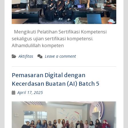
Mengikuti Pelatihan Sertifikasi Kompetensi
sekaligus ujian sertifikasi kompetensi.
Alhamdulillah kompeten
Aktifitas
Leave a comment
Pemasaran Digital dengan
Kecerdasan Buatan (AI) Batch 5
April 17, 2025