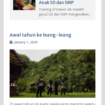
Anak SD dan SMP
Training of trainer utk melatih
guru2 SD dan SMP mengenalkan...
Awal tahun ke leang-leang
January 1, 2026
Di awal tahun ini kami sekeluarga mengisi waktu