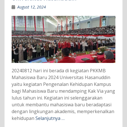
August 12, 2024
20240812 hari ini berada di kegiatan PKKMB
Mahasiswa Baru 2024 Universitas Hasanuddin
yaitu kegiatan Pengenalan Kehidupan Kampus
bagi Mahasiswa Baru mendamping Kak Via yang
lulus tahun ini. Kegiatan ini selenggarakan
untuk membantu mahasiswa baru beradaptasi
dengan lingkungan akademis, memperkenalkan
kehidupan
Selanjutnya …