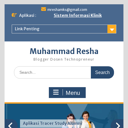
Skip
mreshamks@gmail.com
to
Aplikasi :
Sistem Informasi Klinik
content
Link Penting
Muhammad Resha
Blogger Dosen Technopreneur
Search
for:
Menu
Sistem Informasi Akademik