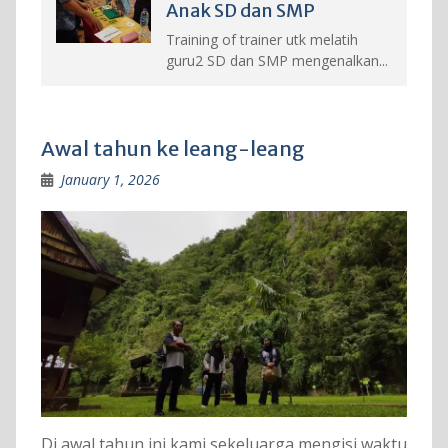
Anak SD dan SMP
Training of trainer utk melatih
guru2 SD dan SMP mengenalkan...
Awal tahun ke leang-leang
January 1, 2026
Di awal tahun ini kami sekeluarga mengisi waktu