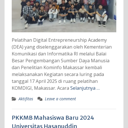
Pelatihan Digital Entrepreneurship Academy
(DEA) yang diselenggarakan oleh Kementerian
Komunikasi dan Informatika RI melalui Balai
Besar Pengembangan Sumber Daya Manusia
dan Penelitian Kominfo Makassar kembali
melaksanakan Kegiatan secara luring pada
tanggal 17 April 2025 di ruang pelatihan
KOMDIGI, Makassar. Acara
Selanjutnya …
Aktifitas
Leave a comment
PKKMB Mahasiswa Baru 2024
Universitas Hasanuddin