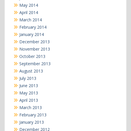
May 2014
April 2014
March 2014
February 2014
January 2014
December 2013
November 2013
October 2013
September 2013
August 2013
July 2013
June 2013
May 2013
April 2013
March 2013
February 2013
January 2013
December 2012