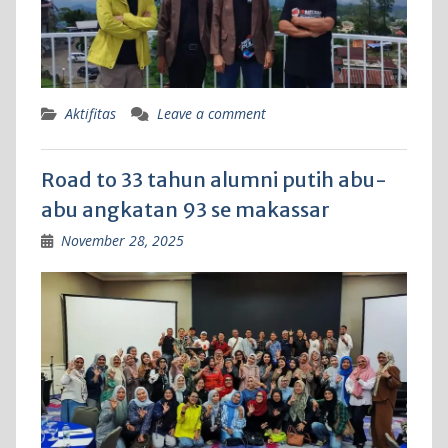
Aktifitas
Leave a comment
Road to 33 tahun alumni putih abu-
abu angkatan 93 se makassar
November 28, 2025