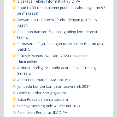
3 dekade Teknik Informatika 95 DIPA
Road to 33 tahun alumni putih abu-abu angkatan 93
se makassar
Bersama pak Onno W. Purbo dengan pak Fadly
Kasim
Pelatihan dan sertifikasi up grading kompetensi
teknis.
Pemasaran Digital dengan Kecerdasan Buatan (AI)
Batch 5
PKKMB Mahasiswa Baru 2024 Universitas
Hasanuddin
Artificial Intelligence pada acara IDNIC Traning
Series 2
Acara Penamatan SMA Kak Via
Juri pada Lomba kompetisi siswa smk 2024
Gembira Loka Zoo Jogjakarta
Buka Puasa bersama saudara
Sunday Morning Ride 4 Februari 2024
Pelantikan Pengurus IKADIPA