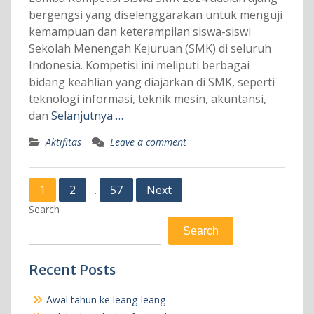
bergengsi yang diselenggarakan untuk menguji
kemampuan dan keterampilan siswa-siswi
Sekolah Menengah Kejuruan (SMK) di seluruh
Indonesia. Kompetisi ini meliputi berbagai
bidang keahlian yang diajarkan di SMK, seperti
teknologi informasi, teknik mesin, akuntansi,
dan
Selanjutnya …
Aktifitas
Leave a comment
Posts
1
2
57
Next
…
pagination
Search
Search
Recent Posts
Awal tahun ke leang-leang