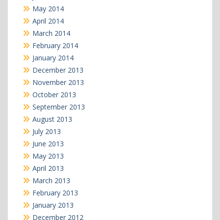
May 2014
April 2014
March 2014
February 2014
January 2014
December 2013
November 2013
October 2013
September 2013
August 2013
July 2013
June 2013
May 2013
April 2013
March 2013
February 2013
January 2013
December 2012