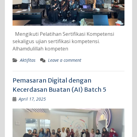
Mengikuti Pelatihan Sertifikasi Kompetensi
sekaligus ujian sertifikasi kompetensi.
Alhamdulillah kompeten
Aktifitas
Leave a comment
Pemasaran Digital dengan
Kecerdasan Buatan (AI) Batch 5
April 17, 2025