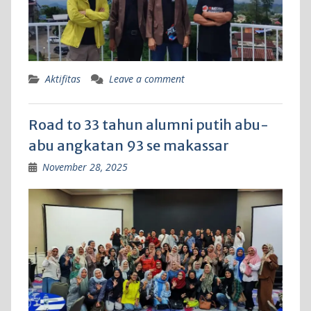
Aktifitas
Leave a comment
Road to 33 tahun alumni putih abu-
abu angkatan 93 se makassar
November 28, 2025