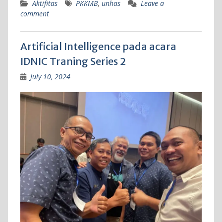
Aktifitas
PKKMB
,
unhas
Leave a
comment
Artificial Intelligence pada acara
IDNIC Traning Series 2
July 10, 2024