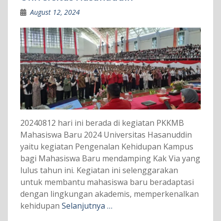
August 12, 2024
20240812 hari ini berada di kegiatan PKKMB
Mahasiswa Baru 2024 Universitas Hasanuddin
yaitu kegiatan Pengenalan Kehidupan Kampus
bagi Mahasiswa Baru mendamping Kak Via yang
lulus tahun ini. Kegiatan ini selenggarakan
untuk membantu mahasiswa baru beradaptasi
dengan lingkungan akademis, memperkenalkan
kehidupan
Selanjutnya …