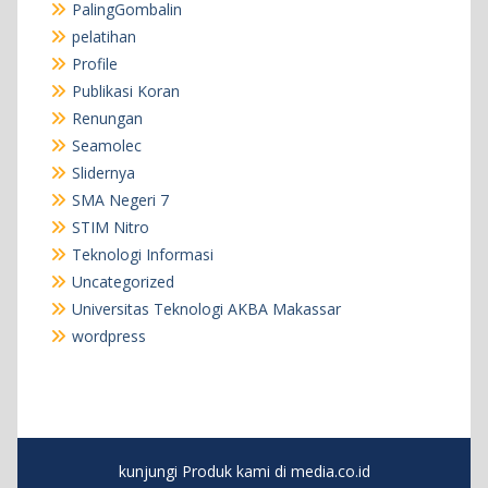
PalingGombalin
pelatihan
Profile
Publikasi Koran
Renungan
Seamolec
Slidernya
SMA Negeri 7
STIM Nitro
Teknologi Informasi
Uncategorized
Universitas Teknologi AKBA Makassar
wordpress
kunjungi Produk kami di media.co.id