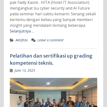
pak Fadly Kasim . HITA (Hotel IT Association)
mengangkat isu cyber security and AI Future
pada seminar hari sabtu kemarin. Senang sekali
bertemu dengan beliau yang banyak memberi
insight yang mendalam tentang beberapa
Selanjutnya …
Aktifitas
Leave a comment
Pelatihan dan sertifikasi up grading
kompetensi teknis.
June 13, 2025