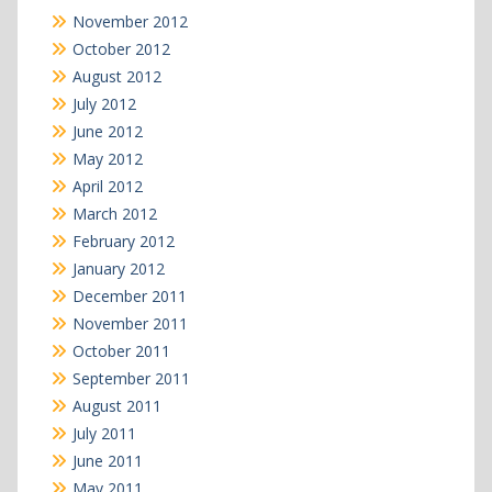
November 2012
October 2012
August 2012
July 2012
June 2012
May 2012
April 2012
March 2012
February 2012
January 2012
December 2011
November 2011
October 2011
September 2011
August 2011
July 2011
June 2011
May 2011