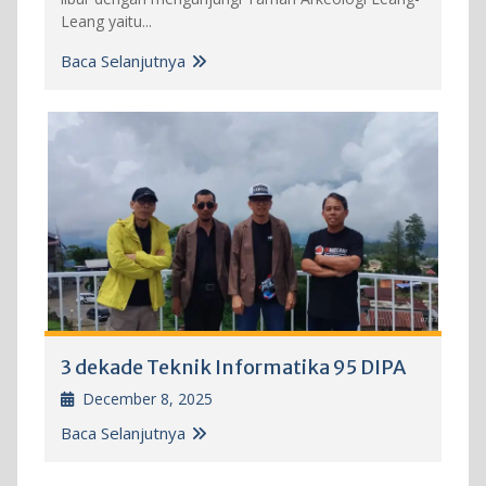
Leang yaitu...
Baca Selanjutnya
3 dekade Teknik Informatika 95 DIPA
December 8, 2025
Baca Selanjutnya