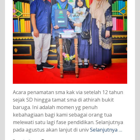
Acara penamatan sma kak via setelah 12 tahun
sejak SD hingga tamat sma di athirah bukit
baruga. Ini adalah momen yg penuh
kebahagiaan bagi kami sebagai orang tua
melewati satu lagi fase pendidikan. Selanjutnya
pada agustus akan lanjut di univ
Selanjutnya …