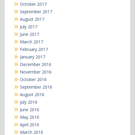
October 2017
September 2017
August 2017
July 2017
June 2017
March 2017
February 2017
January 2017
December 2016
November 2016
October 2016
September 2016
August 2016
July 2016
June 2016
May 2016
April 2016
March 2016