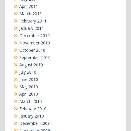
April 2011
March 2011
February 2011
January 2011
December 2010
November 2010
October 2010
September 2010
August 2010
July 2010
June 2010
May 2010
April 2010
March 2010
February 2010
January 2010
December 2009
November 2009