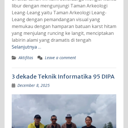
libur dengan mengunjungi Taman Arkeologi
Leang-Leang yaitu Taman Arkeologi Leang-
Leang dengan pemandangan visual yang
memukau dengan hamparan batuan karst hitam
yang menjulang runcing ke langit, menciptakan
labirin alami yang dramatis di tengah
Selanjutnya …
Aktifitas
Leave a comment
3 dekade Teknik Informatika 95 DIPA
December 8, 2025