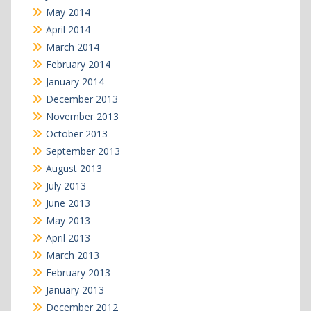
May 2014
April 2014
March 2014
February 2014
January 2014
December 2013
November 2013
October 2013
September 2013
August 2013
July 2013
June 2013
May 2013
April 2013
March 2013
February 2013
January 2013
December 2012