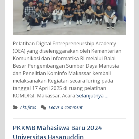
Pelatihan Digital Entrepreneurship Academy
(DEA) yang diselenggarakan oleh Kementerian
Komunikasi dan Informatika RI melalui Balai
Besar Pengembangan Sumber Daya Manusia
dan Penelitian Kominfo Makassar kembali
melaksanakan Kegiatan secara luring pada
tanggal 17 April 2025 di ruang pelatihan
KOMDIGI, Makassar. Acara
Selanjutnya …
Aktifitas
Leave a comment
PKKMB Mahasiswa Baru 2024
Universitas Hasanuddin