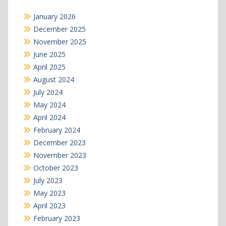
January 2026
December 2025
November 2025
June 2025
April 2025
August 2024
July 2024
May 2024
April 2024
February 2024
December 2023
November 2023
October 2023
July 2023
May 2023
April 2023
February 2023